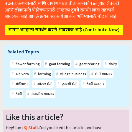
बळकट करण्यासाठी आणि ग्रामीण भारतातील कानाकोप in्यात शेतकरी
आणि लोकांपर्यंत पोहोचण्यासाठी आम्हाला तुमचे समर्थन किंवा सहकार्य
आवश्यक आहे. आपले प्रत्येक सहकार्य आमच्या भविष्यासाठी मोलाचे आहे.
आपण आम्हाला समर्थन करणे आवश्यक आहे (Contribute Now)
Related Topics
flower farming
goat farming
goat rearing
dairy
Alo vera
farming
village business
शेती व्यवसाय
शेळीपालन
कोरपड शेती
फुलांची शेती
डेअरी व्यवसाय
डेअरी
गावातील व्यवसाय
Like this article?
Hey! I am
KJ Staff
. Did you liked this article and have