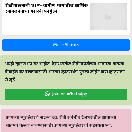
शेळीपालनाची ‘SIP’- ग्रामीण भागातील आर्थिक
स्वावलंबनाचा यशस्वी फॉर्मुला
More Stories
आम्ही व्हाट्सअप वर आहोत. देशभरातील शेतीविषयीच्या आताच्या बातम्या
मोबाईल वर वाचण्यासाठी आमचा व्हाट्सअँप ग्रुपला जॉईन करा.व्हाट्सएप
से जुड़ें.
Join on WhatsApp
आमच्या न्यूसलेटरचे सदस्य व्हा. शेती संबंधीत देशभरातील आताच्या
बातम्या मेलवर वाचण्यासाठी आमच्या न्यूसलेटरची सदस्यता घ्या.