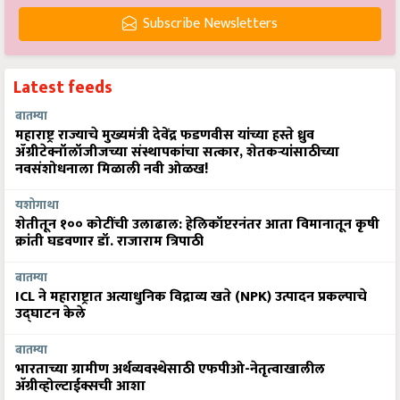
Subscribe Newsletters
Latest feeds
बातम्या
महाराष्ट्र राज्याचे मुख्यमंत्री देवेंद्र फडणवीस यांच्या हस्ते ध्रुव
ॲग्रीटेक्नॉलॉजीजच्या संस्थापकांचा सत्कार, शेतकऱ्यांसाठीच्या
नवसंशोधनाला मिळाली नवी ओळख!
यशोगाथा
शेतीतून १०० कोटींची उलाढाल: हेलिकॉप्टरनंतर आता विमानातून कृषी
क्रांती घडवणार डॉ. राजाराम त्रिपाठी
बातम्या
ICL ने महाराष्ट्रात अत्याधुनिक विद्राव्य खते (NPK) उत्पादन प्रकल्पाचे
उद्घाटन केले
बातम्या
भारताच्या ग्रामीण अर्थव्यवस्थेसाठी एफपीओ-नेतृत्वाखालील
अ‍ॅग्रीव्होल्टाईक्सची आशा