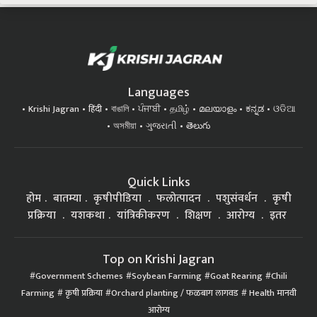
Languages
Krishi Jagran
हिंदी
বাঙালি
ਪੰਜਾਬੀ
தமிழ்
മലയാളം
ಕನ್ನಡ
ଓଡିଆ
অসমীয়া
ગુજરાતી
తెలుగు
Quick Links
होम
बातम्या
कृषीपीडिया
फलोत्पादन
पशुसंवर्धन
कृषी
प्रक्रिया
यशकथा
यांत्रिकीकरण
शिक्षण
आरोग्य
इतर
Top on Krishi Jagran
Government Schemes
Soybean Farming
Goat Rearing
Chili
Farming
कृषी प्रक्रिया
Orchard planting / फळबाग लागवड
Health मानवी
आरोग्य