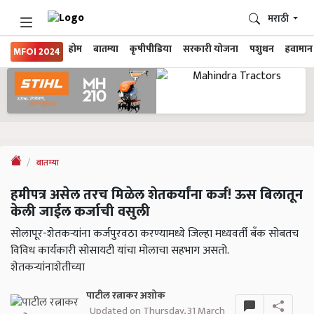
मराठी
होम
बातम्या
कृषीपीडिया
सरकारी योजना
पशुधन
हवामान
MFOI 2024
बातम्या
हमीपत्र असेल तरच मिळेल शेतकर्यांना कर्ज! ऊस बिलातून
केली जाईल कर्जाची वसुली
सोलापूर-शेतकऱ्यांना कर्जपुरवठा करण्यामध्ये जिल्हा मध्यवर्ती बँक सोबतच
विविध कार्यकारी सोसायटी यांचा मोलाचा सहभाग असतो.
शेतकऱ्यांनाशेतीच्या
पाटील रत्नाकर अशोक
Updated on Thursday, 31 March