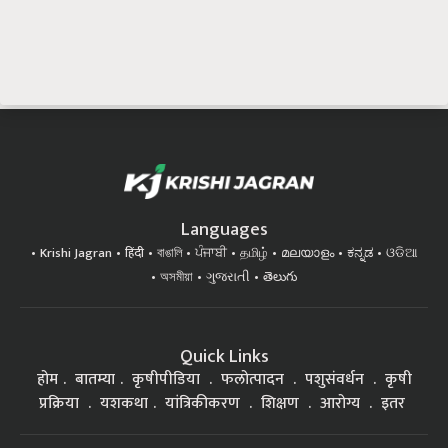
Languages
Krishi Jagran
हिंदी
বাঙালি
ਪੰਜਾਬੀ
தமிழ்
മലയാളം
ಕನ್ನಡ
ଓଡିଆ
অসমীয়া
ગુજરાતી
తెలుగు
Quick Links
होम
बातम्या
कृषीपीडिया
फलोत्पादन
पशुसंवर्धन
कृषी
प्रक्रिया
यशकथा
यांत्रिकीकरण
शिक्षण
आरोग्य
इतर