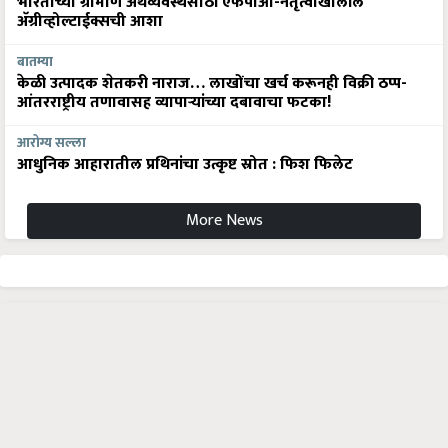
भारताच्या ग्रामीण अर्थव्यवस्थेसाठी एफपीओ-नेतृत्वाखालील
अ‍ॅग्रीव्होल्टाईक्सची आशा
बातम्या
केळी उत्पादक शेतकरी नाराज… लाखोंचा खर्च करूनही विक्री ठप्प-
आंतरराष्ट्रीय तणावासह व्यापाऱ्यांच्या दबावाचा फटका!
आरोग्य सल्ला
आधुनिक आहारातील प्रथिनांचा उत्कृष्ट स्रोत : फिश फिलेट
More News