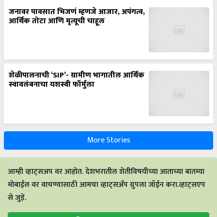
जनावर पावसात भिजणं म्हणजे आजार, अपंगत्व,
आर्थिक तोटा आणि मृत्यूची चाहूल
शेळीपालनाची ‘SIP’- ग्रामीण भागातील आर्थिक
स्वावलंबनाचा यशस्वी फॉर्मुला
More Stories
आम्ही व्हाट्सअप वर आहोत. देशभरातील शेतीविषयीच्या आताच्या बातम्या
मोबाईल वर वाचण्यासाठी आमचा व्हाट्सअँप ग्रुपला जॉईन करा.व्हाट्सएप
से जुड़ें.