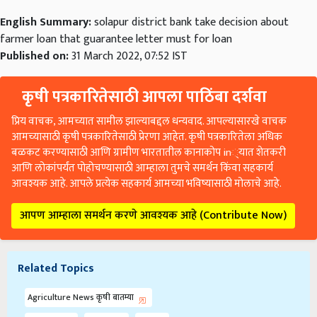
English Summary:
solapur district bank take decision about
farmer loan that guarantee letter must for loan
Published on:
31 March 2022, 07:52 IST
कृषी पत्रकारितेसाठी आपला पाठिंबा दर्शवा
प्रिय वाचक, आमच्यात सामील झाल्याबद्दल धन्यवाद. आपल्यासारखे वाचक
आमच्यासाठी कृषी पत्रकारितेसाठी प्रेरणा आहेत. कृषी पत्रकारितेला अधिक
बळकट करण्यासाठी आणि ग्रामीण भारतातील कानाकोप in्यात शेतकरी
आणि लोकांपर्यंत पोहोचण्यासाठी आम्हाला तुमचे समर्थन किंवा सहकार्य
आवश्यक आहे. आपले प्रत्येक सहकार्य आमच्या भविष्यासाठी मोलाचे आहे.
आपण आम्हाला समर्थन करणे आवश्यक आहे (Contribute Now)
Related Topics
Agriculture News कृषी बातम्या