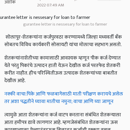
2022 07:49 AM
gurantee letter is nessesary for loan to farmer
सोलापूर-शेतकऱ्यांना कर्जपुरवठा करण्यामध्ये जिल्हा मध्यवर्ती बँक
सोबतच विविध कार्यकारी सोसायटी यांचा मोलाचा सहभाग असतो.
शेतकऱ्यांनाशेतीच्या कामासाठी आवश्यक म्हणून पीक कर्ज देण्यात
येते परंतु पिकांचे उत्पादन हाती येऊन देखील कर्ज परतफेड शेतकरी
करीत नाहीत. हीच परिस्थितीऊस उत्पादक शेतकऱ्यांच्या बाबतीत
देखील आहे.
नक्की वाचा:पिके आणि फळबागेसाठी माती परीक्षण करायचे असेल
तर अशा पद्धतीने घ्यावा मातीचा नमुना; वाचा आणि घ्या जाणून
त्यामुळे आता शेतकऱ्यांना कर्ज वाटप करताना संबंधित शेतकऱ्याला
आता हमीपत्र द्यावे लागणार आहे. म्हणजेसंबंधित शेतकऱ्यांना ऊस
कारखान्याला गेल्यानंतरऊस बिलातून कर्जाची रक्कम वसूल