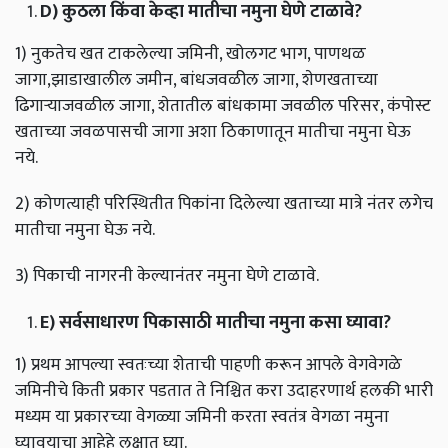
D)
कुठला
किंवा
केव्हा
मातीचा
नमुना
घेणे
टाळावे
?
1) नुकतेच खत टाकलेल्या जमिनी, खोलगट भाग, पाणथळ
जागा,झाडाखालील जमीन, बांधजवळील जागा, शेणखताच्या
ढिगार्‍याजवळील जागा, शेतातील बांधकामा जवळील परिसर, कंपोस्ट
खताच्या जवळपासची जागा अशा ठिकाणातून मातीचा नमुना घेऊ
नये.
2) कोणत्याही परिस्थितीत पिकांना दिलेल्या खताच्या मात्रे नंतर लगेच
मातीचा नमुना घेऊ नये.
3) पिकाची नागरनी केल्यानंतर नमुना घेणे टाळावे.
E)
सर्वसाधारण
पिकासाठी
मातीचा
नमुना
कसा
घ्यावा
?
1) प्रथम आपल्या स्वतःच्या शेताची पाहणी करून आपले वेगवेगळे
जमिनीचे किती प्रकार पडतात ते निश्चित करा उदाहरणार्थ हलकी भारी
मध्यम या प्रकारच्या वेगळ्या जमिनी करता स्वतंत्र वेगळा नमुना
घ्यावयाचा आहेहे लक्षात घ्या.