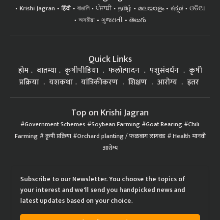
Krishi Jagran
हिंदी
বাঙালি
ਪੰਜਾਬੀ
தமிழ்
മലയാളം
ಕನ್ನಡ
ଓଡିଆ
অসমীয়া
ગુજરાતી
తెలుగు
Quick Links
होम
बातम्या
कृषीपीडिया
फलोत्पादन
पशुसंवर्धन
कृषी
प्रक्रिया
यशकथा
यांत्रिकीकरण
शिक्षण
आरोग्य
इतर
Top on Krishi Jagran
Government Schemes
Soybean Farming
Goat Rearing
Chili
Farming
कृषी प्रक्रिया
Orchard planting / फळबाग लागवड
Health मानवी
आरोग्य
Subscribe to our Newsletter. You choose the topics of
your interest and we'll send you handpicked news and
latest updates based on your choice.