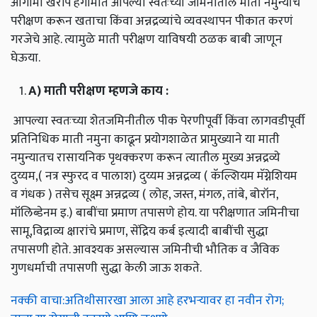
आगामी खरीप हंगामात आपल्या स्वतःच्या जमिनीतील माती नमुन्याच
परीक्षण करून खताचा किंवा अन्नद्रव्यांचे व्यवस्थापन पीकात करणं
गरजेचे आहे. त्यामुळे माती परीक्षण याविषयी ठळक बाबी जाणून
घेऊया.
A)
माती
परीक्षण
म्हणजे
काय
:
आपल्या स्वतःच्या शेतजमिनीतील पीक पेरणीपूर्वी किंवा लागवडीपूर्वी
प्रतिनिधिक माती नमुना काढून प्रयोगशाळेत प्रामुख्याने या माती
नमुन्यातच रासायनिक पृथक्करण करून त्यातील मुख्य अन्नद्रव्ये
दुय्यम,( नत्र स्फुरद व पालाश) दुय्यम अन्नद्रव्य ( कॅल्शियम मॅग्नेशियम
व गंधक ) तसेच सूक्ष्म अन्नद्रव्य ( लोह, जस्त, मंगल, तांबे, बोरॉन,
मॉलिब्डेनम इ.) बाबींचा प्रमाण तपासणे होय. या परीक्षणात जमिनीचा
सामू,विद्राव्य क्षारांचे प्रमाण, सेंद्रिय कर्ब इत्यादी बाबींची सुद्धा
तपासणी होते. आवश्यक असल्यास जमिनीची भौतिक व जैविक
गुणधर्माची तपासणी सुद्धा केली जाऊ शकते.
नक्की वाचा:अतिथीसारखा आला आहे हरभऱ्यावर हा नवीन रोग;