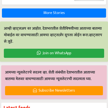
More Stories
आम्ही व्हाट्सअप वर आहोत. देशभरातील शेतीविषयीच्या आताच्या बातम्या
मोबाईल वर वाचण्यासाठी आमचा व्हाट्सअँप ग्रुपला जॉईन करा.व्हाट्सएप
से जुड़ें.
Join on WhatsApp
आमच्या न्यूसलेटरचे सदस्य व्हा. शेती संबंधीत देशभरातील आताच्या
बातम्या मेलवर वाचण्यासाठी आमच्या न्यूसलेटरची सदस्यता घ्या.
Subscribe Newsletters
Latest feeds