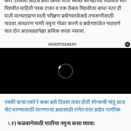
करा. उरलेली अंदाजे अर्धा किलो माती स्वच्छ कापडाच्या पिशवीत भरा
पिशवीत माहिती पत्रक टाका व एक लेबल पिशवीला बांधा नंतर ही
माती मान्यताप्राप्त माती परीक्षण प्रयोगशाळेकडे तपासणीसाठी
पाठवा. साधारण पाणी नमुना गोळा करणे व प्रयोगशाळेत पाठवणे
यात दोन आठवड्यापेक्षा अधिक काळ नसावा.
ADVERTISEMENT
नक्की वाचा:नको रे बाबा असे दिवस! लंका होती सोन्याची परंतु आज
पोट भरण्यासाठी लागणाऱ्या अन्नासाठी रांगेत मरत आहेत नागरिक
F)
फळबागेसाठी
मातीचा
नमुना
कसा
घ्यावा
: