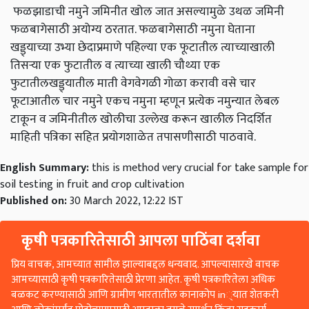
फळझाडाची नमुने जमिनीत खोल जात असल्यामुळे उथळ जमिनी
फळबागेसाठी अयोग्य ठरतात. फळबागेसाठी नमुना घेताना
खड्ड्याच्या उभ्या छेदाप्रमाणे पहिल्या एक फूटातील त्याच्याखाली
तिसऱ्या एक फुटातील व त्याच्या खाली चौथ्या एक
फुटातीलखड्ड्यातील माती वेगवेगळी गोळा करावी वसे चार
फूटाआतील चार नमुने एकच नमुना म्हणून प्रत्येक नमुन्यात लेबल
टाकून व जमिनीतील खोलीचा उल्लेख करून खालील निदर्शित
माहिती पत्रिका सहित प्रयोगशाळेत तपासणीसाठी पाठवावे.
English Summary:
this is method very crucial for take sample for
soil testing in fruit and crop cultivation
Published on:
30 March 2022, 12:22 IST
कृषी पत्रकारितेसाठी आपला पाठिंबा दर्शवा
प्रिय वाचक, आमच्यात सामील झाल्याबद्दल धन्यवाद. आपल्यासारखे वाचक
आमच्यासाठी कृषी पत्रकारितेसाठी प्रेरणा आहेत. कृषी पत्रकारितेला अधिक
बळकट करण्यासाठी आणि ग्रामीण भारतातील कानाकोप in्यात शेतकरी