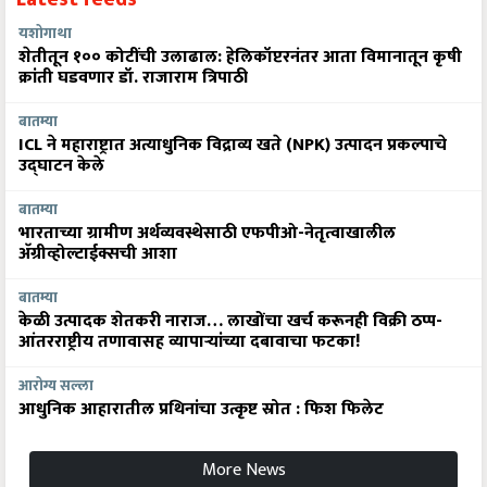
यशोगाथा
शेतीतून १०० कोटींची उलाढाल: हेलिकॉप्टरनंतर आता विमानातून कृषी
क्रांती घडवणार डॉ. राजाराम त्रिपाठी
बातम्या
ICL ने महाराष्ट्रात अत्याधुनिक विद्राव्य खते (NPK) उत्पादन प्रकल्पाचे
उद्घाटन केले
बातम्या
भारताच्या ग्रामीण अर्थव्यवस्थेसाठी एफपीओ-नेतृत्वाखालील
अ‍ॅग्रीव्होल्टाईक्सची आशा
बातम्या
केळी उत्पादक शेतकरी नाराज… लाखोंचा खर्च करूनही विक्री ठप्प-
आंतरराष्ट्रीय तणावासह व्यापाऱ्यांच्या दबावाचा फटका!
आरोग्य सल्ला
आधुनिक आहारातील प्रथिनांचा उत्कृष्ट स्रोत : फिश फिलेट
More News