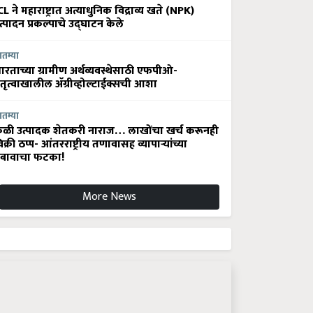
CL ने महाराष्ट्रात अत्याधुनिक विद्राव्य खते (NPK)
त्पादन प्रकल्पाचे उद्घाटन केले
ातम्या
ारताच्या ग्रामीण अर्थव्यवस्थेसाठी एफपीओ-
ेतृत्वाखालील अ‍ॅग्रीव्होल्टाईक्सची आशा
ातम्या
ेळी उत्पादक शेतकरी नाराज… लाखोंचा खर्च करूनही
िक्री ठप्प- आंतरराष्ट्रीय तणावासह व्यापाऱ्यांच्या
बावाचा फटका!
More News