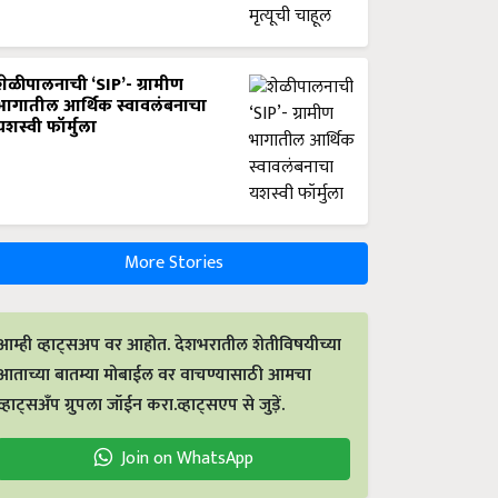
शेळीपालनाची ‘SIP’- ग्रामीण
भागातील आर्थिक स्वावलंबनाचा
यशस्वी फॉर्मुला
More Stories
आम्ही व्हाट्सअप वर आहोत. देशभरातील शेतीविषयीच्या
आताच्या बातम्या मोबाईल वर वाचण्यासाठी आमचा
व्हाट्सअँप ग्रुपला जॉईन करा.व्हाट्सएप से जुड़ें.
Join on WhatsApp