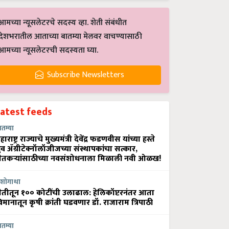
आमच्या न्यूसलेटरचे सदस्य व्हा. शेती संबंधीत
देशभरातील आताच्या बातम्या मेलवर वाचण्यासाठी
आमच्या न्यूसलेटरची सदस्यता घ्या.
Subscribe Newsletters
Latest feeds
ातम्या
हाराष्ट्र राज्याचे मुख्यमंत्री देवेंद्र फडणवीस यांच्या हस्ते
्रुव ॲग्रीटेक्नॉलॉजीजच्या संस्थापकांचा सत्कार,
ेतकऱ्यांसाठीच्या नवसंशोधनाला मिळाली नवी ओळख!
शोगाथा
ेतीतून १०० कोटींची उलाढाल: हेलिकॉप्टरनंतर आता
िमानातून कृषी क्रांती घडवणार डॉ. राजाराम त्रिपाठी
ातम्या