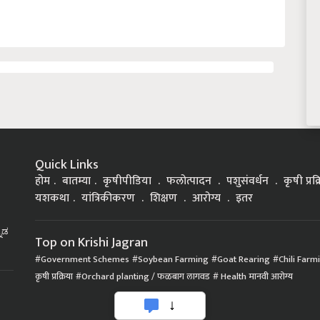
Quick Links
होम
बातम्या
कृषीपीडिया
फलोत्पादन
पशुसंवर्धन
कृषी प्रक
यशकथा
यांत्रिकीकरण
शिक्षण
आरोग्य
इतर
್ನಡ
Top on Krishi Jagran
Government Schemes
Soybean Farming
Goat Rearing
Chili Farm
कृषी प्रक्रिया
Orchard planting / फळबाग लागवड
Health मानवी आरोग्य