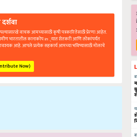
 दर्शवा
ल्यासारखे वाचक आमच्यासाठी कृषी पत्रकारितेसाठी प्रेरणा आहेत.
रामीण भारतातील कानाकोप in्यात शेतकरी आणि लोकांपर्यंत
आवश्यक आहे. आपले प्रत्येक सहकार्य आमच्या भविष्यासाठी मोलाचे
ontribute Now)
ब
म
ध
श
य
श
व
ब