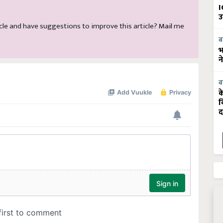
I
उ
rticle and have suggestions to improve this article?
Mail
me
ब
भ
न
ब
क
व
द