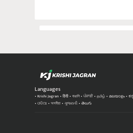
Languages
Krishi Jagran
हिंदी
বাঙালি
ਪੰਜਾਬੀ
தமிழ்
മലയാളം
ಕನ
ଓଡିଆ
অসমীয়া
ગુજરાતી
తెలుగు