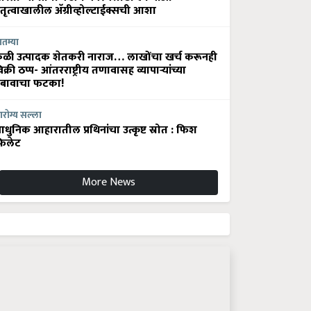
ेतृत्वाखालील अ‍ॅग्रीव्होल्टाईक्सची आशा
ातम्या
ेळी उत्पादक शेतकरी नाराज… लाखोंचा खर्च करूनही
िक्री ठप्प- आंतरराष्ट्रीय तणावासह व्यापाऱ्यांच्या
बावाचा फटका!
रोग्य सल्ला
धुनिक आहारातील प्रथिनांचा उत्कृष्ट स्रोत : फिश
िलेट
More News