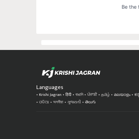
Languages
Krishi Jagran
हिंदी
বাঙালি
ਪੰਜਾਬੀ
தமிழ்
മലയാളം
ಕನ
ଓଡିଆ
অসমীয়া
ગુજરાતી
తెలుగు