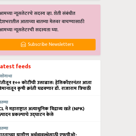
आमच्या न्यूसलेटरचे सदस्य व्हा. शेती संबंधीत
देशभरातील आताच्या बातम्या मेलवर वाचण्यासाठी
आमच्या न्यूसलेटरची सदस्यता घ्या.
Subscribe Newsletters
Latest feeds
शोगाथा
ेतीतून १०० कोटींची उलाढाल: हेलिकॉप्टरनंतर आता
िमानातून कृषी क्रांती घडवणार डॉ. राजाराम त्रिपाठी
ातम्या
CL ने महाराष्ट्रात अत्याधुनिक विद्राव्य खते (NPK)
त्पादन प्रकल्पाचे उद्घाटन केले
ातम्या
ारताच्या ग्रामीण अर्थव्यवस्थेसाठी एफपीओ-