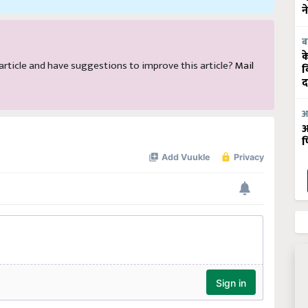
न
ब
क
s article and have suggestions to improve this article?
Mail
व
द
आ
आ
फ