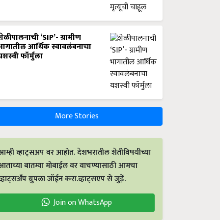
शेळीपालनाची ‘SIP’- ग्रामीण
भागातील आर्थिक स्वावलंबनाचा
यशस्वी फॉर्मुला
More Stories
आम्ही व्हाट्सअप वर आहोत. देशभरातील शेतीविषयीच्या
आताच्या बातम्या मोबाईल वर वाचण्यासाठी आमचा
व्हाट्सअँप ग्रुपला जॉईन करा.व्हाट्सएप से जुड़ें.
Join on WhatsApp