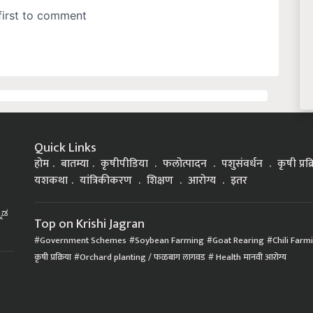
Quick Links
होम
बातम्या
कृषीपीडिया
फलोत्पादन
पशुसंवर्धन
कृषी प्रक
यशकथा
यांत्रिकीकरण
शिक्षण
आरोग्य
इतर
್ನಡ
Top on Krishi Jagran
Government Schemes
Soybean Farming
Goat Rearing
Chili Farm
कृषी प्रक्रिया
Orchard planting / फळबाग लागवड
Health मानवी आरोग्य