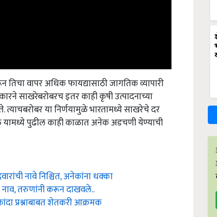
रून तिचा वापर अधिक फायद्यासाठी जागतिक व्यापारी
कारने साखरेबरोबरच इतर काही कृषी उत्पादनाच्या
. त्याचबरोबर या निर्णयामुळे भारतामध्ये साखरेचे दर
ुळे यामध्ये पुढील काही काळात अनेक अडचणी येण्याची
रांची नावे निश्चित, अनेकांना धक्का
गात नाव, तरुणांनी करून दाखवले..
कांदा प्रश्नाबाबत शेतकरी आक्रमक