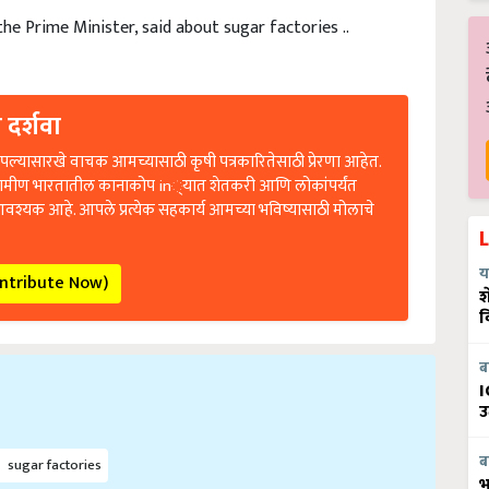
the Prime Minister, said about sugar factories ..
 दर्शवा
ल्यासारखे वाचक आमच्यासाठी कृषी पत्रकारितेसाठी प्रेरणा आहेत.
रामीण भारतातील कानाकोप in्यात शेतकरी आणि लोकांपर्यंत
आवश्यक आहे. आपले प्रत्येक सहकार्य आमच्या भविष्यासाठी मोलाचे
ontribute Now)
य
श
व
ब
I
उ
sugar factories
ब
भ