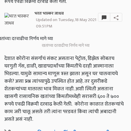
रूपये एवढी विक्रमी दरवाढ केली गेली.
भरत भास्कर जाधव
Updated on Tuesday, 18 May 2021
09:51 PM
खतांच्या दरवाढीचा निर्णय मागे घ्या
देशात कोरोना संसर्गाचं संकट असताना पेट्रोल,
डिझेल सोबतच
घरगुती गॅस
,
डाळी
,
खाद्यपदार्थांच्या किंमतींचे दरही आस्मानाला
भिडल्या. यामुळे सामान्य माणूस त्रस्त झाला असून घर चालवायचे
कसे
?
असा प्रश्न त्यांच्यापुढे उपस्थित होत आहे. तर दुसरीकडे
शेतकऱ्यांच्या मालाला भाव मिळत नाही. अशी स्थिती असताना
खासगी रासायनिक खतांच्या किंमतीमध्येही सरासरी ६०० ते ७००
रूपये एवढी विक्रमी दरवाढ केली गेली. कोरोना काळात शेतकऱ्यांचे
काम जरी चालू असले तरी त्यांना परडवतं किंवा त्यांची अबादानी
असते असं नाही.