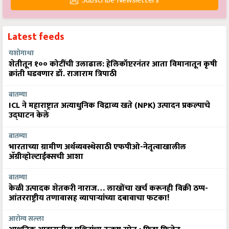
Subscribe Newsletters
Latest feeds
यशोगाथा
शेतीतून १०० कोटींची उलाढाल: हेलिकॉप्टरनंतर आता विमानातून कृषी
क्रांती घडवणार डॉ. राजाराम त्रिपाठी
बातम्या
ICL ने महाराष्ट्रात अत्याधुनिक विद्राव्य खते (NPK) उत्पादन प्रकल्पाचे
उद्घाटन केले
बातम्या
भारताच्या ग्रामीण अर्थव्यवस्थेसाठी एफपीओ-नेतृत्वाखालील
अ‍ॅग्रीव्होल्टाईक्सची आशा
बातम्या
केळी उत्पादक शेतकरी नाराज… लाखोंचा खर्च करूनही विक्री ठप्प-
आंतरराष्ट्रीय तणावासह व्यापाऱ्यांच्या दबावाचा फटका!
आरोग्य सल्ला