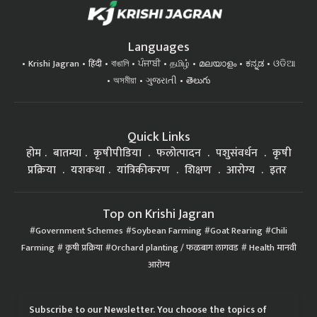
Languages
Krishi Jagran
हिंदी
বাঙালি
ਪੰਜਾਬੀ
தமிழ்
മലയാളം
ಕನ್ನಡ
ଓଡିଆ
অসমীয়া
ગુજરાતી
తెలుగు
Quick Links
होम
बातम्या
कृषीपीडिया
फलोत्पादन
पशुसंवर्धन
कृषी
प्रक्रिया
यशकथा
यांत्रिकीकरण
शिक्षण
आरोग्य
इतर
Top on Krishi Jagran
Government Schemes
Soybean Farming
Goat Rearing
Chili
Farming
कृषी प्रक्रिया
Orchard planting / फळबाग लागवड
Health मानवी
आरोग्य
Subscribe to our Newsletter. You choose the topics of