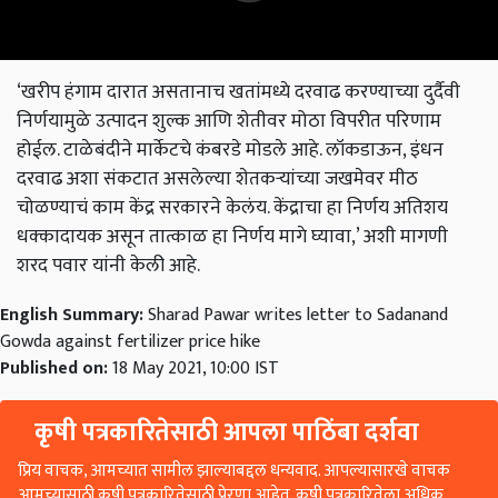
‘
खरीप हंगाम दारात असतानाच खतांमध्ये दरवाढ करण्याच्या दुर्दैवी
निर्णयामुळे उत्पादन शुल्क आणि शेतीवर मोठा विपरीत परिणाम
होईल. टाळेबंदीने मार्केटचे कंबरडे मोडले आहे. लॉकडाऊन
,
इंधन
दरवाढ अशा संकटात असलेल्या शेतकऱ्यांच्या जखमेवर मीठ
चोळण्याचं काम केंद्र सरकारने केलंय. केंद्राचा हा निर्णय अतिशय
धक्कादायक असून तात्काळ हा निर्णय मागे घ्यावा
,’
अशी मागणी
शरद पवार यांनी केली आहे.
English Summary:
Sharad Pawar writes letter to Sadanand
Gowda against fertilizer price hike
Published on:
18 May 2021, 10:00 IST
कृषी पत्रकारितेसाठी आपला पाठिंबा दर्शवा
प्रिय वाचक, आमच्यात सामील झाल्याबद्दल धन्यवाद. आपल्यासारखे वाचक
आमच्यासाठी कृषी पत्रकारितेसाठी प्रेरणा आहेत. कृषी पत्रकारितेला अधिक