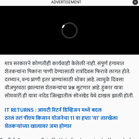
ADVERTISEMENT
मात्र सरकारने कोणतीही कार्यवाही केलेली नाही. संपूर्ण हंगामात
शेतकऱ्यांना पिकांना पाणी देण्यासाठी रात्रंदिवस फिरावे लागत होते.
दरम्यान, वन्य प्राणी इतर प्राण्यांसाठी धोका आहे. त्यामुळे दिवसा
वीजपुरवठा झाल्यास शेतकऱ्यांचा प्रश्न सुटणार आहे. हुंकार यात्रा
सोमवारी ही यात्रा नांदेड जिल्ह्यातील सोनखेड येथे दाखल झाली होती.
IT RETURNS : आयटी रिटर्न डिव्हिजन मध्ये बदल
ठरलं तर! पीएम किसान योजनेचा 11 वा हप्ता 'या' तारखेला
शेतकऱ्यांच्या खात्यावर जमा होणार