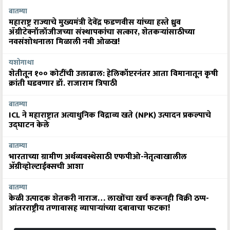
बातम्या
महाराष्ट्र राज्याचे मुख्यमंत्री देवेंद्र फडणवीस यांच्या हस्ते ध्रुव
ॲग्रीटेक्नॉलॉजीजच्या संस्थापकांचा सत्कार, शेतकऱ्यांसाठीच्या
नवसंशोधनाला मिळाली नवी ओळख!
यशोगाथा
शेतीतून १०० कोटींची उलाढाल: हेलिकॉप्टरनंतर आता विमानातून कृषी
क्रांती घडवणार डॉ. राजाराम त्रिपाठी
बातम्या
ICL ने महाराष्ट्रात अत्याधुनिक विद्राव्य खते (NPK) उत्पादन प्रकल्पाचे
उद्घाटन केले
बातम्या
भारताच्या ग्रामीण अर्थव्यवस्थेसाठी एफपीओ-नेतृत्वाखालील
अ‍ॅग्रीव्होल्टाईक्सची आशा
बातम्या
केळी उत्पादक शेतकरी नाराज… लाखोंचा खर्च करूनही विक्री ठप्प-
आंतरराष्ट्रीय तणावासह व्यापाऱ्यांच्या दबावाचा फटका!