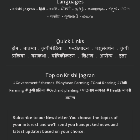
Languages
Krishi Jagran
हिंदी
বাঙালি
ਪੰਜਾਬੀ
தமிழ்
മലയാളം
ಕನ್ನಡ
ଓଡିଆ
অসমীয়া
ગુજરાતી
తెలుగు
Quick Links
होम
बातम्या
कृषीपीडिया
फलोत्पादन
पशुसंवर्धन
कृषी
प्रक्रिया
यशकथा
यांत्रिकीकरण
शिक्षण
आरोग्य
इतर
Top on Krishi Jagran
Government Schemes
Soybean Farming
Goat Rearing
Chili
Farming
कृषी प्रक्रिया
Orchard planting / फळबाग लागवड
Health मानवी
आरोग्य
Subscribe to our Newsletter. You choose the topics of
your interest and we'll send you handpicked news and
latest updates based on your choice.