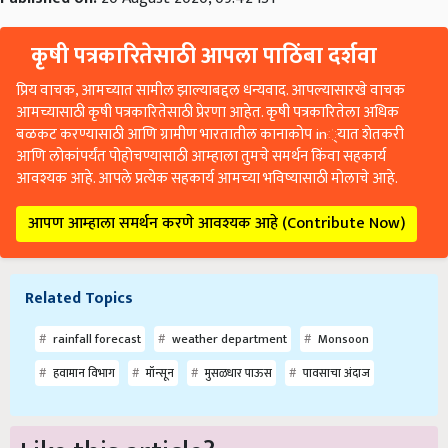
कृषी पत्रकारितेसाठी आपला पाठिंबा दर्शवा
प्रिय वाचक, आमच्यात सामील झाल्याबद्दल धन्यवाद. आपल्यासारखे वाचक
आमच्यासाठी कृषी पत्रकारितेसाठी प्रेरणा आहेत. कृषी पत्रकारितेला अधिक
बळकट करण्यासाठी आणि ग्रामीण भारतातील कानाकोप in्यात शेतकरी
आणि लोकांपर्यंत पोहोचण्यासाठी आम्हाला तुमचे समर्थन किंवा सहकार्य
आवश्यक आहे. आपले प्रत्येक सहकार्य आमच्या भविष्यासाठी मोलाचे आहे.
आपण आम्हाला समर्थन करणे आवश्यक आहे (Contribute Now)
Related Topics
rainfall forecast
weather department
Monsoon
हवामान विभाग
मॉन्सून
मुसळधार पाऊस
पावसाचा अंदाज