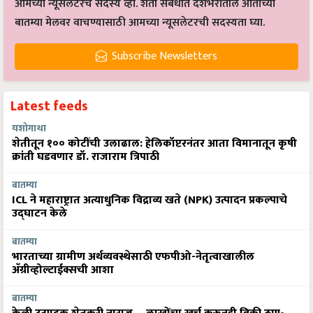
आमच्या न्यूसलेटरचे सदस्य व्हा. शेती संबंधीत देशभरातील आताच्या
बातम्या मेलवर वाचण्यासाठी आमच्या न्यूसलेटरची सदस्यता घ्या.
Subscribe Newsletters
Latest feeds
यशोगाथा
शेतीतून १०० कोटींची उलाढाल: हेलिकॉप्टरनंतर आता विमानातून कृषी
क्रांती घडवणार डॉ. राजाराम त्रिपाठी
बातम्या
ICL ने महाराष्ट्रात अत्याधुनिक विद्राव्य खते (NPK) उत्पादन प्रकल्पाचे
उद्घाटन केले
बातम्या
भारताच्या ग्रामीण अर्थव्यवस्थेसाठी एफपीओ-नेतृत्वाखालील
अ‍ॅग्रीव्होल्टाईक्सची आशा
बातम्या