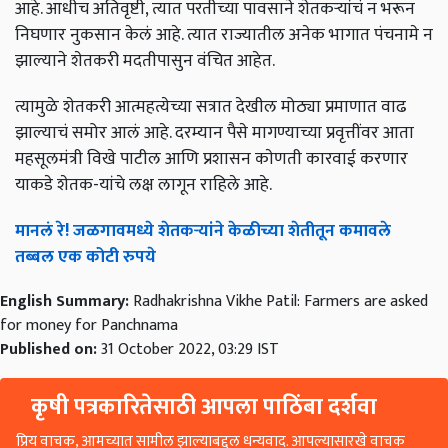
आहे. आधीच अतिवृष्टी, त्यात परतीच्या पावसाने शेतकऱ्यांचं न भरून
निघणार नुकसान केलं आहे. त्यात राज्यातील अनेक भागात पंचनामे न
झाल्याने शेतकरी मदतीपासुन वंचित आहेत.
त्यामुळे शेतकरी आत्महत्येच्या सत्रात देखील मोठ्या प्रमाणात वाढ
झाल्याचं समोर आलं आहे. दरम्यान पैसे मागण्याच्या प्रवृत्तींवर आता
महसूलमंत्री विखे पाटील आणि प्रशासन काेणती कारवाई करणार
याकडे शेतक-यांचे लक्ष लागून राहिले आहे.
मानलं रे! जळगावमध्ये शेतकऱ्यांने केळीच्या शेतीतून कमावले
तब्बल एक कोटी रुपये
English Summary:
Radhakrishna Vikhe Patil: Farmers are asked
for money for Panchnama
Published on:
31 October 2022, 03:29 IST
कृषी पत्रकारितेसाठी आपला पाठिंबा दर्शवा
प्रिय वाचक, आमच्यात सामील झाल्याबद्दल धन्यवाद. आपल्यासारखे वाचक