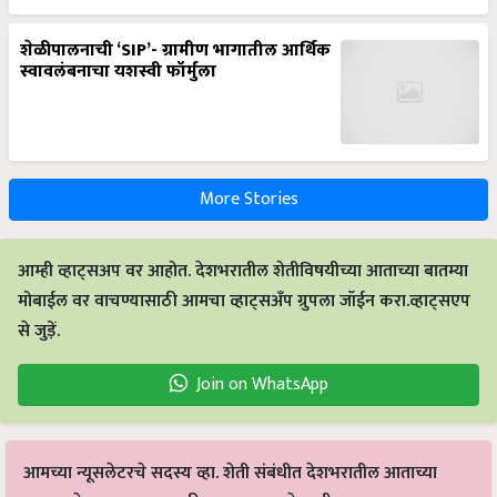
शेळीपालनाची ‘SIP’- ग्रामीण भागातील आर्थिक
स्वावलंबनाचा यशस्वी फॉर्मुला
More Stories
आम्ही व्हाट्सअप वर आहोत. देशभरातील शेतीविषयीच्या आताच्या बातम्या
मोबाईल वर वाचण्यासाठी आमचा व्हाट्सअँप ग्रुपला जॉईन करा.व्हाट्सएप
से जुड़ें.
Join on WhatsApp
आमच्या न्यूसलेटरचे सदस्य व्हा. शेती संबंधीत देशभरातील आताच्या