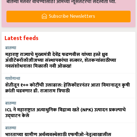
बातम्या मेलवर वाचण्यासाठी आमच्या न्यूसलेटरची सदस्यता घ्या.
Subscribe Newsletters
Latest feeds
बातम्या
महाराष्ट्र राज्याचे मुख्यमंत्री देवेंद्र फडणवीस यांच्या हस्ते ध्रुव
ॲग्रीटेक्नॉलॉजीजच्या संस्थापकांचा सत्कार, शेतकऱ्यांसाठीच्या
नवसंशोधनाला मिळाली नवी ओळख!
यशोगाथा
शेतीतून १०० कोटींची उलाढाल: हेलिकॉप्टरनंतर आता विमानातून कृषी
क्रांती घडवणार डॉ. राजाराम त्रिपाठी
बातम्या
ICL ने महाराष्ट्रात अत्याधुनिक विद्राव्य खते (NPK) उत्पादन प्रकल्पाचे
उद्घाटन केले
बातम्या
भारताच्या ग्रामीण अर्थव्यवस्थेसाठी एफपीओ-नेतृत्वाखालील