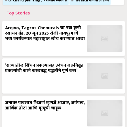
Orchard planting / फळबाग लागवड
Health मानवी आरोग्य
Top Stories
Arqivo, Tagros Chemicals चा नवा कृषी
रसायन ब्रँड, 20 जून 2025 रोजी नागपूरमध्ये
भव्य कार्यक्रमात महाराष्ट्रात लाँच करण्यात आला
‘राज्यातील सिंचन प्रकल्पासह उदंचन जलविद्युत
प्रकल्पांची कामे कालबद्ध पद्धतीने पूर्ण करा’
जनावर पावसात भिजणं म्हणजे आजार, अपंगत्व,
आर्थिक तोटा आणि मृत्यूची चाहूल