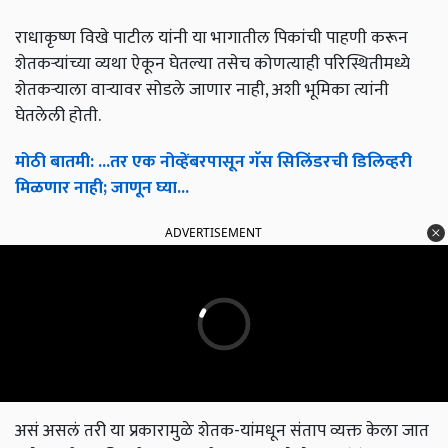
राधाकृष्ण विखे पाटील यांनी या भागातील पिकांची पाहणी करून
शेतकऱ्यांच्या व्यथा ऐकून घेतल्या तसेच कोणत्याही परिस्थितीमध्ये
शेतकऱ्याला वाऱ्यावर सोडले जाणार नाही, अशी भूमिका त्यांनी
घेतलेली होती.
मोठी बातमी: ...तर एक नोव्हेंबरपासून गॅस सिलिंडरची डिलिव्हरी
मिळणार नाही; जाणून घ्या...
ADVERTISEMENT
असं असलं तरी या प्रकारामुळे शेतक-यांमधून संताप व्यक्त केला जात