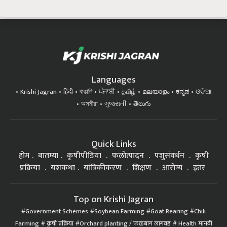
Languages
Krishi Jagran
हिंदी
বাঙালি
ਪੰਜਾਬੀ
தமிழ்
മലയാളം
ಕನ್ನಡ
ଓଡିଆ
অসমীয়া
ગુજરાતી
తెలుగు
Quick Links
होम
बातम्या
कृषीपीडिया
फलोत्पादन
पशुसंवर्धन
कृषी
प्रक्रिया
यशकथा
यांत्रिकीकरण
शिक्षण
आरोग्य
इतर
Top on Krishi Jagran
Government Schemes
Soybean Farming
Goat Rearing
Chili
Farming
कृषी प्रक्रिया
Orchard planting / फळबाग लागवड
Health मानवी