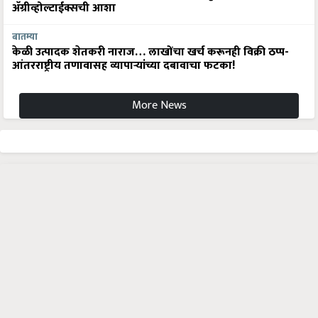
अ‍ॅग्रीव्होल्टाईक्सची आशा
बातम्या
केळी उत्पादक शेतकरी नाराज… लाखोंचा खर्च करूनही विक्री ठप्प-
आंतरराष्ट्रीय तणावासह व्यापाऱ्यांच्या दबावाचा फटका!
More News