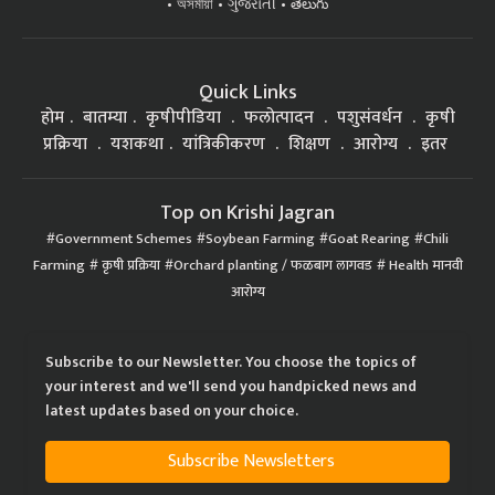
অসমীয়া
ગુજરાતી
తెలుగు
Quick Links
होम
बातम्या
कृषीपीडिया
फलोत्पादन
पशुसंवर्धन
कृषी
प्रक्रिया
यशकथा
यांत्रिकीकरण
शिक्षण
आरोग्य
इतर
Top on Krishi Jagran
Government Schemes
Soybean Farming
Goat Rearing
Chili
Farming
कृषी प्रक्रिया
Orchard planting / फळबाग लागवड
Health मानवी
आरोग्य
Subscribe to our Newsletter. You choose the topics of
your interest and we'll send you handpicked news and
latest updates based on your choice.
Subscribe Newsletters