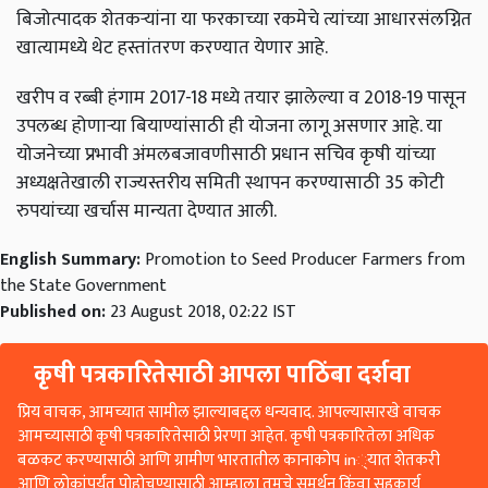
बिजोत्पादक शेतकऱ्यांना या फरकाच्या रकमेचे त्यांच्या आधारसंलग्नित
खात्यामध्ये थेट हस्तांतरण करण्यात येणार आहे.
खरीप व रब्बी हंगाम
2017-18
मध्ये तयार झालेल्या व
2018-19
पासून
उपलब्ध होणाऱ्या बियाण्यांसाठी ही योजना लागू असणार आहे. या
योजनेच्या प्रभावी अंमलबजावणीसाठी प्रधान सचिव कृषी यांच्या
अध्यक्षतेखाली राज्यस्तरीय समिती स्थापन करण्यासाठी
35
कोटी
रुपयांच्या खर्चास मान्यता देण्यात आली.
English Summary:
Promotion to Seed Producer Farmers from
the State Government
Published on:
23 August 2018, 02:22 IST
कृषी पत्रकारितेसाठी आपला पाठिंबा दर्शवा
प्रिय वाचक, आमच्यात सामील झाल्याबद्दल धन्यवाद. आपल्यासारखे वाचक
आमच्यासाठी कृषी पत्रकारितेसाठी प्रेरणा आहेत. कृषी पत्रकारितेला अधिक
बळकट करण्यासाठी आणि ग्रामीण भारतातील कानाकोप in्यात शेतकरी
आणि लोकांपर्यंत पोहोचण्यासाठी आम्हाला तुमचे समर्थन किंवा सहकार्य