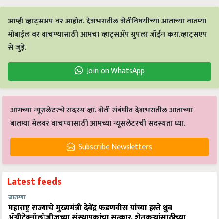
आम्ही व्हाट्सअप वर आहोत. देशभरातील शेतीविषयीच्या आताच्या बातम्या
मोबाईल वर वाचण्यासाठी आमचा व्हाट्सअँप ग्रुपला जॉईन करा.व्हाट्सएप
से जुड़ें.
Join on WhatsApp
आमच्या न्यूसलेटरचे सदस्य व्हा. शेती संबंधीत देशभरातील आताच्या
बातम्या मेलवर वाचण्यासाठी आमच्या न्यूसलेटरची सदस्यता घ्या.
Subscribe Newsletters
Latest feeds
बातम्या
महाराष्ट्र राज्याचे मुख्यमंत्री देवेंद्र फडणवीस यांच्या हस्ते ध्रुव
ॲग्रीटेक्नॉलॉजीजच्या संस्थापकांचा सत्कार, शेतकऱ्यांसाठीच्या