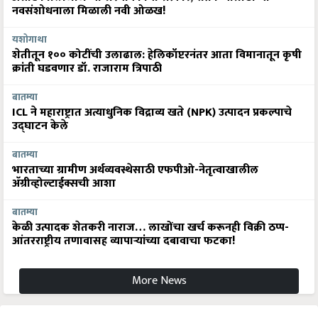
नवसंशोधनाला मिळाली नवी ओळख!
यशोगाथा
शेतीतून १०० कोटींची उलाढाल: हेलिकॉप्टरनंतर आता विमानातून कृषी
क्रांती घडवणार डॉ. राजाराम त्रिपाठी
बातम्या
ICL ने महाराष्ट्रात अत्याधुनिक विद्राव्य खते (NPK) उत्पादन प्रकल्पाचे
उद्घाटन केले
बातम्या
भारताच्या ग्रामीण अर्थव्यवस्थेसाठी एफपीओ-नेतृत्वाखालील
अ‍ॅग्रीव्होल्टाईक्सची आशा
बातम्या
केळी उत्पादक शेतकरी नाराज… लाखोंचा खर्च करूनही विक्री ठप्प-
आंतरराष्ट्रीय तणावासह व्यापाऱ्यांच्या दबावाचा फटका!
More News