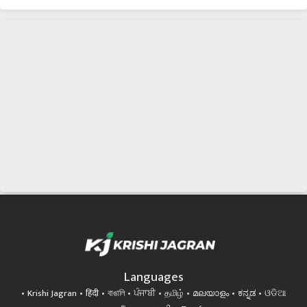
Languages
Krishi Jagran
हिंदी
বাঙালি
ਪੰਜਾਬੀ
தமிழ்
മലയാളം
ಕನ್ನಡ
ଓଡିଆ