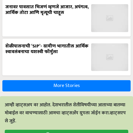
जनावर पावसात भिजणं म्हणजे आजार, अपंगत्व,
आर्थिक तोटा आणि मृत्यूची चाहूल
शेळीपालनाची ‘SIP’- ग्रामीण भागातील आर्थिक
स्वावलंबनाचा यशस्वी फॉर्मुला
More Stories
आम्ही व्हाट्सअप वर आहोत. देशभरातील शेतीविषयीच्या आताच्या बातम्या
मोबाईल वर वाचण्यासाठी आमचा व्हाट्सअँप ग्रुपला जॉईन करा.व्हाट्सएप
से जुड़ें.