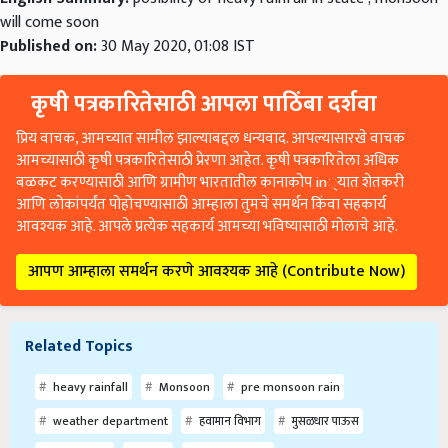
will come soon
Published on:
30 May 2020, 01:08 IST
कृषी पत्रकारितेसाठी आपला पाठिंबा दर्शवा
प्रिय वाचक, आमच्यात सामील झाल्याबद्दल धन्यवाद. आपल्यासारखे वाचक
आमच्यासाठी कृषी पत्रकारितेसाठी प्रेरणा आहेत. कृषी पत्रकारितेला अधिक
बळकट करण्यासाठी आणि ग्रामीण भारतातील कानाकोप in्यात शेतकरी
आणि लोकांपर्यंत पोहोचण्यासाठी आम्हाला तुमचे समर्थन किंवा सहकार्य
आवश्यक आहे. आपले प्रत्येक सहकार्य आमच्या भविष्यासाठी मोलाचे आहे.
आपण आम्हाला समर्थन करणे आवश्यक आहे (Contribute Now)
Related Topics
heavy rainfall
Monsoon
pre monsoon rain
weather department
हवामान विभाग
मुसळधार पाऊस