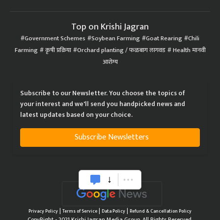
Top on Krishi Jagran
Government Schemes
Soybean Farming
Goat Rearing
Chili
Farming
कृषी प्रक्रिया
Orchard planting / फळबाग लागवड
Health मानवी
आरोग्य
Subscribe to our Newsletter. You choose the topics of
your interest and we'll send you handpicked news and
latest updates based on your choice.
Subscribe Newsletters
|
|
|
Privacy Policy
Terms of Service
Data Policy
Refund & Cancellation Policy
CopyRight - 2021 Krishi Jagran Media Group. All Rights Reserved.