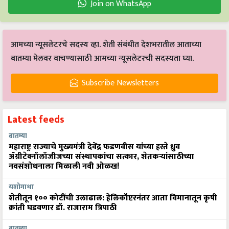
Join on WhatsApp
आमच्या न्यूसलेटरचे सदस्य व्हा. शेती संबंधीत देशभरातील आताच्या
बातम्या मेलवर वाचण्यासाठी आमच्या न्यूसलेटरची सदस्यता घ्या.
Subscribe Newsletters
Latest feeds
बातम्या
महाराष्ट्र राज्याचे मुख्यमंत्री देवेंद्र फडणवीस यांच्या हस्ते ध्रुव
ॲग्रीटेक्नॉलॉजीजच्या संस्थापकांचा सत्कार, शेतकऱ्यांसाठीच्या
नवसंशोधनाला मिळाली नवी ओळख!
यशोगाथा
शेतीतून १०० कोटींची उलाढाल: हेलिकॉप्टरनंतर आता विमानातून कृषी
क्रांती घडवणार डॉ. राजाराम त्रिपाठी
बातम्या