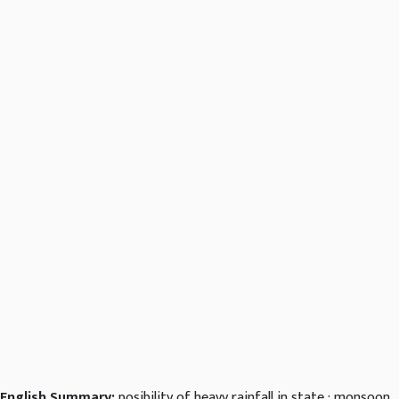
English Summary:
posibility of heavy rainfall in state ; monsoon