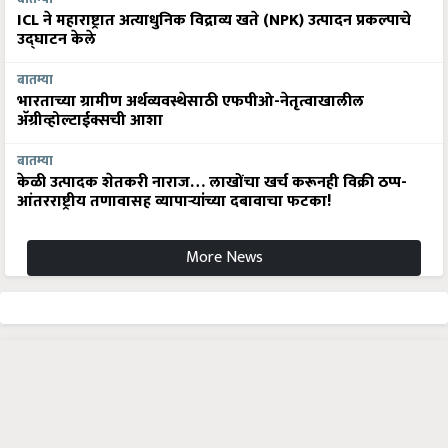
ICL ने महाराष्ट्रात अत्याधुनिक विद्राव्य खते (NPK) उत्पादन प्रकल्पाचे
उद्घाटन केले
बातम्या
भारताच्या ग्रामीण अर्थव्यवस्थेसाठी एफपीओ-नेतृत्वाखालील
अ‍ॅग्रीव्होल्टाईक्सची आशा
बातम्या
केळी उत्पादक शेतकरी नाराज… लाखोंचा खर्च करूनही विक्री ठप्प-
आंतरराष्ट्रीय तणावासह व्यापाऱ्यांच्या दबावाचा फटका!
More News