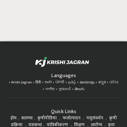
Languages
Krishi Jagran
हिंदी
বাঙালি
ਪੰਜਾਬੀ
தமிழ்
മലയാളം
ಕನ್ನಡ
ଓଡିଆ
অসমীয়া
ગુજરાતી
తెలుగు
Quick Links
होम
बातम्या
कृषीपीडिया
फलोत्पादन
पशुसंवर्धन
कृषी
प्रक्रिया
यशकथा
यांत्रिकीकरण
शिक्षण
आरोग्य
इतर