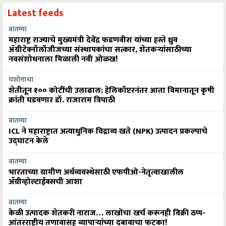
Latest feeds
बातम्या
महाराष्ट्र राज्याचे मुख्यमंत्री देवेंद्र फडणवीस यांच्या हस्ते ध्रुव
ॲग्रीटेक्नॉलॉजीजच्या संस्थापकांचा सत्कार, शेतकऱ्यांसाठीच्या
नवसंशोधनाला मिळाली नवी ओळख!
यशोगाथा
शेतीतून १०० कोटींची उलाढाल: हेलिकॉप्टरनंतर आता विमानातून कृषी
क्रांती घडवणार डॉ. राजाराम त्रिपाठी
बातम्या
ICL ने महाराष्ट्रात अत्याधुनिक विद्राव्य खते (NPK) उत्पादन प्रकल्पाचे
उद्घाटन केले
बातम्या
भारताच्या ग्रामीण अर्थव्यवस्थेसाठी एफपीओ-नेतृत्वाखालील
अ‍ॅग्रीव्होल्टाईक्सची आशा
बातम्या
केळी उत्पादक शेतकरी नाराज… लाखोंचा खर्च करूनही विक्री ठप्प-
आंतरराष्ट्रीय तणावासह व्यापाऱ्यांच्या दबावाचा फटका!