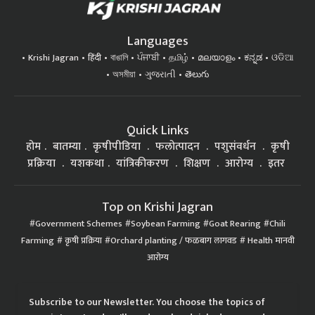
Languages
Krishi Jagran
हिंदी
বাঙালি
ਪੰਜਾਬੀ
தமிழ்
മലയാളം
ಕನ್ನಡ
ଓଡିଆ
অসমীয়া
ગુજરાતી
తెలుగు
Quick Links
होम
बातम्या
कृषीपीडिया
फलोत्पादन
पशुसंवर्धन
कृषी
प्रक्रिया
यशकथा
यांत्रिकीकरण
शिक्षण
आरोग्य
इतर
Top on Krishi Jagran
Government Schemes
Soybean Farming
Goat Rearing
Chili
Farming
कृषी प्रक्रिया
Orchard planting / फळबाग लागवड
Health मानवी
आरोग्य
Subscribe to our Newsletter. You choose the topics of