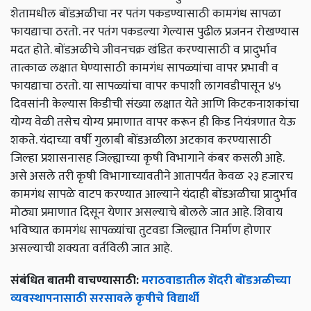
शेतामधील बोंडअळीचा नर पतंग पकडण्यासाठी कामगंध सापळा
फायद्याचा ठरतो. नर पतंग पकडल्या गेल्यास पुढील प्रजनन रोखण्यास
मदत होते. बोंडअळीचे जीवनचक्र खंडित करण्यासाठी व प्रादुर्भाव
तात्काळ लक्षात घेण्यासाठी कामगंध सापळ्यांचा वापर प्रभावी व
फायद्याचा ठरतो. या सापळ्यांचा वापर कपाशी लागवडीपासून ४५
दिवसांनी केल्यास किडीची संख्या लक्षात येते आणि किटकनाशकांचा
योग्य वेळी तसेच योग्य प्रमाणात वापर करून ही किड नियंत्रणात येऊ
शकते. यंदाच्या वर्षी गुलाबी बोंडअळीला अटकाव करण्यासाठी
जिल्हा प्रशासनासह जिल्ह्याच्या कृषी विभागाने कंबर कसली आहे.
असे असले तरी कृषी विभागाच्यावतीने आतापर्यंत केवळ २३ हजारच
कामगंध सापळे वाटप करण्यात आल्याने यंदाही बोंडअळीचा प्रादुर्भाव
मोठ्या प्रमाणात दिसून येणार असल्याचे बोलले जात आहे. शिवाय
भविष्यात कामगंध सापळ्यांचा तुटवडा जिल्ह्यात निर्माण होणार
असल्याची शक्यता वर्तविली जात आहे.
संबंधित बातमी वाचण्यासाठी:
मराठवाडातील शेंदरी बोंडअळीच्‍या
व्‍यवस्‍थापनासाठी सरसावले कृषीचे विद्यार्थी