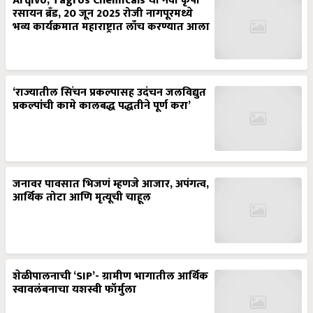
Arqivo, Tagros Chemicals चा नवा कृषी
रसायन ब्रँड, 20 जून 2025 रोजी नागपूरमध्ये
भव्य कार्यक्रमात महाराष्ट्रात लाँच करण्यात आला
‘राज्यातील सिंचन प्रकल्पासह उदंचन जलविद्युत
प्रकल्पांची कामे कालबद्ध पद्धतीने पूर्ण करा’
जनावर पावसात भिजणं म्हणजे आजार, अपंगत्व,
आर्थिक तोटा आणि मृत्यूची चाहूल
शेळीपालनाची ‘SIP’- ग्रामीण भागातील आर्थिक
स्वावलंबनाचा यशस्वी फॉर्मुला