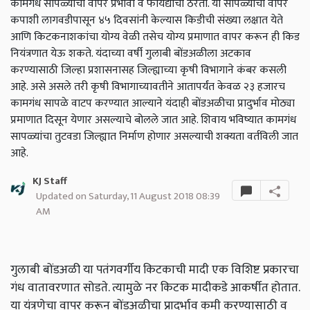
कामगंध सापळ्यांचा वापर प्रभावी व फायद्याचा ठरतो. या सापळ्यांचा वापर
कपाशी लागवडीपासून ४५ दिवसांनी केल्यास किडीची संख्या लक्षात येते
आणि किटकनाशकांचा योग्य वेळी तसेच योग्य प्रमाणात वापर करून ही किड
नियंत्रणात येऊ शकते. यंदाच्या वर्षी गुलाबी बोंडअळीला अटकाव
करण्यासाठी जिल्हा प्रशासनासह जिल्ह्याच्या कृषी विभागाने कंबर कसली
आहे. असे असले तरी कृषी विभागाच्यावतीने आतापर्यंत केवळ २३ हजारच
कामगंध सापळे वाटप करण्यात आल्याने यंदाही बोंडअळीचा प्रादुर्भाव मोठ्या
प्रमाणात दिसून येणार असल्याचे बोलले जात आहे. शिवाय भविष्यात कामगंध
सापळ्यांचा तुटवडा जिल्ह्यात निर्माण होणार असल्याची शक्यता वर्तविली जात
आहे.
KJ Staff
Updated on Saturday, 11 August 2018 08:39
AM
गुलाबी बोंडअळी या पतंगवर्गीय किटकाची मादी एक विशिष्ट प्रकारचा
गंध वातावरणात सोडते. त्यामुळे नर किटक मादीकडे आकर्षीत होतात.
या यंत्रणेचा वापर करून बोंडअळीचा प्रादुर्भाव कमी करण्यासाठी व