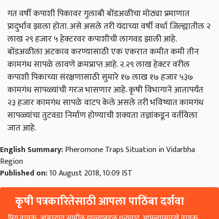
गत वर्षी कपाशी पिकावर गुलाबी बोंडअळीचा मोठ्या प्रमाणात
प्रादुर्भाव झाला होता. असे असले तरी यंदाच्या वर्षी वर्धा जिल्ह्यातील २
लाख २९ हजार ५ हेक्टरवर कपाशीची लागवड झाली आहे.
बोंडअळीला अटकाव करण्यासाठी एक एकरात कमीत कमी तीन
कामगंध सापळे लावणे क्रमप्राप्त आहे. २.२९ लाख हेक्टर वरील
कपाशी पिकाच्या संरक्षणासाठी सुमारे १७ लाख १७ हजार ५३७
कामगंध सापळ्यांची गरज भासणार आहे. कृषी विभागाने आतापर्यंत
२३ हजार कामगंध सापळे वाटप केले असले तरी भविष्यात कामगंध
सापळ्यांचा तुटवडा निर्माण होण्याची शक्यता तज्ञांकडून वर्तविला
जात आहे.
English Summary:
Pheromone Traps Situation in Vidarbha
Region
Published on:
10 August 2018, 10:09 IST
कृषी पत्रकारितेसाठी आपला पाठिंबा दर्शवा
प्रिय वाचक, आमच्यात सामील झाल्याबद्दल धन्यवाद. आपल्यासारखे वाचक