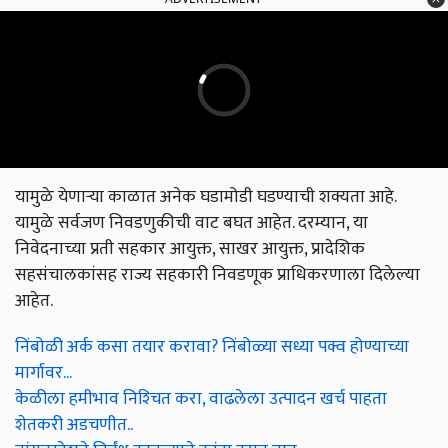
यामुळे येणाऱ्या काळात अनेक घडामोडी घडण्याची शक्यता आहे.
यामुळे सर्वजण निवडणुकीची वाट बघत आहेत. दरम्यान, या
निवेदनाच्या प्रती सहकार आयुक्त, साखर आयुक्त, प्रादेशिक
सहसंचालकांसह राज्य सहकारी निवडणूक प्राधिकरणाला दिलेल्या
आहेत.
निंबोळी अर्क कसा तयार करावा? निंबोळ्या सध्या पक्व होण्याच्या
मार्गावर...
केळीला हमीभाव निश्‍चित करा, वाढलेला उत्पादन खर्च पाहता
शेतकरी अडचणीत..