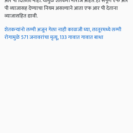
आर पी दिलेली नाही. यामुळे शेतकरी नाराज आहेत. ही संपूर्ण एफ आर
पी व्याजासह देण्याचा नियम असल्याने आता एफ आर पी देताना
व्याजासहित द्यावी.
शेतकऱ्यांनो लम्पी अजून गेला नाही काळजी घ्या, लातूरमध्ये लम्पी
रोगामुळे 571 जनावरांचा मृत्यू, 133 गावात गावात बाधा