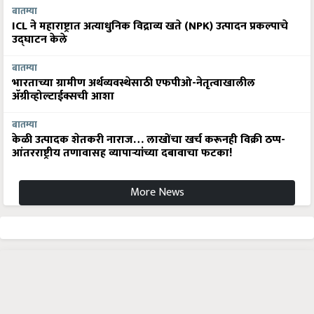
बातम्या
ICL ने महाराष्ट्रात अत्याधुनिक विद्राव्य खते (NPK) उत्पादन प्रकल्पाचे
उद्घाटन केले
बातम्या
भारताच्या ग्रामीण अर्थव्यवस्थेसाठी एफपीओ-नेतृत्वाखालील
अ‍ॅग्रीव्होल्टाईक्सची आशा
बातम्या
केळी उत्पादक शेतकरी नाराज… लाखोंचा खर्च करूनही विक्री ठप्प-
आंतरराष्ट्रीय तणावासह व्यापाऱ्यांच्या दबावाचा फटका!
More News