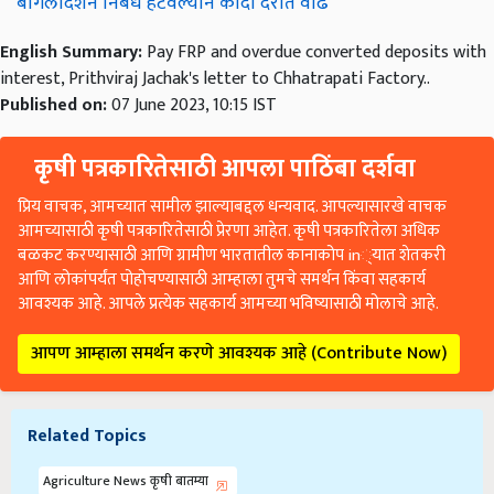
बांगलादेशने निर्बंध हटवल्याने कांदा दरात वाढ
English Summary:
Pay FRP and overdue converted deposits with
interest, Prithviraj Jachak's letter to Chhatrapati Factory..
Published on:
07 June 2023, 10:15 IST
कृषी पत्रकारितेसाठी आपला पाठिंबा दर्शवा
प्रिय वाचक, आमच्यात सामील झाल्याबद्दल धन्यवाद. आपल्यासारखे वाचक
आमच्यासाठी कृषी पत्रकारितेसाठी प्रेरणा आहेत. कृषी पत्रकारितेला अधिक
बळकट करण्यासाठी आणि ग्रामीण भारतातील कानाकोप in्यात शेतकरी
आणि लोकांपर्यंत पोहोचण्यासाठी आम्हाला तुमचे समर्थन किंवा सहकार्य
आवश्यक आहे. आपले प्रत्येक सहकार्य आमच्या भविष्यासाठी मोलाचे आहे.
आपण आम्हाला समर्थन करणे आवश्यक आहे (Contribute Now)
Related Topics
Agriculture News कृषी बातम्या