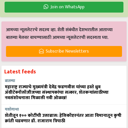
Join on WhatsApp
आमच्या न्यूसलेटरचे सदस्य व्हा. शेती संबंधीत देशभरातील आताच्या
बातम्या मेलवर वाचण्यासाठी आमच्या न्यूसलेटरची सदस्यता घ्या.
Subscribe Newsletters
Latest feeds
बातम्या
महाराष्ट्र राज्याचे मुख्यमंत्री देवेंद्र फडणवीस यांच्या हस्ते ध्रुव
ॲग्रीटेक्नॉलॉजीजच्या संस्थापकांचा सत्कार, शेतकऱ्यांसाठीच्या
नवसंशोधनाला मिळाली नवी ओळख!
यशोगाथा
शेतीतून १०० कोटींची उलाढाल: हेलिकॉप्टरनंतर आता विमानातून कृषी
क्रांती घडवणार डॉ. राजाराम त्रिपाठी