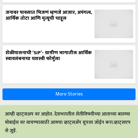
जनावर पावसात भिजणं म्हणजे आजार, अपंगत्व,
आर्थिक तोटा आणि मृत्यूची चाहूल
शेळीपालनाची ‘SIP’- ग्रामीण भागातील आर्थिक
स्वावलंबनाचा यशस्वी फॉर्मुला
More Stories
आम्ही व्हाट्सअप वर आहोत. देशभरातील शेतीविषयीच्या आताच्या बातम्या
मोबाईल वर वाचण्यासाठी आमचा व्हाट्सअँप ग्रुपला जॉईन करा.व्हाट्सएप
से जुड़ें.