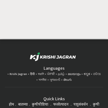
Languages
Krishi Jagran
हिंदी
বাঙালি
ਪੰਜਾਬੀ
தமிழ்
മലയാളം
ಕನ್ನಡ
ଓଡିଆ
অসমীয়া
ગુજરાતી
తెలుగు
Quick Links
होम
बातम्या
कृषीपीडिया
फलोत्पादन
पशुसंवर्धन
कृषी