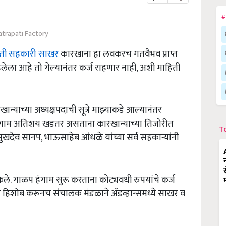
#
trapati Factory
पती सहकारी साखर
कारखाना हा लवकरच गतवैभव प्राप्त
िलेला आहे तो गेल्यानंतर कर्ज राहणार नाही, अशी माहिती
न्याच्या अध्यक्षपदाची सूत्रे माझ्याकडे आल्यानंतर
प हंगाम अतिशय खडतर असताना कारखान्याच्या तिजोरीत
T
व सानप, भाऊसाहेब आंधळे यांच्या सर्व सहकार्‍यांनी
े. गाळप हंगाम सुरू करताना कोट्यवधी रुपयांचे कर्ज
ंचा हिशोब करूनच संचालक मंडळाने अ‍ॅडव्हान्समध्ये साखर व