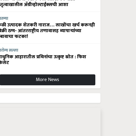
ेतृत्वाखालील अ‍ॅग्रीव्होल्टाईक्सची आशा
ातम्या
ेळी उत्पादक शेतकरी नाराज… लाखोंचा खर्च करूनही
िक्री ठप्प- आंतरराष्ट्रीय तणावासह व्यापाऱ्यांच्या
बावाचा फटका!
रोग्य सल्ला
धुनिक आहारातील प्रथिनांचा उत्कृष्ट स्रोत : फिश
िलेट
More News