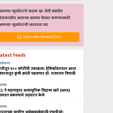
आमच्या न्यूसलेटरचे सदस्य व्हा. शेती संबंधीत
देशभरातील आताच्या बातम्या मेलवर वाचण्यासाठी
आमच्या न्यूसलेटरची सदस्यता घ्या.
Subscribe Newsletters
Latest feeds
शोगाथा
ेतीतून १०० कोटींची उलाढाल: हेलिकॉप्टरनंतर आता
िमानातून कृषी क्रांती घडवणार डॉ. राजाराम त्रिपाठी
ातम्या
CL ने महाराष्ट्रात अत्याधुनिक विद्राव्य खते (NPK)
त्पादन प्रकल्पाचे उद्घाटन केले
ातम्या
ारताच्या ग्रामीण अर्थव्यवस्थेसाठी एफपीओ-