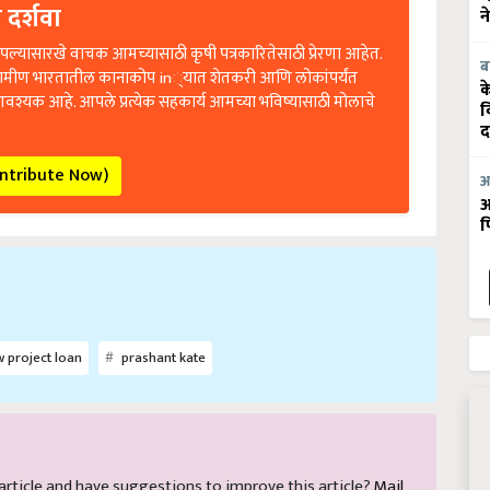
 दर्शवा
न
ल्यासारखे वाचक आमच्यासाठी कृषी पत्रकारितेसाठी प्रेरणा आहेत.
रामीण भारतातील कानाकोप in्यात शेतकरी आणि लोकांपर्यंत
ब
क
आवश्यक आहे. आपले प्रत्येक सहकार्य आमच्या भविष्यासाठी मोलाचे
व
द
ontribute Now)
आ
आ
फ
 project loan
prashant kate
s article and have suggestions to improve this article?
Mail