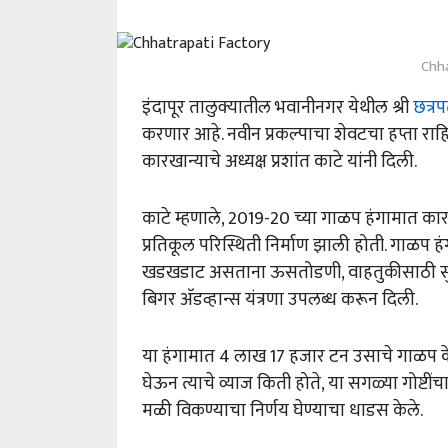
Chha
इंदापूर तालुक्यातील भवानीनगर येथील श्री
छत्र
करणार आहे. नवीन प्रकल्पाचा शेवटचा हप्ता राह
कारखान्याचे अध्यक्ष प्रशांत काटे यांनी दिली.
काटे म्हणाले, 2019-20 च्या गाळप हंगामात कारखा
प्रतिकूल परिस्थिती निर्माण झाली होती. गाळ
खडखडाट असताना ऊसतोडणी, वाहतुकीसाठी सुखदे
बिगर अ‍ॅडव्हान्स यंत्रणा उपलब्ध करून दिली.
या हंगामात 4 लाख 17 हजार टन उसाचे गाळप केल
घेऊन त्याचे व्याज किती होते, या सगळ्या गोष्टी
मळी विकण्याचा निर्णय घेण्याचा धाडस केले.