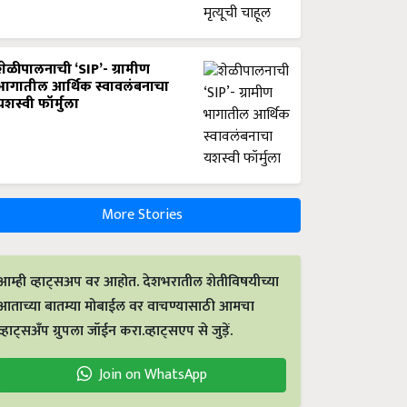
शेळीपालनाची ‘SIP’- ग्रामीण
भागातील आर्थिक स्वावलंबनाचा
यशस्वी फॉर्मुला
More Stories
आम्ही व्हाट्सअप वर आहोत. देशभरातील शेतीविषयीच्या
आताच्या बातम्या मोबाईल वर वाचण्यासाठी आमचा
व्हाट्सअँप ग्रुपला जॉईन करा.व्हाट्सएप से जुड़ें.
Join on WhatsApp