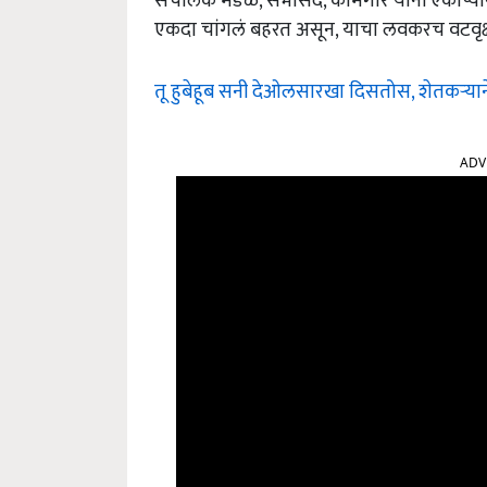
संचालक मंडळ, सभासद, कामगार यांनी एकोप्याने क
एकदा चांगलं बहरत असून, याचा लवकरच वटवृक्
तू हुबेहूब सनी देओलसारखा दिसतोस, शेतकऱ्या
ADV