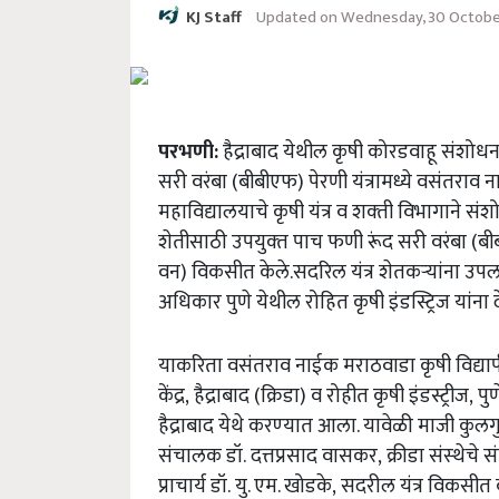
Updated on Wednesday, 30 Octobe
KJ Staff
परभणी:
हैद्राबाद येथील कृषी कोरडवाहू संशोधन 
सरी वरंबा (बीबीएफ) पेरणी यंत्रामध्ये वसंतराव 
महाविद्यालयाचे कृषी यंत्र व शक्‍ती विभागाने 
शेतीसाठी उपयुक्‍त पाच फणी रूंद सरी वरंबा (
वन) विकसीत केले.सदरिल यंत्र शेतकऱ्यांना उपलब्‍ध 
अधिकार पुणे येथील रोहित कृषी इंडस्ट्रिज यांना द
याकरिता
वसंतराव नाईक मराठवाडा कृषी विद्या
केंद्र,
हैद्राबाद
(क्रिडा)
व रोहीत कृषी इंडस्ट्रीज
,
पुण
हैद्राबाद येथे करण्‍यात आला. यावेळी
माजी कुलगु
संचालक डॉ.
दत्तप्रसाद वासकर,
क्रीडा संस्‍थेचे
प्राचार्य डॉ.
यु. एम. खोडके,
सदरील यंत्र विकसीत क