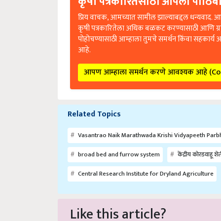
कृषी पत्रकारितेसाठी आपला पाठिंबा
प्रिय वाचक, आमच्यात सामील झाल्याबद्दल धन्यवाद. आप
कृषी पत्रकारितेला अधिक बळकट करण्यासाठी आणि ग्
पोहोचण्यासाठी आम्हाला तुमचे समर्थन किंवा सहकार्य 
आहे.
आपण आम्हाला समर्थन करणे आवश्यक आहे (C
Related Topics
Vasantrao Naik Marathwada Krishi Vidyapeeth Parb
broad bed and furrow system
केंद्रीय कोरडवाहू शे
Central Research Institute for Dryland Agriculture
Like this article?