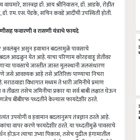
य वाघमारे,
शास्‍त्रज्ञ डॉ.
आय श्रीनिवासन,
डॉ.
आडके,
रोहीत
 डॉ.
एम. एस. पेंडके,
सचिन कवडे
आदींची
उपस्थिती होती.
रणीसह फवारणी व रासणी
यंत्राचे
फायदे
ावर अवलंबुन
असुन
हवामान बदलामुळे पावसाचे
ा बदल आढळुन येत आहे. याचा परिणाम कोरडवाहू शेतीवर
ाऱ्या
पावसाचे जास्तीत जास्त मुलस्थानी जलसंधारण
णे जसे आवश्यक आहे तसे अतिरिक्त पाण्याचा निचरा
मराठवाडा विभागात मध्यम ते भारी जमिनीचे प्रमाण
ण व
तीव्रता
तसेच
जमिनीचा प्रकार
या सर्व बाबी
लक्षात घेऊन
‍हणजेच
बीबीएफ पध्दतीने
केल्यास फायदेशीर ठरते.
्यंत उपयोगी व हवामान बदलानुरूप तंत्रज्ञान ठरले आहे.
ाशकांचा वापर करणे फायदेशीर ठरते.
या पध्‍दतीमुळे
पावसाचे
र्धन होऊन त्याचा उभ्या पिकास,
तसेच पुढील हंगामातील