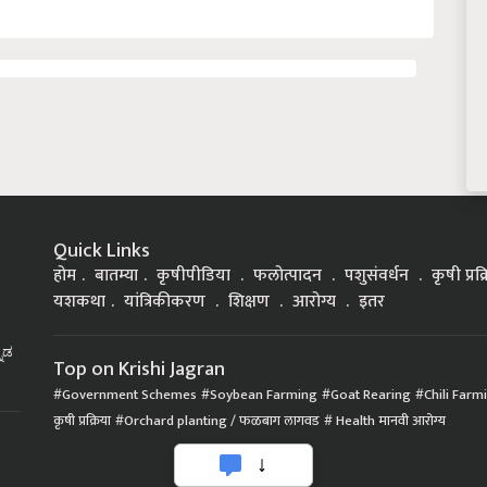
Quick Links
होम
बातम्या
कृषीपीडिया
फलोत्पादन
पशुसंवर्धन
कृषी प्रक
यशकथा
यांत्रिकीकरण
शिक्षण
आरोग्य
इतर
್ನಡ
Top on Krishi Jagran
Government Schemes
Soybean Farming
Goat Rearing
Chili Farm
कृषी प्रक्रिया
Orchard planting / फळबाग लागवड
Health मानवी आरोग्य