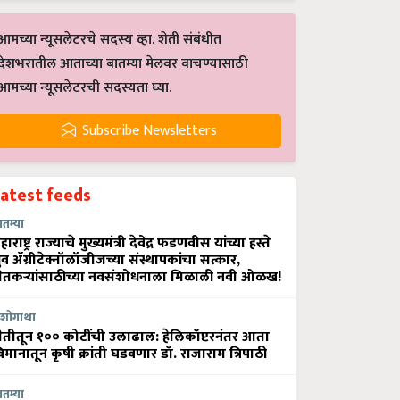
आमच्या न्यूसलेटरचे सदस्य व्हा. शेती संबंधीत
देशभरातील आताच्या बातम्या मेलवर वाचण्यासाठी
आमच्या न्यूसलेटरची सदस्यता घ्या.
Subscribe Newsletters
Latest feeds
ातम्या
हाराष्ट्र राज्याचे मुख्यमंत्री देवेंद्र फडणवीस यांच्या हस्ते
्रुव ॲग्रीटेक्नॉलॉजीजच्या संस्थापकांचा सत्कार,
ेतकऱ्यांसाठीच्या नवसंशोधनाला मिळाली नवी ओळख!
शोगाथा
ेतीतून १०० कोटींची उलाढाल: हेलिकॉप्टरनंतर आता
िमानातून कृषी क्रांती घडवणार डॉ. राजाराम त्रिपाठी
ातम्या