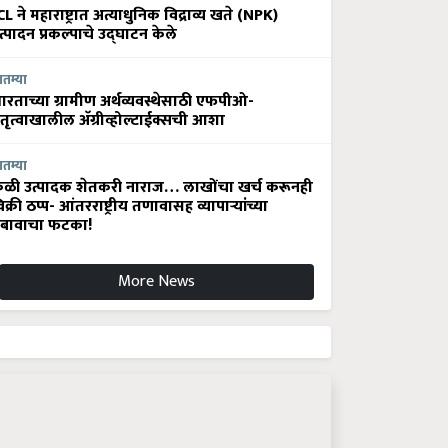
CL ने महाराष्ट्रात अत्याधुनिक विद्राव्य खते (NPK)
त्पादन प्रकल्पाचे उद्घाटन केले
ातम्या
ारताच्या ग्रामीण अर्थव्यवस्थेसाठी एफपीओ-
ेतृत्वाखालील अ‍ॅग्रीव्होल्टाईक्सची आशा
ातम्या
ेळी उत्पादक शेतकरी नाराज… लाखोंचा खर्च करूनही
िक्री ठप्प- आंतरराष्ट्रीय तणावासह व्यापाऱ्यांच्या
बावाचा फटका!
More News