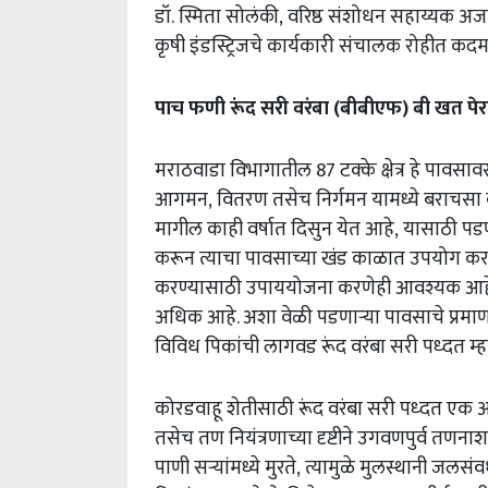
डॉ.
स्मिता सोलंकी,
वरिष्ठ संशोधन सहाय्यक अज
कृषी इंडस्ट्रिजचे
कार्यकारी संचालक
रोहीत कदम,
पाच फणी रूंद सरी वरंबा
(
बीबीएफ
)
बी खत पे
मराठवाडा विभागातील
87
टक्के क्षेत्र हे पावस
आगमन,
वितरण तसेच निर्गमन यामध्ये बराचस
मागील काही वर्षात दिसुन येत आहे,
यासाठी पडण
करून त्याचा पावसाच्या खंड काळात उपयोग कर
करण्यासाठी उपाययोजना करणेही आवश्यक आहे. 
अधिक आहे. अशा वेळी पडणाऱ्या
पावसाचे प्रमा
विविध पिकांची लागवड रूंद वरंबा सरी पध्दत
म्
कोरडवाहू शेतीसाठी रूंद वरंबा सरी पध्दत एक अत
तसेच तण नियंत्रणाच्या दृष्टीने उगवणपुर्व तणन
पाणी सऱ्यांमध्ये मुरते,
त्यामुळे मुलस्थानी जलसंव