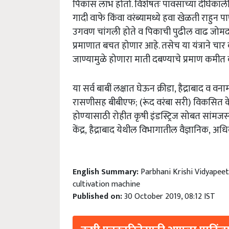
पिकांस लाभ होतो. विशेषतः पावसाच्या दीर्घकाल
गादी वाफे किंवा वरंब्यामध्ये हवा खेळती राहुन पा
उगवण चांगली होते व पिकाची पुढील वाढ जोमदारपण
प्रमाणात बचत होणार आहे. तसेच या यंत्राने चार 
जाण्यामुळे होणारा माती दबण्याचे प्रमाण कमीत
या सर्व बाबीं लक्षात घेऊन क्रीडा, हैद्राबाद व वन
रासणीसह बीबीएफ;
(रूंद वरंबा सरी)
विकसित केल
होण्‍यासाठी
रोहीत कृषी इंडस्ट्रिज
सोबत सांमजस्‍
केंद्र,
हैद्राबाद
येथील विभागातील वैज्ञानिक,
अधिक
English Summary:
Parbhani Krishi Vidyapeet
cultivation machine
Published on:
30 October 2019, 08:12 IST