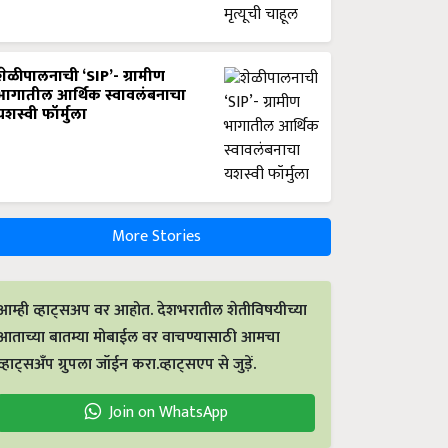
शेळीपालनाची ‘SIP’- ग्रामीण
भागातील आर्थिक स्वावलंबनाचा
यशस्वी फॉर्मुला
More Stories
आम्ही व्हाट्सअप वर आहोत. देशभरातील शेतीविषयीच्या
आताच्या बातम्या मोबाईल वर वाचण्यासाठी आमचा
व्हाट्सअँप ग्रुपला जॉईन करा.व्हाट्सएप से जुड़ें.
Join on WhatsApp