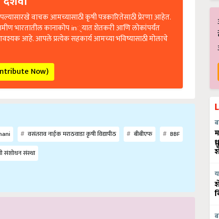
 दर्शवा
ल्यासारखे वाचक आमच्यासाठी कृषी पत्रकारितेसाठी प्रेरणा आहेत.
रामीण भारतातील कानाकोप in्यात शेतकरी आणि लोकांपर्यंत
आवश्यक आहे. आपले प्रत्येक सहकार्य आमच्या भविष्यासाठी मोलाचे
ontribute Now)
ब
म
hani
वसंतराव नाईक मराठवाडा कृषी विद्यापीठ
बीबीएफ
BBF
ध
श
ती संशोधन संस्था
य
श
व
ब