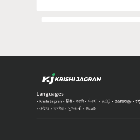
Languages
Krishi Jagran
हिंदी
বাঙালি
ਪੰਜਾਬੀ
தமிழ்
മലയാളം
ಕನ
ଓଡିଆ
অসমীয়া
ગુજરાતી
తెలుగు