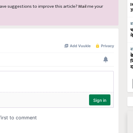
I
d have suggestions to improve this article?
Mail
me your
उ
ब
भ
न
ब
क
व
द