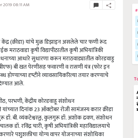
r 2019 08:11 AM
#
केंद्र (क्रीडा) यांचे मुळ डिझाइन असलेले चार फणी रूंद
नाईक मराठवाडा कृषी विद्यापीठातील कृषी अभियांत्रिकी
संशोधनाच्‍या आधारे सुधारणा करून मराठवाड्यातील कोरडवाहु
बीबीएफ) बी खत पेरणीसह फवारणी व रासणी यंत्र (फोर इन
होण्‍याच्‍या दृष्‍टीने व्‍यावसा‍यिकरित्‍या तयार करण्‍याचे
T
ेण्‍यात आले.
पीठ,
परभणी,
केंद्रीय कोरडवाहू संशोधन
े यांच्‍यात
दिनांक 23 ऑक्‍टोबर रोजी
सामंजस्य करार
क्रीडा
रू डॉ.
बी.
व्‍यंकटेश्वरलु,
कुलगुरू डॉ.
अशोक ढवण,
संशोधन
 संचालक डॉ.
रविंद्र चारी,
कृषी
अभियांत्रिकी महाविद्यालयाचे
रणारे पशुशक्तीचा योग्य वापर योजनाच्‍या
संशोधिका