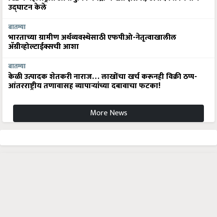
उद्घाटन केले
बातम्या
भारताच्या ग्रामीण अर्थव्यवस्थेसाठी एफपीओ-नेतृत्वाखालील
अ‍ॅग्रीव्होल्टाईक्सची आशा
बातम्या
केळी उत्पादक शेतकरी नाराज… लाखोंचा खर्च करूनही विक्री ठप्प-
आंतरराष्ट्रीय तणावासह व्यापाऱ्यांच्या दबावाचा फटका!
More News