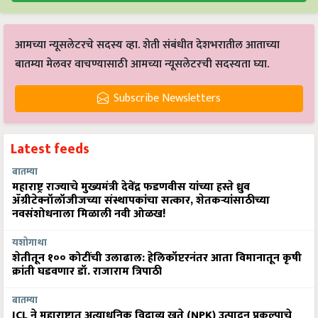
आमच्या न्यूसलेटरचे सदस्य व्हा. शेती संबंधीत देशभरातील आताच्या
बातम्या मेलवर वाचण्यासाठी आमच्या न्यूसलेटरची सदस्यता घ्या.
Subscribe Newsletters
Latest feeds
बातम्या
महाराष्ट्र राज्याचे मुख्यमंत्री देवेंद्र फडणवीस यांच्या हस्ते ध्रुव
ॲग्रीटेक्नॉलॉजीजच्या संस्थापकांचा सत्कार, शेतकऱ्यांसाठीच्या
नवसंशोधनाला मिळाली नवी ओळख!
यशोगाथा
शेतीतून १०० कोटींची उलाढाल: हेलिकॉप्टरनंतर आता विमानातून कृषी
क्रांती घडवणार डॉ. राजाराम त्रिपाठी
बातम्या
ICL ने महाराष्ट्रात अत्याधुनिक विद्राव्य खते (NPK) उत्पादन प्रकल्पाचे