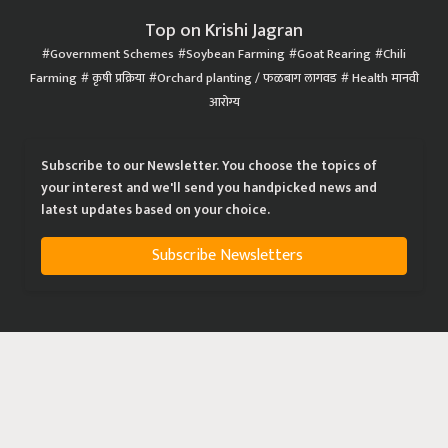
Top on Krishi Jagran
Government Schemes
Soybean Farming
Goat Rearing
Chili
Farming
कृषी प्रक्रिया
Orchard planting / फळबाग लागवड
Health मानवी
आरोग्य
Subscribe to our Newsletter. You choose the topics of
your interest and we'll send you handpicked news and
latest updates based on your choice.
Subscribe Newsletters
|
|
|
Privacy Policy
Terms of Service
Data Policy
Refund & Cancellation Policy
CopyRight - 2021 Krishi Jagran Media Group. All Rights Reserved.