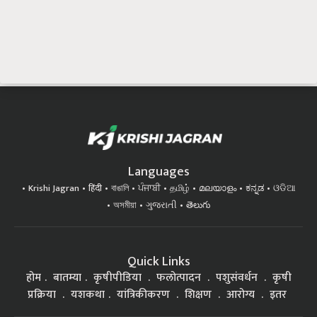
Languages
Krishi Jagran
हिंदी
বাঙালি
ਪੰਜਾਬੀ
தமிழ்
മലയാളം
ಕನ್ನಡ
ଓଡିଆ
অসমীয়া
ગુજરાતી
తెలుగు
Quick Links
होम
बातम्या
कृषीपीडिया
फलोत्पादन
पशुसंवर्धन
कृषी
प्रक्रिया
यशकथा
यांत्रिकीकरण
शिक्षण
आरोग्य
इतर