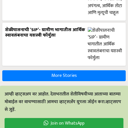
शेळीपालनाची ‘SIP’- ग्रामीण भागातील आर्थिक
स्वावलंबनाचा यशस्वी फॉर्मुला
More Stories
आम्ही व्हाट्सअप वर आहोत. देशभरातील शेतीविषयीच्या आताच्या बातम्या
मोबाईल वर वाचण्यासाठी आमचा व्हाट्सअँप ग्रुपला जॉईन करा.व्हाट्सएप
से जुड़ें.
Join on WhatsApp