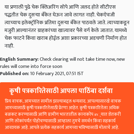
या प्रणाली पुढे चेक क्लिअरिंग सोपे आणि जलद होते सीटीएस
पद्धतीत चेक दुसऱ्या बँकेत घेऊन जावे लागत नाही. चेकऐवजी
त्याच्याच इलेक्ट्रॉनिक प्रतिमा दुसऱ्या बँकेत पाठवले जाते. त्याच्याकडून
मजुरी आल्यानंतर ग्राहकांच्या खात्यावर पैसे वर्ग केले जातात. यामध्ये
चेक फाटने किंवा खराब होईल अशा प्रकारच्या अडचणी निर्माण होत
नाही.
English Summary:
Check clearing will not take time now, new
rules will come into force soon
Published on:
10 February 2021, 07:51 IST
कृषी पत्रकारितेसाठी आपला पाठिंबा दर्शवा
प्रिय वाचक, आमच्यात सामील झाल्याबद्दल धन्यवाद. आपल्यासारखे वाचक
आमच्यासाठी कृषी पत्रकारितेसाठी प्रेरणा आहेत. कृषी पत्रकारितेला अधिक
बळकट करण्यासाठी आणि ग्रामीण भारतातील कानाकोप in्यात शेतकरी
आणि लोकांपर्यंत पोहोचण्यासाठी आम्हाला तुमचे समर्थन किंवा सहकार्य
आवश्यक आहे. आपले प्रत्येक सहकार्य आमच्या भविष्यासाठी मोलाचे आहे.