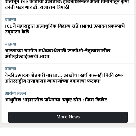
क्रांती घडवणार डॉ. राजाराम त्रिपाठी
बातम्या
ICL ने महाराष्ट्रात अत्याधुनिक विद्राव्य खते (NPK) उत्पादन प्रकल्पाचे
उद्घाटन केले
बातम्या
भारताच्या ग्रामीण अर्थव्यवस्थेसाठी एफपीओ-नेतृत्वाखालील
अ‍ॅग्रीव्होल्टाईक्सची आशा
बातम्या
केळी उत्पादक शेतकरी नाराज… लाखोंचा खर्च करूनही विक्री ठप्प-
आंतरराष्ट्रीय तणावासह व्यापाऱ्यांच्या दबावाचा फटका!
आरोग्य सल्ला
आधुनिक आहारातील प्रथिनांचा उत्कृष्ट स्रोत : फिश फिलेट
More News