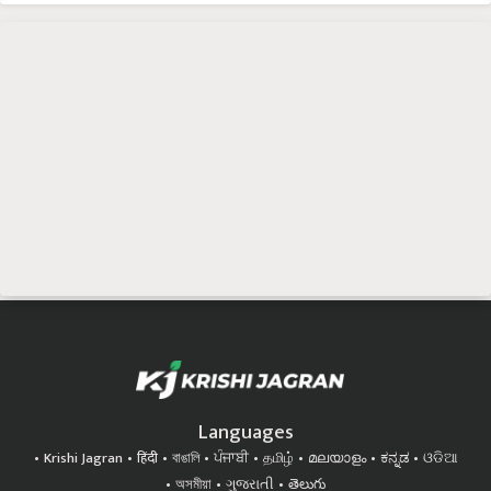
Languages
Krishi Jagran
हिंदी
বাঙালি
ਪੰਜਾਬੀ
தமிழ்
മലയാളം
ಕನ್ನಡ
ଓଡିଆ
অসমীয়া
ગુજરાતી
తెలుగు