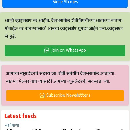
आम्ही व्हाट्सअप वर आहोत. देशभरातील शेतीविषयीच्या आताच्या बातम्या
मोबाईल वर वाचण्यासाठी आमचा व्हाट्सअँप ग्रुपला जॉईन करा.व्हाट्सएप
से जुड़ें.
Join on WhatsApp
आमच्या न्यूसलेटरचे सदस्य व्हा. शेती संबंधीत देशभरातील आताच्या
बातम्या मेलवर वाचण्यासाठी आमच्या न्यूसलेटरची सदस्यता घ्या.
Subscribe Newsletters
Latest feeds
यशोगाथा
शेतीतून १०० कोटींची उलाढाल: हेलिकॉप्टरनंतर आता विमानातून कृषी