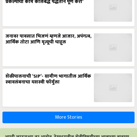
प्रकल्पांची कामे कालबद्ध पद्धतीने पूर्ण करा’
जनावर पावसात भिजणं म्हणजे आजार, अपंगत्व,
आर्थिक तोटा आणि मृत्यूची चाहूल
शेळीपालनाची ‘SIP’- ग्रामीण भागातील आर्थिक
स्वावलंबनाचा यशस्वी फॉर्मुला
More Stories