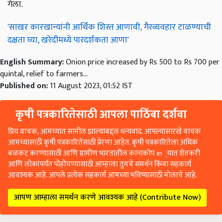
गेला.
'साखर कारखान्यांनी आर्थिक शिस्त आणावी, गैरव्यवहार टाळण्याची
दक्षता घ्या, खरेदीमध्ये पारदर्शकता आणा'
English Summary:
Onion price increased by Rs 500 to Rs 700 per
quintal, relief to farmers...
Published on:
11 August 2023, 01:52 IST
कृषी पत्रकारितेसाठी आपला पाठिंबा दर्शवा
प्रिय वाचक, आमच्यात सामील झाल्याबद्दल धन्यवाद. आपल्यासारखे वाचक
आमच्यासाठी कृषी पत्रकारितेसाठी प्रेरणा आहेत. कृषी पत्रकारितेला अधिक
बळकट करण्यासाठी आणि ग्रामीण भारतातील कानाकोप in्यात शेतकरी
आणि लोकांपर्यंत पोहोचण्यासाठी आम्हाला तुमचे समर्थन किंवा सहकार्य
आवश्यक आहे. आपले प्रत्येक सहकार्य आमच्या भविष्यासाठी मोलाचे आहे.
आपण आम्हाला समर्थन करणे आवश्यक आहे (Contribute Now)