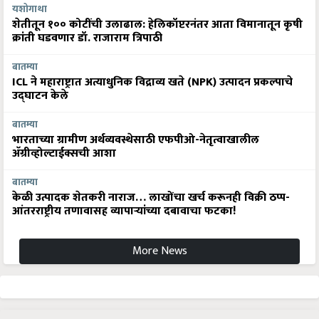
यशोगाथा
शेतीतून १०० कोटींची उलाढाल: हेलिकॉप्टरनंतर आता विमानातून कृषी
क्रांती घडवणार डॉ. राजाराम त्रिपाठी
बातम्या
ICL ने महाराष्ट्रात अत्याधुनिक विद्राव्य खते (NPK) उत्पादन प्रकल्पाचे
उद्घाटन केले
बातम्या
भारताच्या ग्रामीण अर्थव्यवस्थेसाठी एफपीओ-नेतृत्वाखालील
अ‍ॅग्रीव्होल्टाईक्सची आशा
बातम्या
केळी उत्पादक शेतकरी नाराज… लाखोंचा खर्च करूनही विक्री ठप्प-
आंतरराष्ट्रीय तणावासह व्यापाऱ्यांच्या दबावाचा फटका!
More News