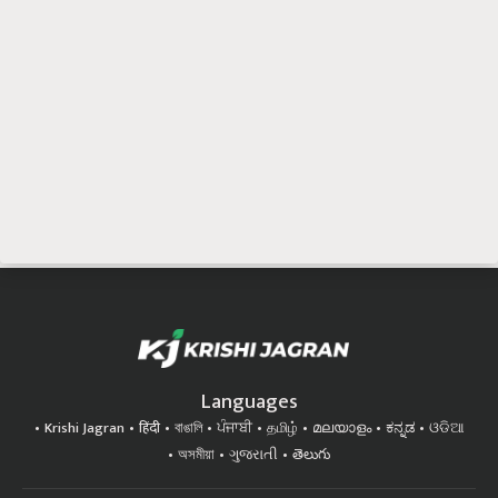
Languages
Krishi Jagran
हिंदी
বাঙালি
ਪੰਜਾਬੀ
தமிழ்
മലയാളം
ಕನ್ನಡ
ଓଡିଆ
অসমীয়া
ગુજરાતી
తెలుగు