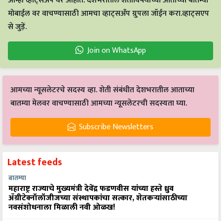
आम्ही व्हाट्सअप वर आहोत. देशभरातील शेतीविषयीच्या आताच्या बातम्या
मोबाईल वर वाचण्यासाठी आमचा व्हाट्सअँप ग्रुपला जॉईन करा.व्हाट्सएप
से जुड़ें.
Join on WhatsApp
आमच्या न्यूसलेटरचे सदस्य व्हा. शेती संबंधीत देशभरातील आताच्या
बातम्या मेलवर वाचण्यासाठी आमच्या न्यूसलेटरची सदस्यता घ्या.
Subscribe Newsletters
Latest feeds
बातम्या
महाराष्ट्र राज्याचे मुख्यमंत्री देवेंद्र फडणवीस यांच्या हस्ते ध्रुव
ॲग्रीटेक्नॉलॉजीजच्या संस्थापकांचा सत्कार, शेतकऱ्यांसाठीच्या
नवसंशोधनाला मिळाली नवी ओळख!