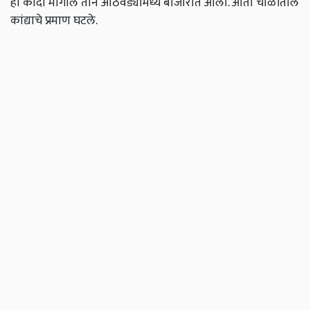
हा कांदा मागील तीन आठवड्यांमध्ये बाजारात आला. आता चाळीतील
कांद्याचे प्रमाण घटले.