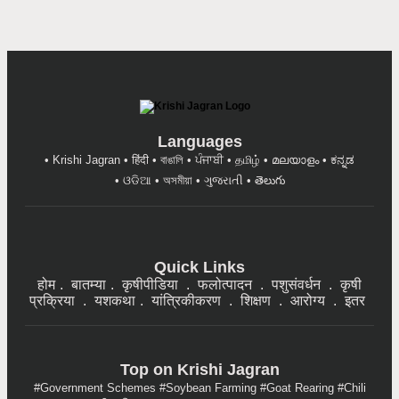
Languages
Krishi Jagran
हिंदी
বাঙালি
ਪੰਜਾਬੀ
தமிழ்
മലയാളം
ಕನ್ನಡ
ଓଡିଆ
অসমীয়া
ગુજરાતી
తెలుగు
Quick Links
होम
बातम्या
कृषीपीडिया
फलोत्पादन
पशुसंवर्धन
कृषी
प्रक्रिया
यशकथा
यांत्रिकीकरण
शिक्षण
आरोग्य
इतर
Top on Krishi Jagran
Government Schemes
Soybean Farming
Goat Rearing
Chili