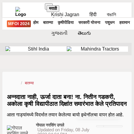
मराठी
Krishi Jagran
हिंदी
বাঙালি
ਪੰਜਾਬੀ
தமிழ்
മലയാളം
होम
बातम्या
कृषीपीडिया
सरकारी योजना
पशुधन
हवामान
MFOI 2024
ಕನ್ನಡ
ଓଡିଆ
অসমীয়া
ગુજરાતી
తెలుగు
बातम्या
अन्नदाता नाही, ऊर्जा दाता बना! ना. नितीन गडकरी,
अकोला कृषी विद्यापीठात दिक्षांत समारंभात केले प्रतिपादन
आता गाड्यांमध्ये विदर्भात तयार केलेल्या बायो इथेनॉलचा वापर होत आहे.
गोपाल नरसिंग उगले
Updated on Friday, 08 July