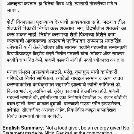
आत्महत्या करतात, हा चिंतेचा विषय आहे. त्यासाठी नोकरीच्या मागे न
लागता,
शेती विकासाला प्राध्यान्य देण्याची आवश्यकता आहे. जळगावातील
शेतकरी पिकाची निर्यात करू शकतात. मग, विदर्भातील शेतकरी का
करू शकत नाही. निर्यात करणाऱ्या शेती पिकाच्या दिशेने काम
करण्याची आवश्यकता असल्याचे प्रतिपादन राज्यपाल भगतसिंह
कोश्यारी यानी केले.
'डॉक्टर ऑफ सायन्स' पदवीने गडकरींचा सन्मान
कृषी
विद्यापीठाकडून केंद्रीय मंत्री नितीन गडकरी यांना 'डॉक्टर ऑफ सायन्स'
पदवीने सन्मानित केले. यावेळी गडकरी यांनी ही पदवी स्वीकारत असताना
मनात संभ्रम असल्याचे म्हटले, परंतु, कुलगुरू यानी कार्यकारी
परिषदेचा निर्णय सांगितला. त्यावेळी याबद्दल सन्मान व ऋण व्यक्त
करण्याकरिता कार्यक्रमात सहभागी झाल्याचे त्यांनी सांगितले.
डॉ.
विलास भाले, कुलसचिव डॉ. सुरेंद्र काळबांडे हे उपस्थित होते. यावेळी
गडकरी म्हणाले की, इथेनॉलच्या एका निर्णयाने देशातील २० हजार कोटीची
बचत झाली. येत्या काळात दुचाकी, चारचाकी गाड्या ग्रीन हायड्रोजन,
इथेनॉल, सीएनजीवर असणार आहेत, विदर्भातील कापूस बांग्लादेशात
निर्यात करण्याची योजना बनविली.
English Summary:
Not a food giver, be an energy giver! No.
Statement made by Nitin Gadkari at the convocation