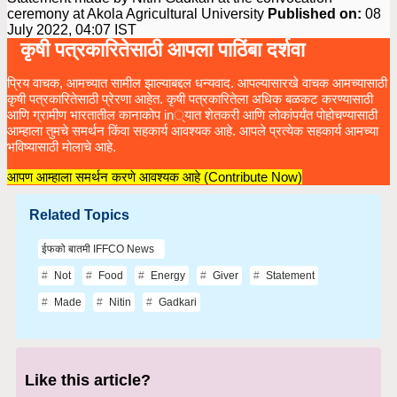
ceremony at Akola Agricultural University
Published on:
08
July 2022, 04:07 IST
कृषी पत्रकारितेसाठी आपला पाठिंबा दर्शवा
प्रिय वाचक, आमच्यात सामील झाल्याबद्दल धन्यवाद. आपल्यासारखे वाचक आमच्यासाठी
कृषी पत्रकारितेसाठी प्रेरणा आहेत. कृषी पत्रकारितेला अधिक बळकट करण्यासाठी
आणि ग्रामीण भारतातील कानाकोप in्यात शेतकरी आणि लोकांपर्यंत पोहोचण्यासाठी
आम्हाला तुमचे समर्थन किंवा सहकार्य आवश्यक आहे. आपले प्रत्येक सहकार्य आमच्या
भविष्यासाठी मोलाचे आहे.
आपण आम्हाला समर्थन करणे आवश्यक आहे (Contribute Now)
Related Topics
ईफको बातमी IFFCO News
Not
Food
Energy
Giver
Statement
Made
Nitin
Gadkari
Like this article?