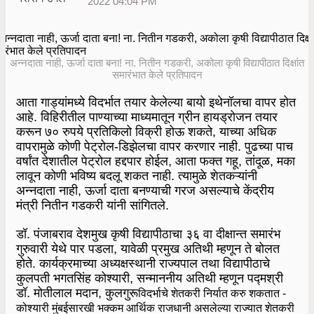
2022 04:04 PM
अन्नदाता नाही, ऊर्जा दाता बना! ना. नितीन गडकरी, अकोला कृषी विद्यापीठात दिक्षांत
समारंभात केले प्रतिपादन
आता गाड्यांमध्ये विदर्भात तयार केलेल्या बायो इथेनॉलचा वापर होत
आहे. विहिरीतील पाण्याच्या माध्यमातून ग्रीन हायड्रोजन तयार
करून ७० रुपये प्रतिकिलो विक्री होऊ शकते, याच्या अधिक
वापरामुळे कोणी पेट्रोल-डिझेलचा वापर करणार नाही. पुढच्या पाच
वर्षांत देशातील पेट्रोल हद्दपार होईल, आता फक्त गहू, तांदूळ, मका
लावून कोणी भविष्य बदलू शकत नाही. त्यामुळे शेतकऱ्यांनी
अन्नदाता नाही, ऊर्जा दाता बनण्याची गरज असल्याचे केंद्रीय
मंत्री नितीन गडकरी यांनी सांगितले.
डॉ. पंजाबराव देशमुख कृषी विद्यापीठाचा ३६ वा दीक्षान्त समारंभ
गुरुवारी येथे पार पडला, यावेळी प्रमुख अतिथी म्हणून ते बोलत
होते. कार्यक्रमाच्या अध्यक्षस्थानी राज्यपाल तथा विद्यापीठाचे
कुलपती भगतसिंह कोश्यारी, सन्माननीय अतिथी म्हणून पद्मश्री
डॉ. मोतीलाल मदान, कुलगुरू
विदर्भाचे शेतकरी निर्यात करु शकतात -
कोश्यारी मुंबईसारखी भक्कम आर्थिक राजधानी असलेल्या राज्यात शेतकरी