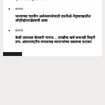
बातम्या
भारताच्या ग्रामीण अर्थव्यवस्थेसाठी एफपीओ-नेतृत्वाखालील
अ‍ॅग्रीव्होल्टाईक्सची आशा
बातम्या
केळी उत्पादक शेतकरी नाराज… लाखोंचा खर्च करूनही विक्री
ठप्प- आंतरराष्ट्रीय तणावासह व्यापाऱ्यांच्या दबावाचा फटका!
More News