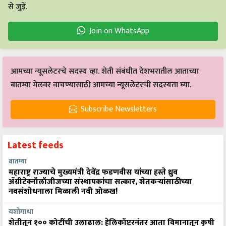
से जुड़ें.
Join on WhatsApp
आमच्या न्यूसलेटरचे सदस्य व्हा. शेती संबंधीत देशभरातील आताच्या
बातम्या मेलवर वाचण्यासाठी आमच्या न्यूसलेटरची सदस्यता घ्या.
Subscribe Newsletters
Latest feeds
बातम्या
महाराष्ट्र राज्याचे मुख्यमंत्री देवेंद्र फडणवीस यांच्या हस्ते ध्रुव
ॲग्रीटेक्नॉलॉजीजच्या संस्थापकांचा सत्कार, शेतकऱ्यांसाठीच्या
नवसंशोधनाला मिळाली नवी ओळख!
यशोगाथा
शेतीतून १०० कोटींची उलाढाल: हेलिकॉप्टरनंतर आता विमानातून कृषी