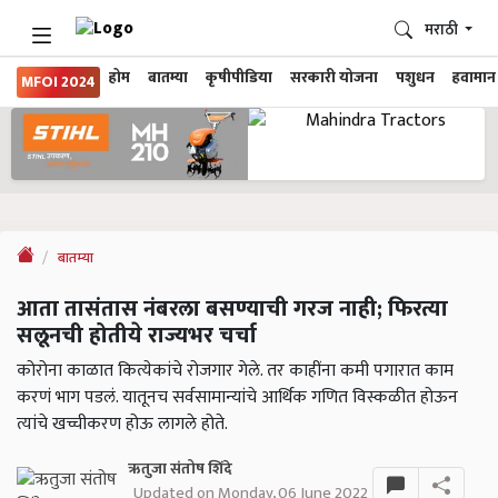
मराठी
होम
बातम्या
कृषीपीडिया
सरकारी योजना
पशुधन
हवामान
MFOI 2024
बातम्या
आता तासंतास नंबरला बसण्याची गरज नाही; फिरत्या
सलूनची होतीये राज्यभर चर्चा
कोरोना काळात कित्येकांचे रोजगार गेले. तर काहींना कमी पगारात काम
करणं भाग पडलं. यातूनच सर्वसामान्यांचे आर्थिक गणित विस्कळीत होऊन
त्यांचे खच्चीकरण होऊ लागले होते.
ऋतुजा संतोष शिंदे
Updated on Monday, 06 June 2022