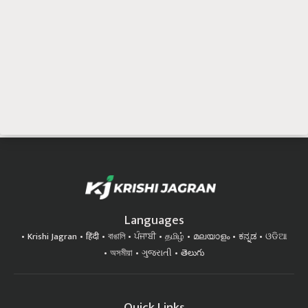
Languages
Krishi Jagran
हिंदी
বাঙালি
ਪੰਜਾਬੀ
தமிழ்
മലയാളം
ಕನ್ನಡ
ଓଡିଆ
অসমীয়া
ગુજરાતી
తెలుగు
Quick Links