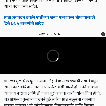
त्यांचं म्हणणं आहे. विश्वनाथ वाघमारे यांचे वडीलदेखील या कामात
त्यांना मदत करत आहेत.
आता अवघडच झालं! म्हशीच्या खऱ्या मालकाला शोधण्यासाठी
दिले DNA चाचणीचे आदेश
ADVERTISEMENT
आपल्या मुलाचे खचून न जाता जिद्दीने काम करण्याची तयारी बघून
त्यांना फार अभिमान वाटतो. एक वेळ अशी आली होती की,कोणता
व्यवसाय करावा आणि तो कसा सुरु करावा याची त्यांना चिंता होती.
मात्र आपल्या मुलाच्या कल्पनेमुळे त्यांचा आज सलूनचा व्यवसाय
चांगला चालला आहे. चांगले ग्राहक मिळाल्यामुळे आणि फिरत्या