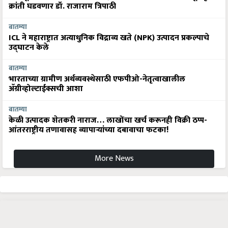
क्रांती घडवणार डॉ. राजाराम त्रिपाठी
बातम्या
ICL ने महाराष्ट्रात अत्याधुनिक विद्राव्य खते (NPK) उत्पादन प्रकल्पाचे
उद्घाटन केले
बातम्या
भारताच्या ग्रामीण अर्थव्यवस्थेसाठी एफपीओ-नेतृत्वाखालील
अ‍ॅग्रीव्होल्टाईक्सची आशा
बातम्या
केळी उत्पादक शेतकरी नाराज… लाखोंचा खर्च करूनही विक्री ठप्प-
आंतरराष्ट्रीय तणावासह व्यापाऱ्यांच्या दबावाचा फटका!
More News