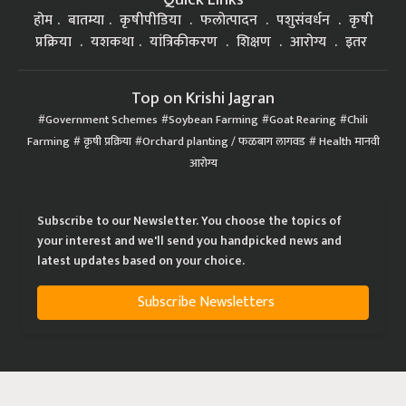
होम
बातम्या
कृषीपीडिया
फलोत्पादन
पशुसंवर्धन
कृषी
प्रक्रिया
यशकथा
यांत्रिकीकरण
शिक्षण
आरोग्य
इतर
Top on Krishi Jagran
Government Schemes
Soybean Farming
Goat Rearing
Chili
Farming
कृषी प्रक्रिया
Orchard planting / फळबाग लागवड
Health मानवी
आरोग्य
Subscribe to our Newsletter. You choose the topics of
your interest and we'll send you handpicked news and
latest updates based on your choice.
Subscribe Newsletters