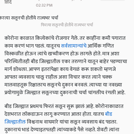
02:32 PM
फिरत्या सलूनची होतीये राज्यभर चर्चा
कोरोना काळात कित्येकांचे रोजगार गेले. तर काहींना कमी पगारात
काम करणं भाग पडलं. यातूनच
सर्वसामान्यांचे
आर्थिक गणित
विस्कळीत होऊन त्यांचे खच्चीकरण होऊ लागले होते. मात्र अशा
परिस्थितीतही बीड जिल्ह्यातील एका तरुणाने यातून बाहेर पडण्याचा
मार्ग शोधला. आपण इतरांपेक्षा काय वेगळं करू शकतो म्हणजे
आपला व्यवसाय चालू राहील असा विचार करत त्याने चक्क
मालवाहतूक रिक्षालाच सलूनचे दुकान बनवलं. त्याच्या या नवख्या
प्रयोगामुळे जिल्ह्यात सलूनच्या दुकानाची चर्चा चांगलीच रंगली आहे.
बीड जिल्ह्यात प्रथमच फिरतं सलून सुरू झालं आहे. कोरोनाकाळात
देशभरात लॉकडाऊन लागू करण्यात आला होता. यातच
बीड
जिल्ह्यातील
विश्वनाथ वाघमारे यांचा सलून व्यवसाय बंद पडला.
दुकानाचं भाडं देण्याइतपतही त्यांच्याकडे पैसे नव्हते. शेवटी त्यांना