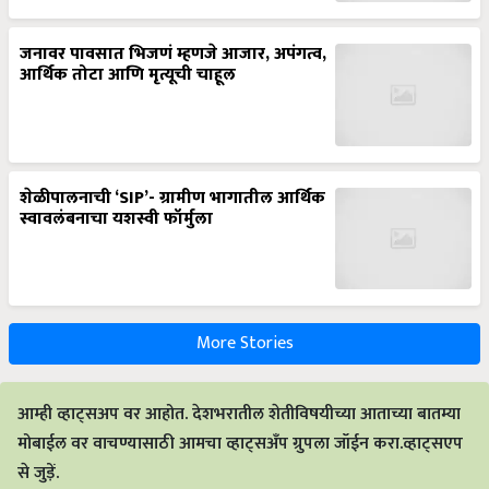
जनावर पावसात भिजणं म्हणजे आजार, अपंगत्व,
आर्थिक तोटा आणि मृत्यूची चाहूल
शेळीपालनाची ‘SIP’- ग्रामीण भागातील आर्थिक
स्वावलंबनाचा यशस्वी फॉर्मुला
More Stories
आम्ही व्हाट्सअप वर आहोत. देशभरातील शेतीविषयीच्या आताच्या बातम्या
मोबाईल वर वाचण्यासाठी आमचा व्हाट्सअँप ग्रुपला जॉईन करा.व्हाट्सएप
से जुड़ें.