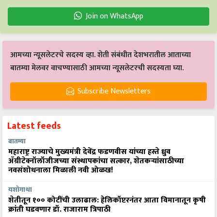
Join on WhatsApp
आमच्या न्यूसलेटरचे सदस्य व्हा. शेती संबंधीत देशभरातील आताच्या
बातम्या मेलवर वाचण्यासाठी आमच्या न्यूसलेटरची सदस्यता घ्या.
Subscribe Newsletters
Latest feeds
बातम्या
महाराष्ट्र राज्याचे मुख्यमंत्री देवेंद्र फडणवीस यांच्या हस्ते ध्रुव
ॲग्रीटेक्नॉलॉजीजच्या संस्थापकांचा सत्कार, शेतकऱ्यांसाठीच्या
नवसंशोधनाला मिळाली नवी ओळख!
यशोगाथा
शेतीतून १०० कोटींची उलाढाल: हेलिकॉप्टरनंतर आता विमानातून कृषी
क्रांती घडवणार डॉ. राजाराम त्रिपाठी