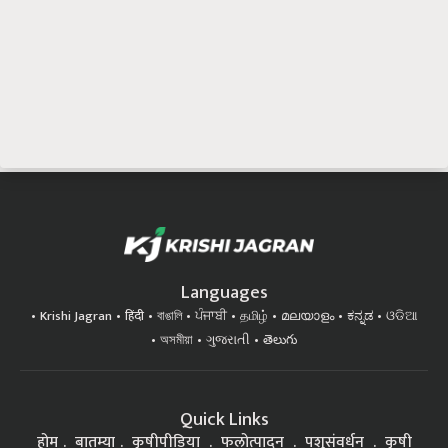
Languages
Krishi Jagran
हिंदी
বাঙালি
ਪੰਜਾਬੀ
தமிழ்
മലയാളം
ಕನ್ನಡ
ଓଡିଆ
অসমীয়া
ગુજરાતી
తెలుగు
Quick Links
होम
बातम्या
कृषीपीडिया
फलोत्पादन
पशुसंवर्धन
कृषी