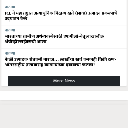
बातम्या
ICL ने महाराष्ट्रात अत्याधुनिक विद्राव्य खते (NPK) उत्पादन प्रकल्पाचे
उद्घाटन केले
बातम्या
भारताच्या ग्रामीण अर्थव्यवस्थेसाठी एफपीओ-नेतृत्वाखालील
अ‍ॅग्रीव्होल्टाईक्सची आशा
बातम्या
केळी उत्पादक शेतकरी नाराज… लाखोंचा खर्च करूनही विक्री ठप्प-
आंतरराष्ट्रीय तणावासह व्यापाऱ्यांच्या दबावाचा फटका!
More News