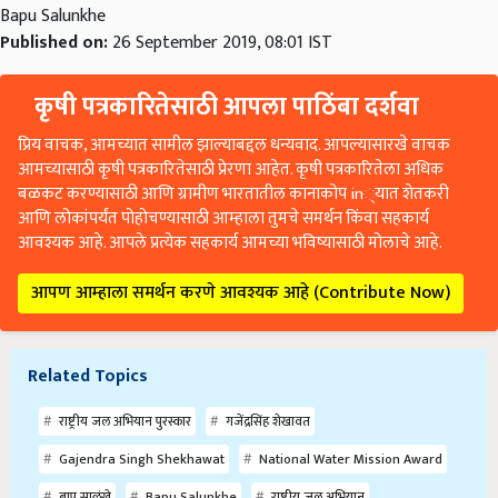
Bapu Salunkhe
Published on:
26 September 2019, 08:01 IST
कृषी पत्रकारितेसाठी आपला पाठिंबा दर्शवा
प्रिय वाचक, आमच्यात सामील झाल्याबद्दल धन्यवाद. आपल्यासारखे वाचक
आमच्यासाठी कृषी पत्रकारितेसाठी प्रेरणा आहेत. कृषी पत्रकारितेला अधिक
बळकट करण्यासाठी आणि ग्रामीण भारतातील कानाकोप in्यात शेतकरी
आणि लोकांपर्यंत पोहोचण्यासाठी आम्हाला तुमचे समर्थन किंवा सहकार्य
आवश्यक आहे. आपले प्रत्येक सहकार्य आमच्या भविष्यासाठी मोलाचे आहे.
आपण आम्हाला समर्थन करणे आवश्यक आहे (Contribute Now)
Related Topics
राष्ट्रीय जल अभियान पुरस्कार
गजेंद्रसिंह शेखावत
Gajendra Singh Shekhawat
National Water Mission Award
बापु साळुंखे
Bapu Salunkhe
राष्ट्रीय जल अभियान