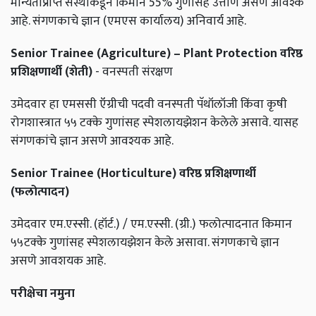
मान्यताप्राप्त संस्थांकडून किमान 55% गुणांसह उत्तीर्ण असणे आवश्क
आहे. संगणकाचे ज्ञान (एमएस कार्यालय) अनिवार्य आहे.
Senior Trainee (Agriculture) – Plant Protection वरिष्ठ
प्रशिक्षणार्थी (शेती)
- वनस्पती संरक्षण
उमेदवार हा एमससी ऍग्रीची पदवी वनस्पती पॅथॉलॉजी किंवा कृषी
रोगशास्त्रात ५५ टक्के गुणांसह स्पेशलायझेशन केलेले असावे. यासह
संगणकांचे ज्ञान असणे आवश्यक आहे.
Senior Trainee (Horticulture) वरिष्ठ प्रशिक्षणार्थी
(फलोत्पादन)
उमेदवार एम.एस्सी. (हॉर्ट.) / एम.एस्सी. (ग्री.) फलोत्पादनात किमान
५५टक्के गुणांसह स्पेशलायझेशन केले असावा. संगणकाचे ज्ञान
असणे आवशयक आहे.
परीक्षेचा नमुना