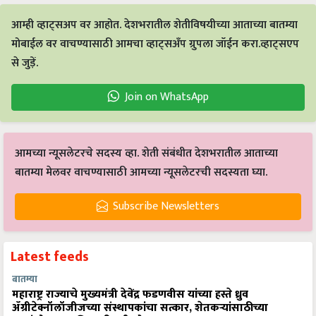
आम्ही व्हाट्सअप वर आहोत. देशभरातील शेतीविषयीच्या आताच्या बातम्या
मोबाईल वर वाचण्यासाठी आमचा व्हाट्सअँप ग्रुपला जॉईन करा.व्हाट्सएप
से जुड़ें.
Join on WhatsApp
आमच्या न्यूसलेटरचे सदस्य व्हा. शेती संबंधीत देशभरातील आताच्या
बातम्या मेलवर वाचण्यासाठी आमच्या न्यूसलेटरची सदस्यता घ्या.
Subscribe Newsletters
Latest feeds
बातम्या
महाराष्ट्र राज्याचे मुख्यमंत्री देवेंद्र फडणवीस यांच्या हस्ते ध्रुव
ॲग्रीटेक्नॉलॉजीजच्या संस्थापकांचा सत्कार, शेतकऱ्यांसाठीच्या