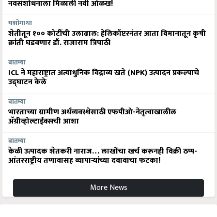
नवसंशोधनाला मिळाली नवी ओळख!
यशोगाथा
शेतीतून १०० कोटींची उलाढाल: हेलिकॉप्टरनंतर आता विमानातून कृषी
क्रांती घडवणार डॉ. राजाराम त्रिपाठी
बातम्या
ICL ने महाराष्ट्रात अत्याधुनिक विद्राव्य खते (NPK) उत्पादन प्रकल्पाचे
उद्घाटन केले
बातम्या
भारताच्या ग्रामीण अर्थव्यवस्थेसाठी एफपीओ-नेतृत्वाखालील
अ‍ॅग्रीव्होल्टाईक्सची आशा
बातम्या
केळी उत्पादक शेतकरी नाराज… लाखोंचा खर्च करूनही विक्री ठप्प-
आंतरराष्ट्रीय तणावासह व्यापाऱ्यांच्या दबावाचा फटका!
More News