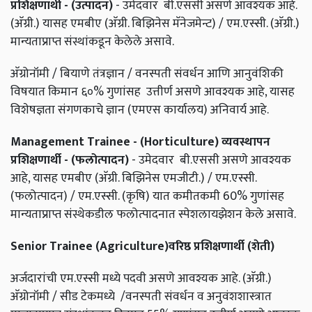
प्रशिक्षणार्थी - (उत्पादन)
- उमेदवार बी.एससी असणे आवश्यक आहे.
(अ‍ॅग्री.) यासह एमबीए (अ‍ॅग्री. बिझिनेस मॅनेजमेन्ट) / एम.एस्सी. (अ‍ॅग्री.)
मान्यताप्राप्त संस्थांकडून केलेले असावे.
अ‍ॅग्रोनॉमी / बियाणे तंत्रज्ञान / वनस्पती संवर्धन आणि आनुवंशिकी
विषयात किमान ६०% गुणांसह उत्तीर्ण असणे आवश्यक आहे, यासह
विशेषज्ञता संगणकाचे ज्ञान (एमएस कार्यालय) अनिवार्य आहे.
Management Trainee - (Horticulture) व्यवस्थापन
प्रशिक्षणार्थी - (फलोत्पादन)
- उमेदवार बी.एससी असणे आवश्यक
आहे, यासह एमबीए (अ‍ॅग्री. बिझिनेस एमजीटी.) / एम.एस्सी.
(फलोत्पादन) / एम.एस्सी. (कृषि) यात कमीतकमी 60% गुणांसह
मान्यताप्राप्त संस्थेकडील फलोत्पादनात स्पेशलायझेशन केले असावे.
Senior Trainee (Agriculture)वरिष्ठ प्रशिक्षणार्थी (शेती)
अर्जदारांची एम.एस्सी मध्ये पदवी असणे आवश्यक आहे. (अ‍ॅग्री.)
अ‍ॅग्रोनॉमी / सीड टेकमध्ये /वनस्पती संवर्धन व अनुवंशशास्त्रात