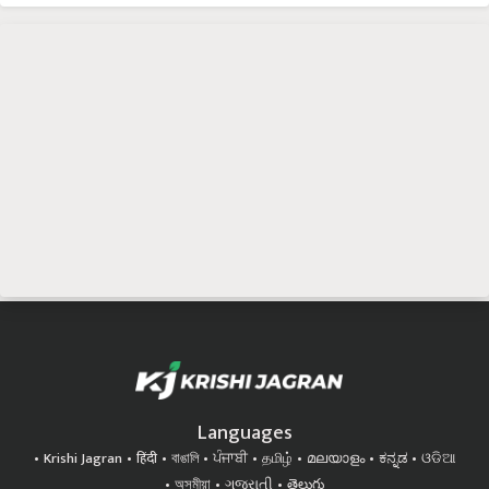
Languages
Krishi Jagran
हिंदी
বাঙালি
ਪੰਜਾਬੀ
தமிழ்
മലയാളം
ಕನ್ನಡ
ଓଡିଆ
অসমীয়া
ગુજરાતી
తెలుగు