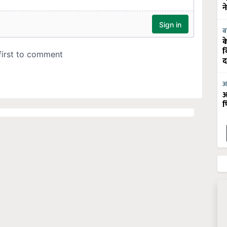
न
ब
क
व
द
आ
आ
फ