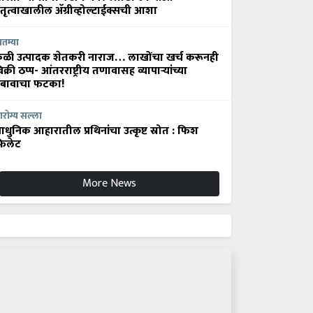
ेतृत्वाखालील अ‍ॅग्रीव्होल्टाईक्सची आशा
ातम्या
ेळी उत्पादक शेतकरी नाराज… लाखोंचा खर्च करूनही
िक्री ठप्प- आंतरराष्ट्रीय तणावासह व्यापाऱ्यांच्या
बावाचा फटका!
रोग्य सल्ला
धुनिक आहारातील प्रथिनांचा उत्कृष्ट स्रोत : फिश
िलेट
More News