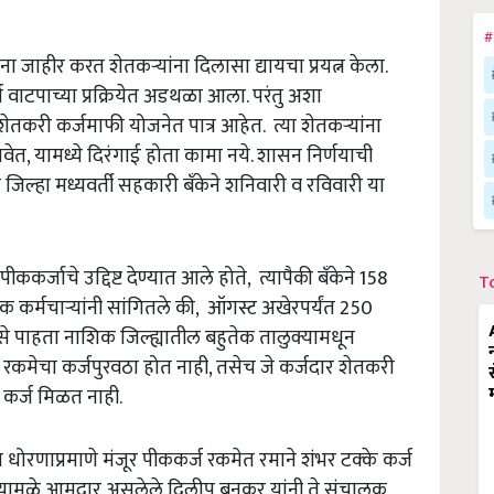
#
ा जाहीर करत शेतकऱ्यांना दिलासा द्यायचा प्रयत्न केला.
 वाटपाच्या प्रक्रियेत अडथळा आला. परंतु अशा
ेतकरी कर्जमाफी योजनेत पात्र आहेत. त्या शेतकऱ्यांना
ेत, यामध्ये दिरंगाई होता कामा नये. शासन निर्णयाची
्हा मध्यवर्ती सहकारी बँकेने शनिवारी व रविवारी या
कर्जाचे उद्दिष्ट देण्यात आले होते, त्यापैकी बँकेने 158
T
ँक कर्मचाऱ्यांनी सांगितले की, ऑगस्ट अखेरपर्यंत 250
े पाहता नाशिक जिल्ह्यातील बहुतेक तालुक्यामधून
ित रकमेचा कर्जपुरवठा होत नाही, तसेच जे कर्जदार शेतकरी
 कर्ज मिळत नाही.
या धोरणाप्रमाणे मंजूर पीककर्ज रकमेत रमाने शंभर टक्के कर्ज
त्यामुळे आमदार असलेले दिलीप बनकर यांनी ते संचालक