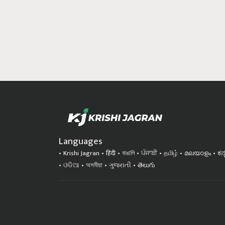
Languages
Krishi Jagran
हिंदी
বাঙালি
ਪੰਜਾਬੀ
தமிழ்
മലയാളം
ಕನ
ଓଡିଆ
অসমীয়া
ગુજરાતી
తెలుగు