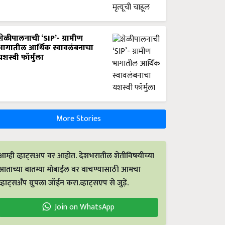
शेळीपालनाची ‘SIP’- ग्रामीण
भागातील आर्थिक स्वावलंबनाचा
यशस्वी फॉर्मुला
More Stories
आम्ही व्हाट्सअप वर आहोत. देशभरातील शेतीविषयीच्या
आताच्या बातम्या मोबाईल वर वाचण्यासाठी आमचा
व्हाट्सअँप ग्रुपला जॉईन करा.व्हाट्सएप से जुड़ें.
Join on WhatsApp