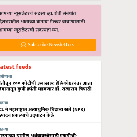
आमच्या न्यूसलेटरचे सदस्य व्हा. शेती संबंधीत
देशभरातील आताच्या बातम्या मेलवर वाचण्यासाठी
आमच्या न्यूसलेटरची सदस्यता घ्या.
Subscribe Newsletters
Latest feeds
शोगाथा
ेतीतून १०० कोटींची उलाढाल: हेलिकॉप्टरनंतर आता
िमानातून कृषी क्रांती घडवणार डॉ. राजाराम त्रिपाठी
ातम्या
CL ने महाराष्ट्रात अत्याधुनिक विद्राव्य खते (NPK)
त्पादन प्रकल्पाचे उद्घाटन केले
ातम्या
ारताच्या ग्रामीण अर्थव्यवस्थेसाठी एफपीओ-