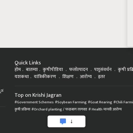
Quick Links
होम
बातम्या
कृषीपीडिया
फलोत्पादन
पशुसंवर्धन
कृषी प्रक
यशकथा
यांत्रिकीकरण
शिक्षण
आरोग्य
इतर
್ನಡ
Top on Krishi Jagran
Government Schemes
Soybean Farming
Goat Rearing
Chili Farm
कृषी प्रक्रिया
Orchard planting / फळबाग लागवड
Health मानवी आरोग्य