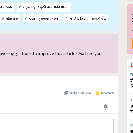
्य सरकार
महात्मा फुले कृषी कर्जमाफी योजना
पीक कर्ज
state government
नासिक जिल्हा मध्यवर्ती बँक
d have suggestions to improve this article?
Mail
me your
य
श
व
ब
I
उ
ब
भ