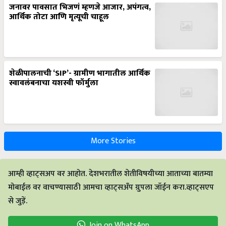
जनावर पावसात भिजणं म्हणजे आजार, अपंगत्व,
आर्थिक तोटा आणि मृत्यूची चाहूल
शेळीपालनाची ‘SIP’- ग्रामीण भागातील आर्थिक
स्वावलंबनाचा यशस्वी फॉर्मुला
More Stories
आम्ही व्हाट्सअप वर आहोत. देशभरातील शेतीविषयीच्या आताच्या बातम्या
मोबाईल वर वाचण्यासाठी आमचा व्हाट्सअँप ग्रुपला जॉईन करा.व्हाट्सएप
से जुड़ें.
Join on WhatsApp