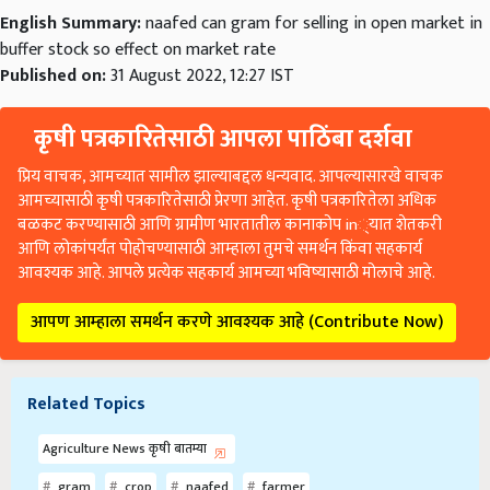
English Summary:
naafed can gram for selling in open market in
buffer stock so effect on market rate
Published on:
31 August 2022, 12:27 IST
कृषी पत्रकारितेसाठी आपला पाठिंबा दर्शवा
प्रिय वाचक, आमच्यात सामील झाल्याबद्दल धन्यवाद. आपल्यासारखे वाचक
आमच्यासाठी कृषी पत्रकारितेसाठी प्रेरणा आहेत. कृषी पत्रकारितेला अधिक
बळकट करण्यासाठी आणि ग्रामीण भारतातील कानाकोप in्यात शेतकरी
आणि लोकांपर्यंत पोहोचण्यासाठी आम्हाला तुमचे समर्थन किंवा सहकार्य
आवश्यक आहे. आपले प्रत्येक सहकार्य आमच्या भविष्यासाठी मोलाचे आहे.
आपण आम्हाला समर्थन करणे आवश्यक आहे (Contribute Now)
Related Topics
Agriculture News कृषी बातम्या
gram
crop
naafed
farmer