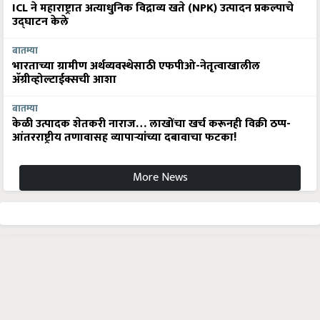
ICL ने महाराष्ट्रात अत्याधुनिक विद्राव्य खते (NPK) उत्पादन प्रकल्पाचे
उद्घाटन केले
बातम्या
भारताच्या ग्रामीण अर्थव्यवस्थेसाठी एफपीओ-नेतृत्वाखालील
अ‍ॅग्रीव्होल्टाईक्सची आशा
बातम्या
केळी उत्पादक शेतकरी नाराज… लाखोंचा खर्च करूनही विक्री ठप्प-
आंतरराष्ट्रीय तणावासह व्यापाऱ्यांच्या दबावाचा फटका!
More News