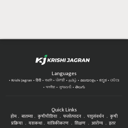
Languages
Krishi Jagran
हिंदी
বাঙালি
ਪੰਜਾਬੀ
தமிழ்
മലയാളം
ಕನ್ನಡ
ଓଡିଆ
অসমীয়া
ગુજરાતી
తెలుగు
Quick Links
होम
बातम्या
कृषीपीडिया
फलोत्पादन
पशुसंवर्धन
कृषी
प्रक्रिया
यशकथा
यांत्रिकीकरण
शिक्षण
आरोग्य
इतर