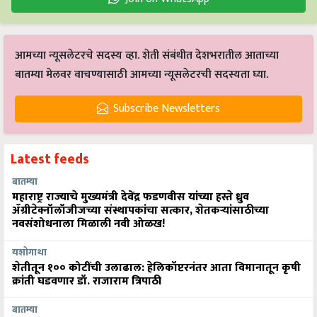
आमच्या न्यूसलेटरचे सदस्य व्हा. शेती संबंधीत देशभरातील आताच्या
बातम्या मेलवर वाचण्यासाठी आमच्या न्यूसलेटरची सदस्यता घ्या.
Subscribe Newsletters
Latest feeds
बातम्या
महाराष्ट्र राज्याचे मुख्यमंत्री देवेंद्र फडणवीस यांच्या हस्ते ध्रुव
ॲग्रीटेक्नॉलॉजीजच्या संस्थापकांचा सत्कार, शेतकऱ्यांसाठीच्या
नवसंशोधनाला मिळाली नवी ओळख!
यशोगाथा
शेतीतून १०० कोटींची उलाढाल: हेलिकॉप्टरनंतर आता विमानातून कृषी
क्रांती घडवणार डॉ. राजाराम त्रिपाठी
बातम्या