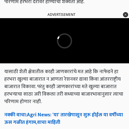
परिणाम हरभरा दरावर होण्याची शक्यता आहे.
ADVERTISEMENT
यासाठी शेती क्षेत्रातील काही जाणकारांचे मत आहे कि नाफेडने हा
हरभरा खुल्या बाजारात न आणता रेशनवर द्यावा किंवा आंतरराष्ट्रीय
बाजारात विकावा. परंतु काही जाणकारांच्या मते खुल्या बाजारात
हरभऱ्याचा साठा जरी विकला तरी सध्याच्या बाजारभावानुसार त्याचा
परिणाम होणार नाही.
नक्की
वाचा
:Agri News: '
या
'
तारखेपासून
सुरू
होईल
या
वर्षीच्या
ऊस
गळीत
हंगाम
,
वाचा
माहिती