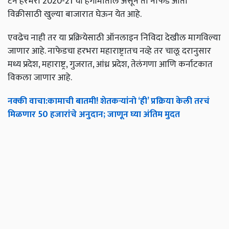
टन हरभरा 2020-21 चा हंगामातील असून तो नाफेड आता
विक्रीसाठी खुल्या बाजारात घेऊन येत आहे.
एवढेच नाही तर या प्रक्रियेसाठी ऑनलाइन निविदा देखील मागविल्या
जाणार आहे. नाफेडचा हरभरा महाराष्ट्रातच नव्हे तर चालू दरानुसार
मध्य प्रदेश, महाराष्ट्र, गुजरात, आंध्र प्रदेश, तेलंगणा आणि कर्नाटकात
विकला जाणार आहे.
नक्की
वाचा
:
कामाची
बातमी
!
शेतकऱ्यांनो
‘
ही
’
प्रक्रिया
केली
तरचं
मिळणार
50
हजारांचे
अनुदान
;
जाणून
घ्या
अंतिम
मुदत