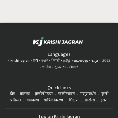
Languages
Krishi Jagran
हिंदी
বাঙালি
ਪੰਜਾਬੀ
தமிழ்
മലയാളം
ಕನ್ನಡ
ଓଡିଆ
অসমীয়া
ગુજરાતી
తెలుగు
Quick Links
होम
बातम्या
कृषीपीडिया
फलोत्पादन
पशुसंवर्धन
कृषी
प्रक्रिया
यशकथा
यांत्रिकीकरण
शिक्षण
आरोग्य
इतर
Top on Krishi Jagran