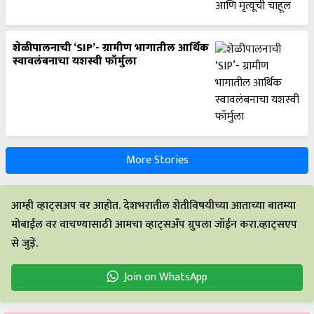
शेळीपालनाची ‘SIP’- ग्रामीण भागातील आर्थिक
स्वावलंबनाचा यशस्वी फॉर्मुला
More Stories
आम्ही व्हाट्सअप वर आहोत. देशभरातील शेतीविषयीच्या आताच्या बातम्या
मोबाईल वर वाचण्यासाठी आमचा व्हाट्सअँप ग्रुपला जॉईन करा.व्हाट्सएप
से जुड़ें.
Join on WhatsApp