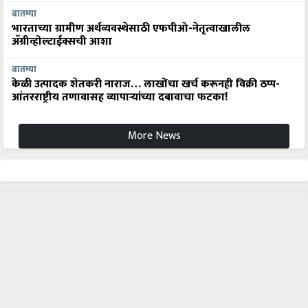
बातम्या
भारताच्या ग्रामीण अर्थव्यवस्थेसाठी एफपीओ-नेतृत्वाखालील
अ‍ॅग्रीव्होल्टाईक्सची आशा
बातम्या
केळी उत्पादक शेतकरी नाराज… लाखोंचा खर्च करूनही विक्री ठप्प-
आंतरराष्ट्रीय तणावासह व्यापाऱ्यांच्या दबावाचा फटका!
More News