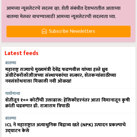
आमच्या न्यूसलेटरचे सदस्य व्हा. शेती संबंधीत देशभरातील आताच्या
बातम्या मेलवर वाचण्यासाठी आमच्या न्यूसलेटरची सदस्यता घ्या.
Subscribe Newsletters
Latest feeds
बातम्या
महाराष्ट्र राज्याचे मुख्यमंत्री देवेंद्र फडणवीस यांच्या हस्ते ध्रुव
ॲग्रीटेक्नॉलॉजीजच्या संस्थापकांचा सत्कार, शेतकऱ्यांसाठीच्या
नवसंशोधनाला मिळाली नवी ओळख!
यशोगाथा
शेतीतून १०० कोटींची उलाढाल: हेलिकॉप्टरनंतर आता विमानातून कृषी
क्रांती घडवणार डॉ. राजाराम त्रिपाठी
बातम्या
ICL ने महाराष्ट्रात अत्याधुनिक विद्राव्य खते (NPK) उत्पादन प्रकल्पाचे
उद्घाटन केले