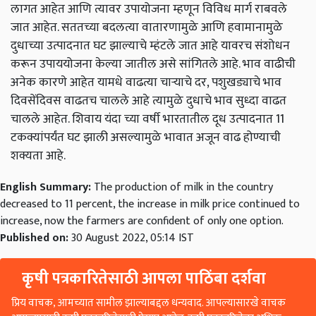
लागत आहेत आणि त्यावर उपायोजना म्हणून विविध मार्ग राबवले
जात आहेत. सततच्या बदलत्या वातारणामुळे आणि हवामानामुळे
दुधाच्या उत्पादनात घट झाल्याचे म्हंटले जात आहे यावरच संशोधन
करून उपाययोजना केल्या जातील असे सांगितले आहे. भाव वाढीची
अनेक कारणे आहेत यामधे वाढत्या चाऱ्याचे दर, पशुखड्याचे भाव
दिवसेंदिवस वाढतच चालले आहे त्यामुळे दुधाचे भाव सुध्दा वाढत
चालले आहेत. शिवाय यंदा च्या वर्षी भारतातील दूध उत्पादनात 11
टकक्यांपर्यंत घट झाली असल्यामुळे भावात अजून वाढ होण्याची
शक्यता आहे.
English Summary:
The production of milk in the country
decreased to 11 percent, the increase in milk price continued to
increase, now the farmers are confident of only one option.
Published on:
30 August 2022, 05:14 IST
कृषी पत्रकारितेसाठी आपला पाठिंबा दर्शवा
प्रिय वाचक, आमच्यात सामील झाल्याबद्दल धन्यवाद. आपल्यासारखे वाचक