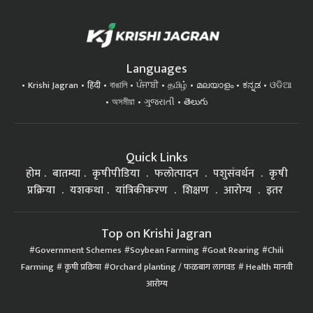
Languages
Krishi Jagran
हिंदी
বাঙালি
ਪੰਜਾਬੀ
தமிழ்
മലയാളം
ಕನ್ನಡ
ଓଡିଆ
অসমীয়া
ગુજરાતી
తెలుగు
Quick Links
होम
बातम्या
कृषीपीडिया
फलोत्पादन
पशुसंवर्धन
कृषी
प्रक्रिया
यशकथा
यांत्रिकीकरण
शिक्षण
आरोग्य
इतर
Top on Krishi Jagran
Government Schemes
Soybean Farming
Goat Rearing
Chili
Farming
कृषी प्रक्रिया
Orchard planting / फळबाग लागवड
Health मानवी
आरोग्य