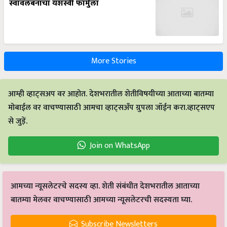
स्वावलंबनाचा यशस्वी फॉर्मुला
More Stories
आम्ही व्हाट्सअप वर आहोत. देशभरातील शेतीविषयीच्या आताच्या बातम्या
मोबाईल वर वाचण्यासाठी आमचा व्हाट्सअँप ग्रुपला जॉईन करा.व्हाट्सएप
से जुड़ें.
Join on WhatsApp
आमच्या न्यूसलेटरचे सदस्य व्हा. शेती संबंधीत देशभरातील आताच्या
बातम्या मेलवर वाचण्यासाठी आमच्या न्यूसलेटरची सदस्यता घ्या.
Subscribe Newsletters