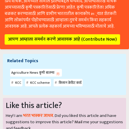
प्रिय वाचक, आमच्यात सामील झाल्याबद्दल धन्यवाद. आपल्यासारखे वाचक
आमच्यासाठी कृषी पत्रकारितेसाठी प्रेरणा आहेत. कृषी पत्रकारितेला अधिक
बळकट करण्यासाठी आणि ग्रामीण भारतातील कानाकोप in्यात शेतकरी
आणि लोकांपर्यंत पोहोचण्यासाठी आम्हाला तुमचे समर्थन किंवा सहकार्य
आवश्यक आहे. आपले प्रत्येक सहकार्य आमच्या भविष्यासाठी मोलाचे आहे.
आपण आम्हाला समर्थन करणे आवश्यक आहे (Contribute Now)
Related Topics
Agriculture News कृषी बातम्या
KCC
KCC scheme
किसान क्रेडिट कार्ड
Like this article?
Hey! I am
भरत भास्कर जाधव
. Did you liked this article and have
suggestions to improve this article?
Mail
me your suggestions
and feedback.