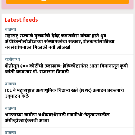
Latest feeds
बातम्या
महाराष्ट्र राज्याचे मुख्यमंत्री देवेंद्र फडणवीस यांच्या हस्ते ध्रुव
ॲग्रीटेक्नॉलॉजीजच्या संस्थापकांचा सत्कार, शेतकऱ्यांसाठीच्या
नवसंशोधनाला मिळाली नवी ओळख!
यशोगाथा
शेतीतून १०० कोटींची उलाढाल: हेलिकॉप्टरनंतर आता विमानातून कृषी
क्रांती घडवणार डॉ. राजाराम त्रिपाठी
बातम्या
ICL ने महाराष्ट्रात अत्याधुनिक विद्राव्य खते (NPK) उत्पादन प्रकल्पाचे
उद्घाटन केले
बातम्या
भारताच्या ग्रामीण अर्थव्यवस्थेसाठी एफपीओ-नेतृत्वाखालील
अ‍ॅग्रीव्होल्टाईक्सची आशा
बातम्या