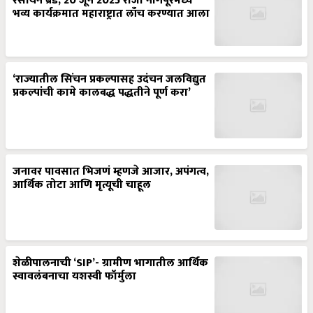
रसायन ब्रँड, 20 जून 2025 रोजी नागपूरमध्ये
भव्य कार्यक्रमात महाराष्ट्रात लाँच करण्यात आला
‘राज्यातील सिंचन प्रकल्पासह उदंचन जलविद्युत
प्रकल्पांची कामे कालबद्ध पद्धतीने पूर्ण करा’
जनावर पावसात भिजणं म्हणजे आजार, अपंगत्व,
आर्थिक तोटा आणि मृत्यूची चाहूल
शेळीपालनाची ‘SIP’- ग्रामीण भागातील आर्थिक
स्वावलंबनाचा यशस्वी फॉर्मुला