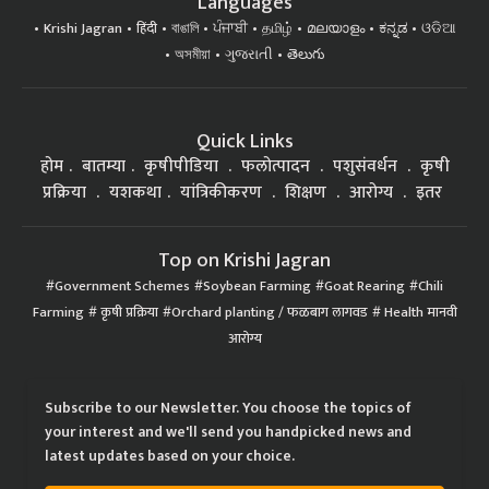
Languages
Krishi Jagran
हिंदी
বাঙালি
ਪੰਜਾਬੀ
தமிழ்
മലയാളം
ಕನ್ನಡ
ଓଡିଆ
অসমীয়া
ગુજરાતી
తెలుగు
Quick Links
होम
बातम्या
कृषीपीडिया
फलोत्पादन
पशुसंवर्धन
कृषी
प्रक्रिया
यशकथा
यांत्रिकीकरण
शिक्षण
आरोग्य
इतर
Top on Krishi Jagran
Government Schemes
Soybean Farming
Goat Rearing
Chili
Farming
कृषी प्रक्रिया
Orchard planting / फळबाग लागवड
Health मानवी
आरोग्य
Subscribe to our Newsletter. You choose the topics of
your interest and we'll send you handpicked news and
latest updates based on your choice.