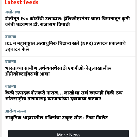
Latest feeds
यशोगाथा
शेतीतून १०० कोटींची उलाढाल: हेलिकॉप्टरनंतर आता विमानातून कृषी
क्रांती घडवणार डॉ. राजाराम त्रिपाठी
बातम्या
ICL ने महाराष्ट्रात अत्याधुनिक विद्राव्य खते (NPK) उत्पादन प्रकल्पाचे
उद्घाटन केले
बातम्या
भारताच्या ग्रामीण अर्थव्यवस्थेसाठी एफपीओ-नेतृत्वाखालील
अ‍ॅग्रीव्होल्टाईक्सची आशा
बातम्या
केळी उत्पादक शेतकरी नाराज… लाखोंचा खर्च करूनही विक्री ठप्प-
आंतरराष्ट्रीय तणावासह व्यापाऱ्यांच्या दबावाचा फटका!
आरोग्य सल्ला
आधुनिक आहारातील प्रथिनांचा उत्कृष्ट स्रोत : फिश फिलेट
More News