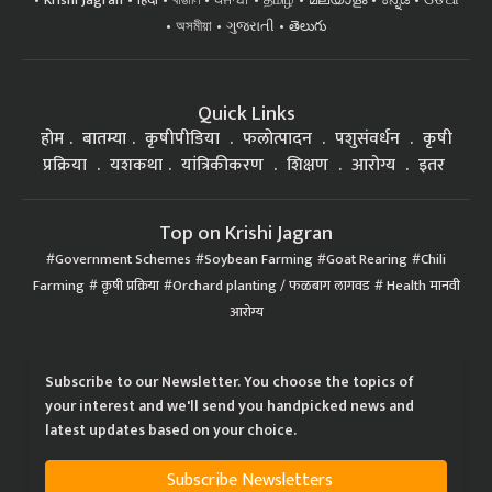
Krishi Jagran
हिंदी
বাঙালি
ਪੰਜਾਬੀ
தமிழ்
മലയാളം
ಕನ್ನಡ
ଓଡିଆ
অসমীয়া
ગુજરાતી
తెలుగు
Quick Links
होम
बातम्या
कृषीपीडिया
फलोत्पादन
पशुसंवर्धन
कृषी
प्रक्रिया
यशकथा
यांत्रिकीकरण
शिक्षण
आरोग्य
इतर
Top on Krishi Jagran
Government Schemes
Soybean Farming
Goat Rearing
Chili
Farming
कृषी प्रक्रिया
Orchard planting / फळबाग लागवड
Health मानवी
आरोग्य
Subscribe to our Newsletter. You choose the topics of
your interest and we'll send you handpicked news and
latest updates based on your choice.
Subscribe Newsletters