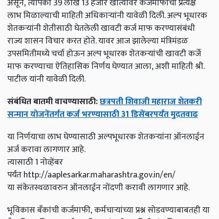
असून,
त्यापैकी 39 लाख 13 हजार खात्यांवर कर्जमाफीचा प्रत्यक्ष
लाभ मिळाल्याची माहिती अधिकाऱ्यांनी यावेळी दिली. अल्प भूधारक
शेतकऱ्यांनी शेतीसाठी घेतलेली खावटी कर्ज माफ करण्यासंबंधी
राज्य शासन विचार करत होते. यावर आज झालेल्या मंत्रिमंडळ
उपसमितीमध्ये चर्चा होऊन अल्प भूधारक शेतकऱ्यांची खावटी कर्जे
माफ करण्याचा ऐतिहासिक निर्णय घेण्यात आला
,
अशी माहिती श्री.
पाटील यांनी यावेळी दिली.
संबंधित बातमी वाचण्यासाठी:
छत्रपती शिवाजी महाराज शेतकरी
सन्मान योजनेंतर्गत कर्ज भरण्यासाठी 31 डिसेंबरपर्यंत मुदतवाढ
या निर्णयाचा लाभ घेण्यासाठी अल्पभूधारक शेतकऱ्यांना ऑनलाईन
अर्ज करावा लागणार आहे.
त्यासाठी 1 नोव्हेंबर
पर्यंत http://aaplesarkar.maharashtra.gov.in/en/
या
संकेतस्थळावरुन ऑनलाईन नोंदणी करावी लागणार आहे.
भूविकास बँकांची कर्जमाफी,
कर्मचाऱ्यांच्या प्रश्न सोडवण्याबाबतही या