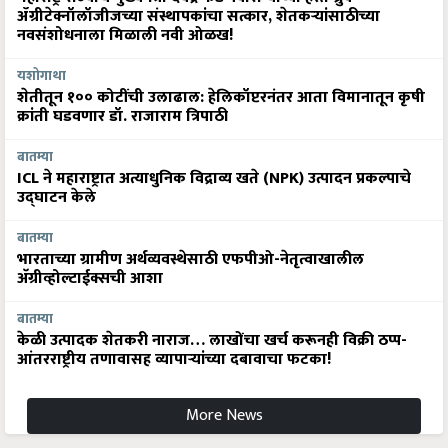
ॲग्रीटेक्नॉलॉजीजच्या संस्थापकांचा सत्कार, शेतकऱ्यांसाठीच्या
नवसंशोधनाला मिळाली नवी ओळख!
यशोगाथा
शेतीतून १०० कोटींची उलाढाल: हेलिकॉप्टरनंतर आता विमानातून कृषी
क्रांती घडवणार डॉ. राजाराम त्रिपाठी
बातम्या
ICL ने महाराष्ट्रात अत्याधुनिक विद्राव्य खते (NPK) उत्पादन प्रकल्पाचे
उद्घाटन केले
बातम्या
भारताच्या ग्रामीण अर्थव्यवस्थेसाठी एफपीओ-नेतृत्वाखालील
अ‍ॅग्रीव्होल्टाईक्सची आशा
बातम्या
केळी उत्पादक शेतकरी नाराज… लाखोंचा खर्च करूनही विक्री ठप्प-
आंतरराष्ट्रीय तणावासह व्यापाऱ्यांच्या दबावाचा फटका!
More News