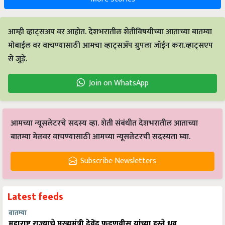
आम्ही व्हाट्सअप वर आहोत. देशभरातील शेतीविषयीच्या आताच्या बातम्या
मोबाईल वर वाचण्यासाठी आमचा व्हाट्सअँप ग्रुपला जॉईन करा.व्हाट्सएप
से जुड़ें.
Join on WhatsApp
आमच्या न्यूसलेटरचे सदस्य व्हा. शेती संबंधीत देशभरातील आताच्या
बातम्या मेलवर वाचण्यासाठी आमच्या न्यूसलेटरची सदस्यता घ्या.
Subscribe Newsletters
Latest feeds
बातम्या
महाराष्ट्र राज्याचे मुख्यमंत्री देवेंद्र फडणवीस यांच्या हस्ते ध्रुव