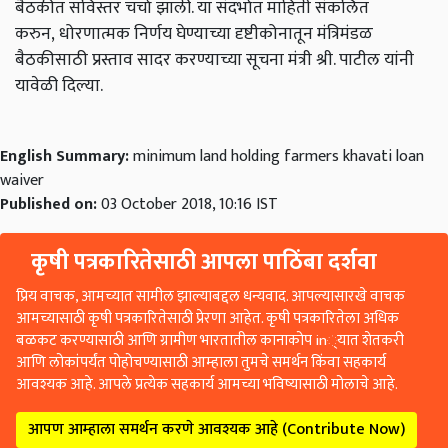
बैठकीत सविस्तर चर्चा झाली. या संदर्भात माहिती संकलित
करुन
,
धोरणात्मक निर्णय घेण्याच्या दृष्टीकोनातून मंत्रिमंडळ
बैठकीसाठी प्रस्ताव सादर करण्याच्या सूचना मंत्री श्री. पाटील यांनी
यावेळी दिल्या.
English Summary:
minimum land holding farmers khavati loan
waiver
Published on:
03 October 2018, 10:16 IST
कृषी पत्रकारितेसाठी आपला पाठिंबा दर्शवा
प्रिय वाचक, आमच्यात सामील झाल्याबद्दल धन्यवाद. आपल्यासारखे वाचक
आमच्यासाठी कृषी पत्रकारितेसाठी प्रेरणा आहेत. कृषी पत्रकारितेला अधिक
बळकट करण्यासाठी आणि ग्रामीण भारतातील कानाकोप in्यात शेतकरी
आणि लोकांपर्यंत पोहोचण्यासाठी आम्हाला तुमचे समर्थन किंवा सहकार्य
आवश्यक आहे. आपले प्रत्येक सहकार्य आमच्या भविष्यासाठी मोलाचे आहे.
आपण आम्हाला समर्थन करणे आवश्यक आहे (Contribute Now)