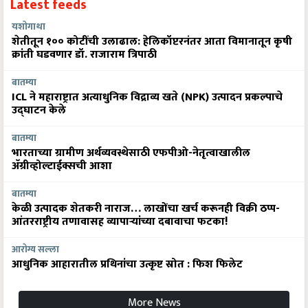
Latest feeds
यशोगाथा
शेतीतून १०० कोटींची उलाढाल: हेलिकॉप्टरनंतर आता विमानातून कृषी
क्रांती घडवणार डॉ. राजाराम त्रिपाठी
बातम्या
ICL ने महाराष्ट्रात अत्याधुनिक विद्राव्य खते (NPK) उत्पादन प्रकल्पाचे
उद्घाटन केले
बातम्या
भारताच्या ग्रामीण अर्थव्यवस्थेसाठी एफपीओ-नेतृत्वाखालील
अ‍ॅग्रीव्होल्टाईक्सची आशा
बातम्या
केळी उत्पादक शेतकरी नाराज… लाखोंचा खर्च करूनही विक्री ठप्प-
आंतरराष्ट्रीय तणावासह व्यापाऱ्यांच्या दबावाचा फटका!
आरोग्य सल्ला
आधुनिक आहारातील प्रथिनांचा उत्कृष्ट स्रोत : फिश फिलेट
More News