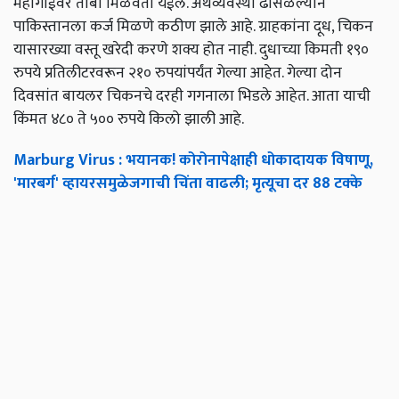
महागाईवर ताबा मिळवता येईल. अर्थव्यवस्था ढासळल्याने
पाकिस्तानला कर्ज मिळणे कठीण झाले आहे. ग्राहकांना दूध, चिकन
यासारख्या वस्तू खरेदी करणे शक्य होत नाही. दुधाच्या किमती १९०
रुपये प्रतिलीटरवरून २१० रुपयांपर्यंत गेल्या आहेत. गेल्या दोन
दिवसांत बायलर चिकनचे दरही गगनाला भिडले आहेत. आता याची
किंमत ४८० ते ५०० रुपये किलो झाली आहे.
Marburg Virus : भयानक! कोरोनापेक्षाही धोकादायक विषाणू,
'मारबर्ग' व्हायरसमुळेजगाची चिंता वाढली; मृत्यूचा दर 88 टक्के