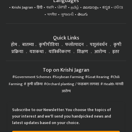
Languages
Krishi Jagran
हिंदी
বাঙালি
ਪੰਜਾਬੀ
தமிழ்
മലയാളം
ಕನ್ನಡ
ଓଡିଆ
অসমীয়া
ગુજરાતી
తెలుగు
Quick Links
होम
बातम्या
कृषीपीडिया
फलोत्पादन
पशुसंवर्धन
कृषी
प्रक्रिया
यशकथा
यांत्रिकीकरण
शिक्षण
आरोग्य
इतर
Top on Krishi Jagran
Government Schemes
Soybean Farming
Goat Rearing
Chili
Farming
कृषी प्रक्रिया
Orchard planting / फळबाग लागवड
Health मानवी
आरोग्य
Subscribe to our Newsletter. You choose the topics of
your interest and we'll send you handpicked news and
latest updates based on your choice.