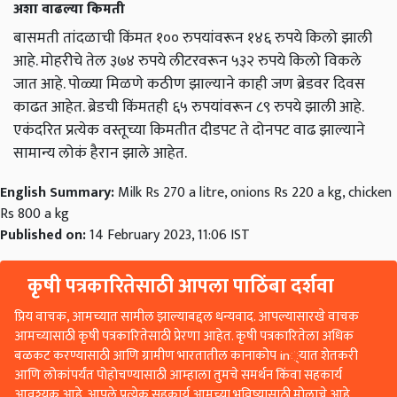
अशा वाढल्या किमती
बासमती तांदळाची किंमत १०० रुपयांवरून १४६ रुपये किलो झाली
आहे. मोहरीचे तेल ३७४ रुपये लीटरवरून ५३२ रुपये किलो विकले
जात आहे. पोळ्या मिळणे कठीण झाल्याने काही जण ब्रेडवर दिवस
काढत आहेत. ब्रेडची किंमतही ६५ रुपयांवरून ८९ रुपये झाली आहे.
एकंदरित प्रत्येक वस्तूच्या किमतीत दीडपट ते दोनपट वाढ झाल्याने
सामान्य लोकं हैरान झाले आहेत.
English Summary:
Milk Rs 270 a litre, onions Rs 220 a kg, chicken
Rs 800 a kg
Published on:
14 February 2023, 11:06 IST
कृषी पत्रकारितेसाठी आपला पाठिंबा दर्शवा
प्रिय वाचक, आमच्यात सामील झाल्याबद्दल धन्यवाद. आपल्यासारखे वाचक
आमच्यासाठी कृषी पत्रकारितेसाठी प्रेरणा आहेत. कृषी पत्रकारितेला अधिक
बळकट करण्यासाठी आणि ग्रामीण भारतातील कानाकोप in्यात शेतकरी
आणि लोकांपर्यंत पोहोचण्यासाठी आम्हाला तुमचे समर्थन किंवा सहकार्य
आवश्यक आहे. आपले प्रत्येक सहकार्य आमच्या भविष्यासाठी मोलाचे आहे.