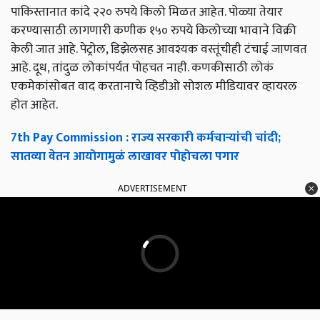
पाकिस्तानात कांदे २२० रुपये किलो मिळत आहेत. पोळ्या तेयार
करण्यासाठी लागणारी कणीक १५० रुपये किलोच्या भावाने विक्री
केली जात आहे. पेट्रोल, डिझेलसह आवश्यक वस्तूंचीही टंचाई जाणवत
आहे. दूध, तांदुळ लोकांपर्यत पोहचत नाही. कणकीसाठी लोकं
एकमेकांसोबत वाद करतानाचे व्हिडीओ सोशल मीडियावर व्हायरल
होत आहेत.
7th Pay Commission : राज्य सरकारी कर्मचाऱ्यांची चांदी;
सातव्या वेतन आयोगामुळं लाखावर पोहोचला पगार
ADVERTISEMENT