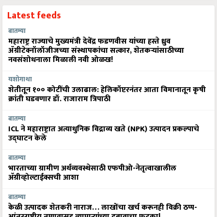
Latest feeds
बातम्या
महाराष्ट्र राज्याचे मुख्यमंत्री देवेंद्र फडणवीस यांच्या हस्ते ध्रुव
ॲग्रीटेक्नॉलॉजीजच्या संस्थापकांचा सत्कार, शेतकऱ्यांसाठीच्या
नवसंशोधनाला मिळाली नवी ओळख!
यशोगाथा
शेतीतून १०० कोटींची उलाढाल: हेलिकॉप्टरनंतर आता विमानातून कृषी
क्रांती घडवणार डॉ. राजाराम त्रिपाठी
बातम्या
ICL ने महाराष्ट्रात अत्याधुनिक विद्राव्य खते (NPK) उत्पादन प्रकल्पाचे
उद्घाटन केले
बातम्या
भारताच्या ग्रामीण अर्थव्यवस्थेसाठी एफपीओ-नेतृत्वाखालील
अ‍ॅग्रीव्होल्टाईक्सची आशा
बातम्या
केळी उत्पादक शेतकरी नाराज… लाखोंचा खर्च करूनही विक्री ठप्प-
आंतरराष्ट्रीय तणावासह व्यापाऱ्यांच्या दबावाचा फटका!