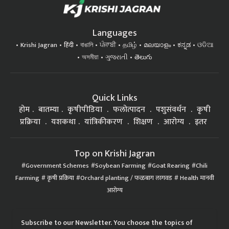
Languages
Krishi Jagran
हिंदी
বাঙালি
ਪੰਜਾਬੀ
தமிழ்
മലയാളം
ಕನ್ನಡ
ଓଡିଆ
অসমীয়া
ગુજરાતી
తెలుగు
Quick Links
होम
बातम्या
कृषीपीडिया
फलोत्पादन
पशुसंवर्धन
कृषी
प्रक्रिया
यशकथा
यांत्रिकीकरण
शिक्षण
आरोग्य
इतर
Top on Krishi Jagran
Government Schemes
Soybean Farming
Goat Rearing
Chili
Farming
कृषी प्रक्रिया
Orchard planting / फळबाग लागवड
Health मानवी
आरोग्य
Subscribe to our Newsletter. You choose the topics of