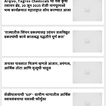
Arqivo, Tagros Chemicals चा नवा कृषी
रसायन ब्रँड, 20 जून 2025 रोजी नागपूरमध्ये
भव्य कार्यक्रमात महाराष्ट्रात लाँच करण्यात आला
‘राज्यातील सिंचन प्रकल्पासह उदंचन जलविद्युत
प्रकल्पांची कामे कालबद्ध पद्धतीने पूर्ण करा’
जनावर पावसात भिजणं म्हणजे आजार, अपंगत्व,
आर्थिक तोटा आणि मृत्यूची चाहूल
शेळीपालनाची ‘SIP’- ग्रामीण भागातील आर्थिक
स्वावलंबनाचा यशस्वी फॉर्मुला