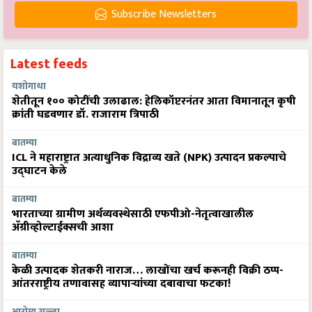
Subscribe Newsletters
Latest feeds
यशोगाथा
शेतीतून १०० कोटींची उलाढाल: हेलिकॉप्टरनंतर आता विमानातून कृषी
क्रांती घडवणार डॉ. राजाराम त्रिपाठी
बातम्या
ICL ने महाराष्ट्रात अत्याधुनिक विद्राव्य खते (NPK) उत्पादन प्रकल्पाचे
उद्घाटन केले
बातम्या
भारताच्या ग्रामीण अर्थव्यवस्थेसाठी एफपीओ-नेतृत्वाखालील
अ‍ॅग्रीव्होल्टाईक्सची आशा
बातम्या
केळी उत्पादक शेतकरी नाराज… लाखोंचा खर्च करूनही विक्री ठप्प-
आंतरराष्ट्रीय तणावासह व्यापाऱ्यांच्या दबावाचा फटका!
आरोग्य सल्ला