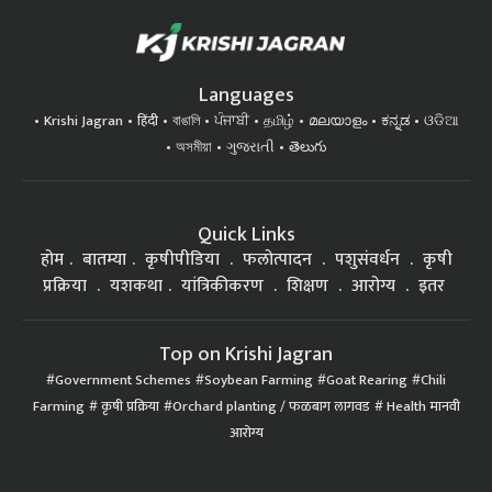
Languages
Krishi Jagran
हिंदी
বাঙালি
ਪੰਜਾਬੀ
தமிழ்
മലയാളം
ಕನ್ನಡ
ଓଡିଆ
অসমীয়া
ગુજરાતી
తెలుగు
Quick Links
होम
बातम्या
कृषीपीडिया
फलोत्पादन
पशुसंवर्धन
कृषी
प्रक्रिया
यशकथा
यांत्रिकीकरण
शिक्षण
आरोग्य
इतर
Top on Krishi Jagran
Government Schemes
Soybean Farming
Goat Rearing
Chili
Farming
कृषी प्रक्रिया
Orchard planting / फळबाग लागवड
Health मानवी
आरोग्य