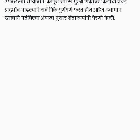
उगवलेल्या सोयाबीन, कापूस सारखे मुख्य पिकावर किडीचा प्रचंड
प्रादुर्भाव वाढल्याने सर्व पिके पुर्णपणे फस्त होत आहेत. हवामान
खात्याने वर्तविल्या अंदाजा नुसार शेताकऱ्यांनी पेरणी केली.