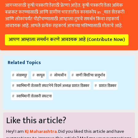
आमच्यासाठी कृषी पत्रकारितेसाठी प्रेरणा आहेत. कृषी पत्रकारितेला अधिक
बळकट करण्यासाठी आणि ग्रामीण भारतातील कानाकोप in्यात शेतकरी
आणि लोकांपर्यंत पोहोचण्यासाठी आम्हाला तुमचे समर्थन किंवा सहकार्य
आवश्यक आहे. आपले प्रत्येक सहकार्य आमच्या भविष्यासाठी मोलाचे आहे.
आपण आम्हाला समर्थन करणे आवश्यक आहे (Contribute Now)
Related Topics
संग्रामपूर
कापूस
सोयाबीन
वाणी किडीचा प्रादुर्भाव
स्वाभिमानी शेतकरी संघटनेचे विदर्भ अध्यक्ष प्रशांत डिक्कर
प्रशांत डिक्कर
स्वाभिमानी शेतकरी संघटना
Like this article?
Hey! I am
KJ Maharashtra
. Did you liked this article and have