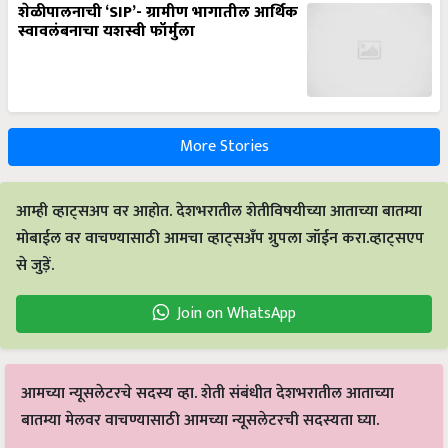
शेळीपालनाची ‘SIP’- ग्रामीण भागातील आर्थिक
स्वावलंबनाचा यशस्वी फॉर्मुला
More Stories
आम्ही व्हाट्सअप वर आहोत. देशभरातील शेतीविषयीच्या आताच्या बातम्या
मोबाईल वर वाचण्यासाठी आमचा व्हाट्सअँप ग्रुपला जॉईन करा.व्हाट्सएप
से जुड़ें.
Join on WhatsApp
आमच्या न्यूसलेटरचे सदस्य व्हा. शेती संबंधीत देशभरातील आताच्या
बातम्या मेलवर वाचण्यासाठी आमच्या न्यूसलेटरची सदस्यता घ्या.