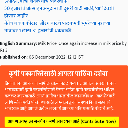
उत्पादन, वाचा शेतकऱ्याच व्यवस्थापन
50 हजारांचे प्रोत्साहन अनुदानाची दुसरी यादी आली, 'या' दिवशी
होणार जाहीर
नेतेच थकबाकीदार! औरंगाबादचे पालकमंत्री भुमरेंच्या पुत्राच्या
नावावर 1 लाख 31 हजारांची थकबाकी
English Summary:
Milk Price: Once again increase in milk price by
Rs.3
Published on:
06 December 2022, 12:12 IST
कृषी पत्रकारितेसाठी आपला पाठिंबा दर्शवा
प्रिय वाचक, आमच्यात सामील झाल्याबद्दल धन्यवाद. आपल्यासारखे वाचक
आमच्यासाठी कृषी पत्रकारितेसाठी प्रेरणा आहेत. कृषी पत्रकारितेला अधिक
बळकट करण्यासाठी आणि ग्रामीण भारतातील कानाकोप in्यात शेतकरी
आणि लोकांपर्यंत पोहोचण्यासाठी आम्हाला तुमचे समर्थन किंवा सहकार्य
आवश्यक आहे. आपले प्रत्येक सहकार्य आमच्या भविष्यासाठी मोलाचे आहे.
आपण आम्हाला समर्थन करणे आवश्यक आहे (Contribute Now)