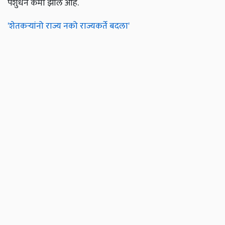
पशुधन कमी झालं आहे.
'शेतकर्‍यांनो राज्य नको राज्यकर्ते बदला'