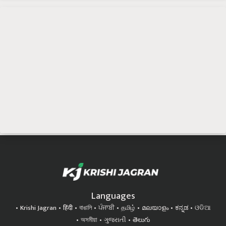
Languages
Krishi Jagran
हिंदी
বাঙালি
ਪੰਜਾਬੀ
தமிழ்
മലയാളം
ಕನ್ನಡ
ଓଡିଆ
অসমীয়া
ગુજરાતી
తెలుగు