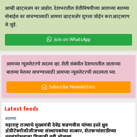
आम्ही व्हाट्सअप वर आहोत. देशभरातील शेतीविषयीच्या आताच्या बातम्या
मोबाईल वर वाचण्यासाठी आमचा व्हाट्सअँप ग्रुपला जॉईन करा.व्हाट्सएप
से जुड़ें.
Join on WhatsApp
आमच्या न्यूसलेटरचे सदस्य व्हा. शेती संबंधीत देशभरातील आताच्या
बातम्या मेलवर वाचण्यासाठी आमच्या न्यूसलेटरची सदस्यता घ्या.
Subscribe Newsletters
Latest feeds
बातम्या
महाराष्ट्र राज्याचे मुख्यमंत्री देवेंद्र फडणवीस यांच्या हस्ते ध्रुव
ॲग्रीटेक्नॉलॉजीजच्या संस्थापकांचा सत्कार, शेतकऱ्यांसाठीच्या
नवसंशोधनाला मिळाली नवी ओळख!