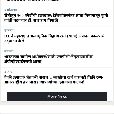
यशोगाथा
शेतीतून १०० कोटींची उलाढाल: हेलिकॉप्टरनंतर आता विमानातून कृषी
क्रांती घडवणार डॉ. राजाराम त्रिपाठी
बातम्या
ICL ने महाराष्ट्रात अत्याधुनिक विद्राव्य खते (NPK) उत्पादन प्रकल्पाचे
उद्घाटन केले
बातम्या
भारताच्या ग्रामीण अर्थव्यवस्थेसाठी एफपीओ-नेतृत्वाखालील
अ‍ॅग्रीव्होल्टाईक्सची आशा
बातम्या
केळी उत्पादक शेतकरी नाराज… लाखोंचा खर्च करूनही विक्री ठप्प-
आंतरराष्ट्रीय तणावासह व्यापाऱ्यांच्या दबावाचा फटका!
More News