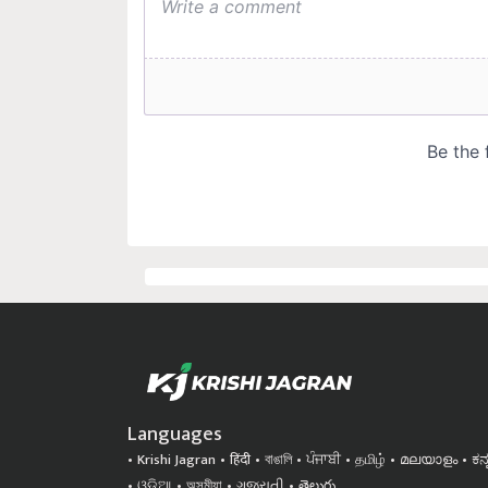
Languages
Krishi Jagran
हिंदी
বাঙালি
ਪੰਜਾਬੀ
தமிழ்
മലയാളം
ಕನ
ଓଡିଆ
অসমীয়া
ગુજરાતી
తెలుగు