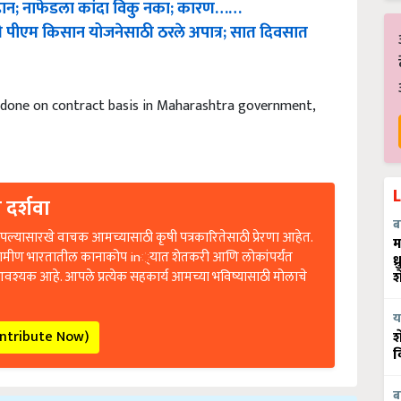
री पीएम किसान योजनेसाठी ठरले अपात्र; सात दिवसात
 done on contract basis in Maharashtra government,
 दर्शवा
ब
ल्यासारखे वाचक आमच्यासाठी कृषी पत्रकारितेसाठी प्रेरणा आहेत.
म
रामीण भारतातील कानाकोप in्यात शेतकरी आणि लोकांपर्यंत
ध
आवश्यक आहे. आपले प्रत्येक सहकार्य आमच्या भविष्यासाठी मोलाचे
श
य
ontribute Now)
श
व
ब