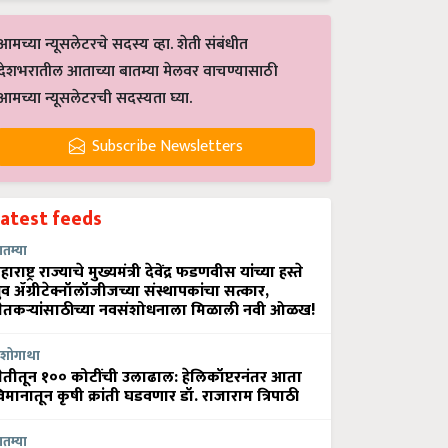
आमच्या न्यूसलेटरचे सदस्य व्हा. शेती संबंधीत
देशभरातील आताच्या बातम्या मेलवर वाचण्यासाठी
आमच्या न्यूसलेटरची सदस्यता घ्या.
Subscribe Newsletters
Latest feeds
ातम्या
हाराष्ट्र राज्याचे मुख्यमंत्री देवेंद्र फडणवीस यांच्या हस्ते
्रुव ॲग्रीटेक्नॉलॉजीजच्या संस्थापकांचा सत्कार,
ेतकऱ्यांसाठीच्या नवसंशोधनाला मिळाली नवी ओळख!
शोगाथा
ेतीतून १०० कोटींची उलाढाल: हेलिकॉप्टरनंतर आता
िमानातून कृषी क्रांती घडवणार डॉ. राजाराम त्रिपाठी
ातम्या