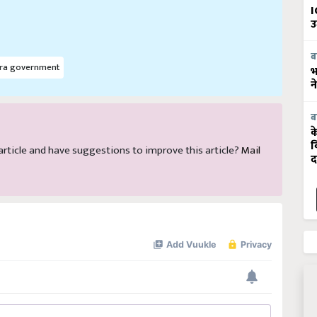
I
उ
ब
ra government
भ
न
ब
क
s article and have suggestions to improve this article?
Mail
व
द