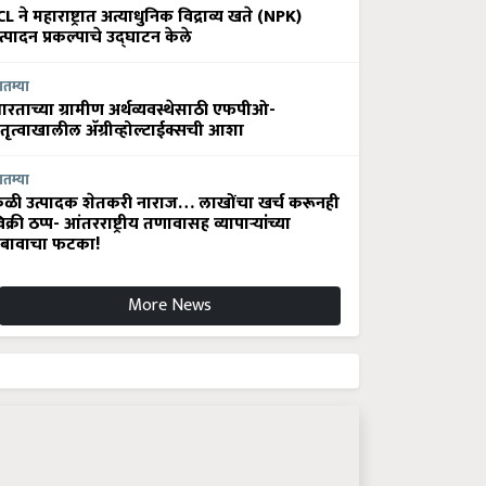
CL ने महाराष्ट्रात अत्याधुनिक विद्राव्य खते (NPK)
त्पादन प्रकल्पाचे उद्घाटन केले
ातम्या
ारताच्या ग्रामीण अर्थव्यवस्थेसाठी एफपीओ-
ेतृत्वाखालील अ‍ॅग्रीव्होल्टाईक्सची आशा
ातम्या
ेळी उत्पादक शेतकरी नाराज… लाखोंचा खर्च करूनही
िक्री ठप्प- आंतरराष्ट्रीय तणावासह व्यापाऱ्यांच्या
बावाचा फटका!
More News