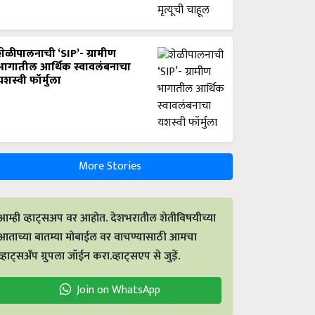
शेळीपालनाची ‘SIP’- ग्रामीण
भागातील आर्थिक स्वावलंबनाचा
यशस्वी फॉर्मुला
More Stories
आम्ही व्हाट्सअप वर आहोत. देशभरातील शेतीविषयीच्या
आताच्या बातम्या मोबाईल वर वाचण्यासाठी आमचा
व्हाट्सअँप ग्रुपला जॉईन करा.व्हाट्सएप से जुड़ें.
Join on WhatsApp