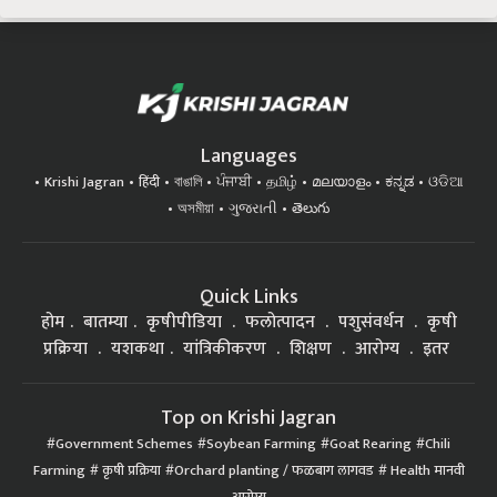
Languages
Krishi Jagran
हिंदी
বাঙালি
ਪੰਜਾਬੀ
தமிழ்
മലയാളം
ಕನ್ನಡ
ଓଡିଆ
অসমীয়া
ગુજરાતી
తెలుగు
Quick Links
होम
बातम्या
कृषीपीडिया
फलोत्पादन
पशुसंवर्धन
कृषी
प्रक्रिया
यशकथा
यांत्रिकीकरण
शिक्षण
आरोग्य
इतर
Top on Krishi Jagran
Government Schemes
Soybean Farming
Goat Rearing
Chili
Farming
कृषी प्रक्रिया
Orchard planting / फळबाग लागवड
Health मानवी