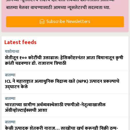
बातम्या मेलवर वाचण्यासाठी आमच्या न्यूसलेटरची सदस्यता घ्या.
Subscribe Newsletters
Latest feeds
यशोगाथा
शेतीतून १०० कोटींची उलाढाल: हेलिकॉप्टरनंतर आता विमानातून कृषी
क्रांती घडवणार डॉ. राजाराम त्रिपाठी
बातम्या
ICL ने महाराष्ट्रात अत्याधुनिक विद्राव्य खते (NPK) उत्पादन प्रकल्पाचे
उद्घाटन केले
बातम्या
भारताच्या ग्रामीण अर्थव्यवस्थेसाठी एफपीओ-नेतृत्वाखालील
अ‍ॅग्रीव्होल्टाईक्सची आशा
बातम्या
केळी उत्पादक शेतकरी नाराज… लाखोंचा खर्च करूनही विक्री ठप्प-