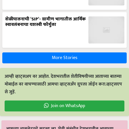
शेळीपालनाची ‘SIP’- ग्रामीण भागातील आर्थिक
स्वावलंबनाचा यशस्वी फॉर्मुला
More Stories
आम्ही व्हाट्सअप वर आहोत. देशभरातील शेतीविषयीच्या आताच्या बातम्या
मोबाईल वर वाचण्यासाठी आमचा व्हाट्सअँप ग्रुपला जॉईन करा.व्हाट्सएप
से जुड़ें.
Join on WhatsApp
आमच्या न्यूसलेटरचे सदस्य व्हा. शेती संबंधीत देशभरातील आताच्या