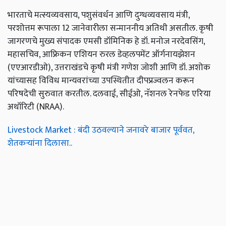
भारताचे मत्स्यव्यवसाय, पशुसंवर्धन आणि दुग्धव्यवसाय मंत्री,
परशोत्तम रूपाला 12 जानेवारीला सन्माननीय अतिथी असतील. कृषी
जागरणचे मुख्य संपादक एमसी डॉमिनिक हे डॉ. मनोज नरदेवसिंग,
महासचिव, आफ्रिकन एशियन रुरल डेव्हलपमेंट ऑर्गनायझेशन
(एएआरडीओ), उत्तराखंडचे कृषी मंत्री गणेश जोशी आणि डॉ. अशोक
यांच्यासह विविध मान्यवरांच्या उपस्थितीत दीपप्रज्वलन करून
परिषदेची सुरुवात करतील. दलवाई, सीईओ, नॅशनल रेनफेड एरिया
अथॉरिटी (NRAA).
Livestock Market : बंदी उठवल्याने जनावरे बाजार पूर्ववत,
शेतकऱ्यांना दिलासा..