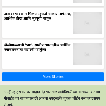
जनावर पावसात भिजणं म्हणजे आजार, अपंगत्व,
आर्थिक तोटा आणि मृत्यूची चाहूल
शेळीपालनाची ‘SIP’- ग्रामीण भागातील आर्थिक
स्वावलंबनाचा यशस्वी फॉर्मुला
More Stories
आम्ही व्हाट्सअप वर आहोत. देशभरातील शेतीविषयीच्या आताच्या बातम्या
मोबाईल वर वाचण्यासाठी आमचा व्हाट्सअँप ग्रुपला जॉईन करा.व्हाट्सएप
से जुड़ें.