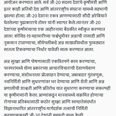
आयोजन करण्यात आले. सर्व जी-20 सदस्य देशांचे कृषीमंत्री आणि
इतर काही अतिथी देश आणि आंतरराष्ट्रीय संघटना यामध्ये सहभागी
झाल्या होत्या. जी-20 देशांना एकत्र आणण्यासाठी सौदी अरेबियाने
घेतलेल्या पुढाकाराचे तोमर यांनी स्वागत केले.
त्यानंतर जी-20
देशांच्या कृषीमंत्र्याचा एक जाहीरनामा बैठकीत स्वीकृत करण्यात
आला. कोविड-19 महामारीच्या पार्श्वभूमीवर अन्नाची नासाडी आणि
नुकसान टाळण्याचा, सीमेपलीकडे अन्न साखळीमधील पुरवठ्यात
सातत्य टिकवण्याचा निर्धार यावेळी व्यक्त करण्यात आला.
अन्न सुरक्षा आणि पोषणासाठी एकत्रितपणे काम करण्याचा,
परस्परांमध्ये योग्य प्रकारच्या आचारविचारांची देवाणघेवाण
करण्याचा, संशोधनाला प्रोत्साहन देण्याचा, जबाबदार गुंतवणूक,
नवनिर्मिती आणि सुधारणांवर भर देण्याचा आणि शेती आणि अन्न
प्रणालीची शाश्वती आणि प्रतिरोध यात सुधारणा करण्याचा संकल्पही
या कृषीमंत्र्यांनी केला. प्राण्यांकडून मानवामध्ये संक्रमित होणाऱ्या
रोगांच्या प्रतिबंधासाठी कठोर सुरक्षा आणि स्वच्छतेसंदर्भात
विज्ञानाधारित आंतरराष्ट्रीय मार्गदर्शक तत्वांची निर्मिती
करण्याबाबतही जी-20 देशांनी सहमती व्यक्त केली.