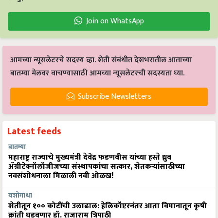
Join on WhatsApp
आमच्या न्यूसलेटरचे सदस्य व्हा. शेती संबंधीत देशभरातील आताच्या
बातम्या मेलवर वाचण्यासाठी आमच्या न्यूसलेटरची सदस्यता घ्या.
Subscribe Newsletters
Latest feeds
बातम्या
महाराष्ट्र राज्याचे मुख्यमंत्री देवेंद्र फडणवीस यांच्या हस्ते ध्रुव
ॲग्रीटेक्नॉलॉजीजच्या संस्थापकांचा सत्कार, शेतकऱ्यांसाठीच्या
नवसंशोधनाला मिळाली नवी ओळख!
यशोगाथा
शेतीतून १०० कोटींची उलाढाल: हेलिकॉप्टरनंतर आता विमानातून कृषी
क्रांती घडवणार डॉ. राजाराम त्रिपाठी