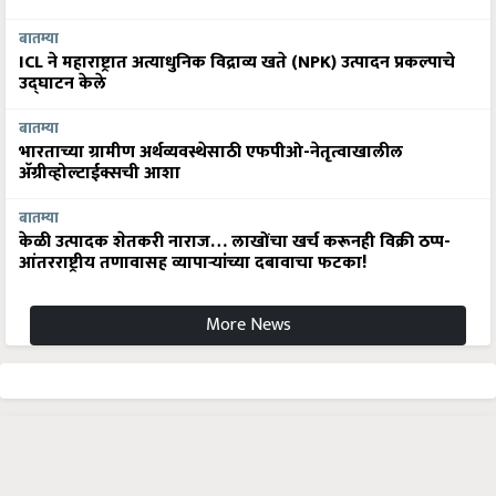
बातम्या
ICL ने महाराष्ट्रात अत्याधुनिक विद्राव्य खते (NPK) उत्पादन प्रकल्पाचे
उद्घाटन केले
बातम्या
भारताच्या ग्रामीण अर्थव्यवस्थेसाठी एफपीओ-नेतृत्वाखालील
अ‍ॅग्रीव्होल्टाईक्सची आशा
बातम्या
केळी उत्पादक शेतकरी नाराज… लाखोंचा खर्च करूनही विक्री ठप्प-
आंतरराष्ट्रीय तणावासह व्यापाऱ्यांच्या दबावाचा फटका!
More News