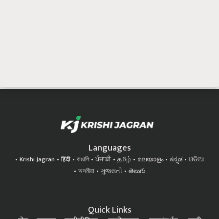
Languages
Krishi Jagran
हिंदी
বাঙালি
ਪੰਜਾਬੀ
தமிழ்
മലയാളം
ಕನ್ನಡ
ଓଡିଆ
অসমীয়া
ગુજરાતી
తెలుగు
Quick Links