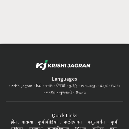
Languages
Krishi Jagran
हिंदी
বাঙালি
ਪੰਜਾਬੀ
தமிழ்
മലയാളം
ಕನ್ನಡ
ଓଡିଆ
অসমীয়া
ગુજરાતી
తెలుగు
Quick Links
होम
बातम्या
कृषीपीडिया
फलोत्पादन
पशुसंवर्धन
कृषी