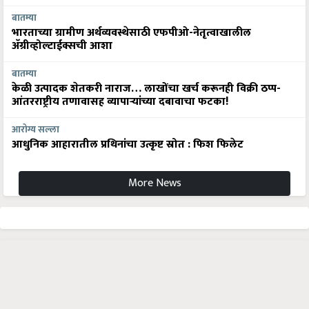
बातम्या
भारताच्या ग्रामीण अर्थव्यवस्थेसाठी एफपीओ-नेतृत्वाखालील
अ‍ॅग्रीव्होल्टाईक्सची आशा
बातम्या
केळी उत्पादक शेतकरी नाराज… लाखोंचा खर्च करूनही विक्री ठप्प-
आंतरराष्ट्रीय तणावासह व्यापाऱ्यांच्या दबावाचा फटका!
आरोग्य सल्ला
आधुनिक आहारातील प्रथिनांचा उत्कृष्ट स्रोत : फिश फिलेट
More News