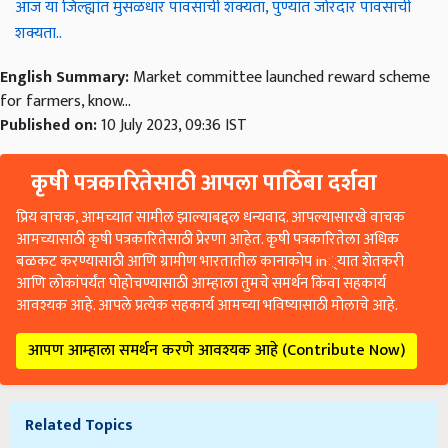
आज या जिल्ह्यांत मुसळधार पावसाची शक्यता, पुण्यात जोरदार पावसाची
शक्यता..
English Summary:
Market committee launched reward scheme
for farmers, know...
Published on:
10 July 2023, 09:36 IST
कृषी पत्रकारितेसाठी आपला पाठिंबा दर्शवा
प्रिय वाचक, आमच्यात सामील झाल्याबद्दल धन्यवाद. आपल्यासारखे वाचक
आमच्यासाठी कृषी पत्रकारितेसाठी प्रेरणा आहेत. कृषी पत्रकारितेला अधिक
बळकट करण्यासाठी आणि ग्रामीण भारतातील कानाकोप in्यात शेतकरी
आणि लोकांपर्यंत पोहोचण्यासाठी आम्हाला तुमचे समर्थन किंवा सहकार्य
आवश्यक आहे. आपले प्रत्येक सहकार्य आमच्या भविष्यासाठी मोलाचे आहे.
आपण आम्हाला समर्थन करणे आवश्यक आहे (Contribute Now)
Related Topics