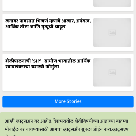
जनावर पावसात भिजणं म्हणजे आजार, अपंगत्व,
आर्थिक तोटा आणि मृत्यूची चाहूल
शेळीपालनाची ‘SIP’- ग्रामीण भागातील आर्थिक
स्वावलंबनाचा यशस्वी फॉर्मुला
More Stories
आम्ही व्हाट्सअप वर आहोत. देशभरातील शेतीविषयीच्या आताच्या बातम्या
मोबाईल वर वाचण्यासाठी आमचा व्हाट्सअँप ग्रुपला जॉईन करा.व्हाट्सएप