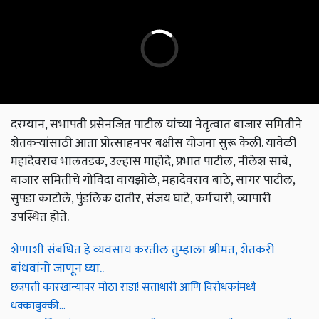
दरम्यान, सभापती प्रसेनजित पाटील यांच्या नेतृत्वात बाजार समितीने
शेतकऱ्यांसाठी आता प्रोत्साहनपर बक्षीस योजना सुरू केली. यावेळी
महादेवराव भालतडक, उल्हास माहोदे, प्रभात पाटील, नीलेश साबे,
बाजार समितीचे गोविंदा वायझोळे, महादेवराव बाठे, सागर पाटील,
सुपडा काटोले, पुंडलिक दातीर, संजय घाटे, कर्मचारी, व्यापारी
उपस्थित होते.
शेणाशी संबंधित हे व्यवसाय करतील तुम्हाला श्रीमंत, शेतकरी
बांधवांनो जाणून घ्या..
छत्रपती कारखान्यावर मोठा राडा! सत्ताधारी आणि विरोधकांमध्ये
धक्काबुक्की...