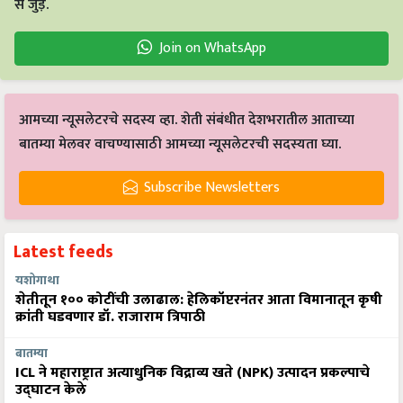
से जुड़ें.
Join on WhatsApp
आमच्या न्यूसलेटरचे सदस्य व्हा. शेती संबंधीत देशभरातील आताच्या
बातम्या मेलवर वाचण्यासाठी आमच्या न्यूसलेटरची सदस्यता घ्या.
Subscribe Newsletters
Latest feeds
यशोगाथा
शेतीतून १०० कोटींची उलाढाल: हेलिकॉप्टरनंतर आता विमानातून कृषी
क्रांती घडवणार डॉ. राजाराम त्रिपाठी
बातम्या
ICL ने महाराष्ट्रात अत्याधुनिक विद्राव्य खते (NPK) उत्पादन प्रकल्पाचे
उद्घाटन केले