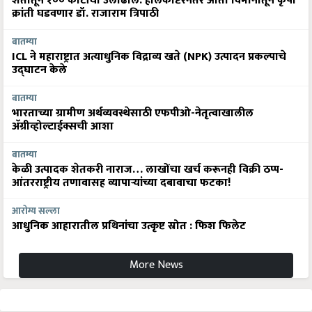
शेतीतून १०० कोटींची उलाढाल: हेलिकॉप्टरनंतर आता विमानातून कृषी
क्रांती घडवणार डॉ. राजाराम त्रिपाठी
बातम्या
ICL ने महाराष्ट्रात अत्याधुनिक विद्राव्य खते (NPK) उत्पादन प्रकल्पाचे
उद्घाटन केले
बातम्या
भारताच्या ग्रामीण अर्थव्यवस्थेसाठी एफपीओ-नेतृत्वाखालील
अ‍ॅग्रीव्होल्टाईक्सची आशा
बातम्या
केळी उत्पादक शेतकरी नाराज… लाखोंचा खर्च करूनही विक्री ठप्प-
आंतरराष्ट्रीय तणावासह व्यापाऱ्यांच्या दबावाचा फटका!
आरोग्य सल्ला
आधुनिक आहारातील प्रथिनांचा उत्कृष्ट स्रोत : फिश फिलेट
More News