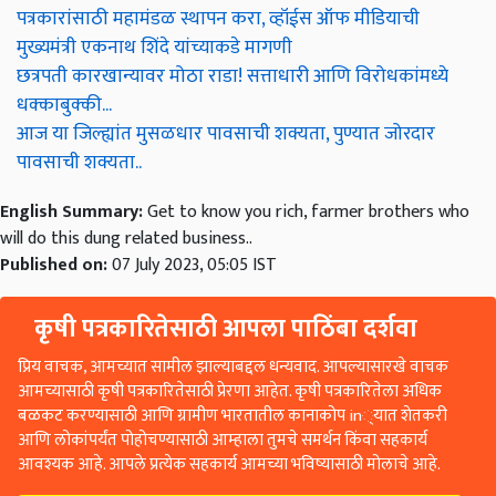
पत्रकारांसाठी महामंडळ स्थापन करा, व्हॉईस ऑफ मीडियाची
मुख्यमंत्री एकनाथ शिंदे यांच्याकडे मागणी
छत्रपती कारखान्यावर मोठा राडा! सत्ताधारी आणि विरोधकांमध्ये
धक्काबुक्की...
आज या जिल्ह्यांत मुसळधार पावसाची शक्यता, पुण्यात जोरदार
पावसाची शक्यता..
English Summary:
Get to know you rich, farmer brothers who
will do this dung related business..
Published on:
07 July 2023, 05:05 IST
कृषी पत्रकारितेसाठी आपला पाठिंबा दर्शवा
प्रिय वाचक, आमच्यात सामील झाल्याबद्दल धन्यवाद. आपल्यासारखे वाचक
आमच्यासाठी कृषी पत्रकारितेसाठी प्रेरणा आहेत. कृषी पत्रकारितेला अधिक
बळकट करण्यासाठी आणि ग्रामीण भारतातील कानाकोप in्यात शेतकरी
आणि लोकांपर्यंत पोहोचण्यासाठी आम्हाला तुमचे समर्थन किंवा सहकार्य
आवश्यक आहे. आपले प्रत्येक सहकार्य आमच्या भविष्यासाठी मोलाचे आहे.