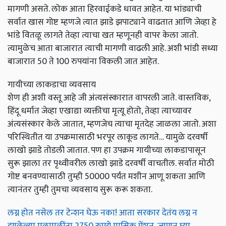
मागणी असते. लोक आता हिरवाईकडे धावत आहेत. या भांड्याची
सर्वात खास गोष्ट म्हणजे त्यात झाडे झपाट्याने वाढतात आणि जेव्हा हे
भांडे वितळू लागते तेव्हा त्याचा खत म्हणूनही वापर केला जातो.
त्यामुळेच आता बाजारात त्याची मागणी वाढली आहे. अशी भांडी सध्या
बाजारात 50 ते 100 रुपयांना विकली जात आहेत.
गायीच्या लाकडाचा व्यवसाय
शेण ही अशी वस्तू आहे जी अंत्यसंस्कारात वापरली जाते. वास्तविक,
हिंदू धर्मात जेव्हा एखाद्या व्यक्तीचा मृत्यू होतो, तेव्हा त्याच्यावर
अंत्यसंस्कार केले जातात, म्हणजेच त्याचा मृतदेह जाळला जातो. अशा
परिस्थितीत या उपक्रमासाठी भरपूर लाकूड लागते… यामुळे दरवर्षी
लाखो झाडे तोडली जातात. पण हा उपक्रम गायीच्या लाकडापासून
सुरू झाला तर पृथ्वीवरील लाखो झाडे दरवर्षी वाचतील. सर्वात मोठी
गोष्ट बनवण्यासाठी तुम्ही 50000 पर्यंत मशीन आणू शकता आणि
त्यानंतर तुम्ही तुमचा व्यवसाय सुरू करू शकता.
लग्न होत नसेल तर टेन्शन घेऊ नका! आता सरकार देतंय लग्न न
झालेल्या मुलामुलींना 2750 रुपये मासिक पेंशन, जाणून घ्या...