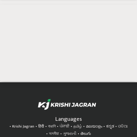
Languages
Krishi Jagran
हिंदी
বাঙালি
ਪੰਜਾਬੀ
தமிழ்
മലയാളം
ಕನ್ನಡ
ଓଡିଆ
অসমীয়া
ગુજરાતી
తెలుగు