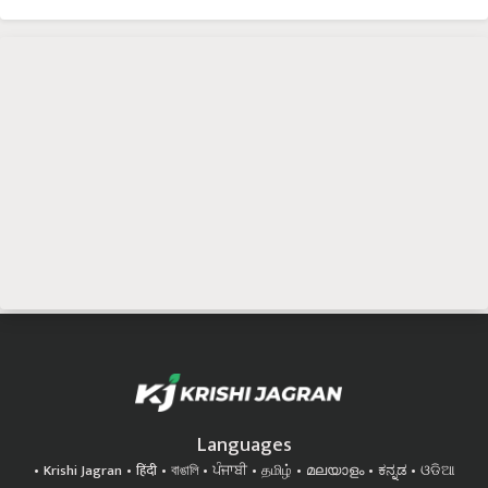
Languages
Krishi Jagran
हिंदी
বাঙালি
ਪੰਜਾਬੀ
தமிழ்
മലയാളം
ಕನ್ನಡ
ଓଡିଆ
অসমীয়া
ગુજરાતી
తెలుగు