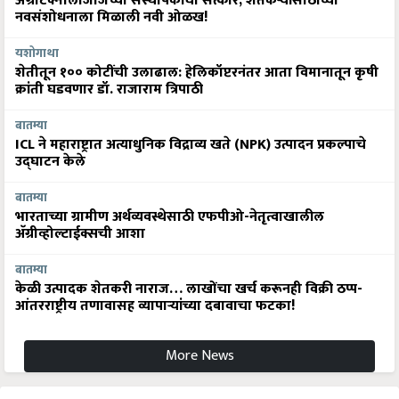
यशोगाथा
शेतीतून १०० कोटींची उलाढाल: हेलिकॉप्टरनंतर आता विमानातून कृषी
क्रांती घडवणार डॉ. राजाराम त्रिपाठी
बातम्या
ICL ने महाराष्ट्रात अत्याधुनिक विद्राव्य खते (NPK) उत्पादन प्रकल्पाचे
उद्घाटन केले
बातम्या
भारताच्या ग्रामीण अर्थव्यवस्थेसाठी एफपीओ-नेतृत्वाखालील
अ‍ॅग्रीव्होल्टाईक्सची आशा
बातम्या
केळी उत्पादक शेतकरी नाराज… लाखोंचा खर्च करूनही विक्री ठप्प-
आंतरराष्ट्रीय तणावासह व्यापाऱ्यांच्या दबावाचा फटका!
More News