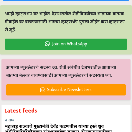
आम्ही व्हाट्सअप वर आहोत. देशभरातील शेतीविषयीच्या आताच्या बातम्या
मोबाईल वर वाचण्यासाठी आमचा व्हाट्सअँप ग्रुपला जॉईन करा.व्हाट्सएप
से जुड़ें.
Join on WhatsApp
आमच्या न्यूसलेटरचे सदस्य व्हा. शेती संबंधीत देशभरातील आताच्या
बातम्या मेलवर वाचण्यासाठी आमच्या न्यूसलेटरची सदस्यता घ्या.
Subscribe Newsletters
Latest feeds
बातम्या
महाराष्ट्र राज्याचे मुख्यमंत्री देवेंद्र फडणवीस यांच्या हस्ते ध्रुव
ॲग्रीटेक्नॉलॉजीजच्या संस्थापकांचा सत्कार, शेतकऱ्यांसाठीच्या
नवसंशोधनाला मिळाली नवी ओळख!