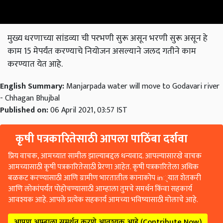
मुख्य धरणाच्या सांडव्या ची परभणी सुरू असून भरणी सुरू असून हे
काम 15 मेपर्यंत करण्याचे नियोजन असल्याने जलद गतीने काम
करण्यात येत आहे.
English Summary:
Manjarpada water will move to Godavari river
- Chhagan Bhujbal
Published on:
06 April 2021, 03:57 IST
कृषी पत्रकारितेसाठी आपला पाठिंबा दर्शवा
प्रिय वाचक, आमच्यात सामील झाल्याबद्दल धन्यवाद. आपल्यासारखे वाचक
आमच्यासाठी कृषी पत्रकारितेसाठी प्रेरणा आहेत. कृषी पत्रकारितेला अधिक
बळकट करण्यासाठी आणि ग्रामीण भारतातील कानाकोप in्यात शेतकरी
आणि लोकांपर्यंत पोहोचण्यासाठी आम्हाला तुमचे समर्थन किंवा सहकार्य
आवश्यक आहे. आपले प्रत्येक सहकार्य आमच्या भविष्यासाठी मोलाचे आहे.
आपण आम्हाला समर्थन करणे आवश्यक आहे (Contribute Now)