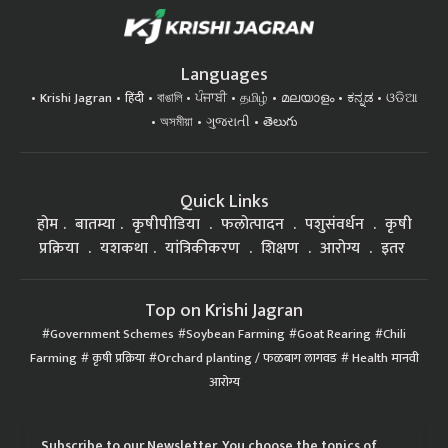
Languages
Krishi Jagran
हिंदी
বাঙালি
ਪੰਜਾਬੀ
தமிழ்
മലയാളം
ಕನ್ನಡ
ଓଡିଆ
অসমীয়া
ગુજરાતી
తెలుగు
Quick Links
होम
बातम्या
कृषीपीडिया
फलोत्पादन
पशुसंवर्धन
कृषी
प्रक्रिया
यशकथा
यांत्रिकीकरण
शिक्षण
आरोग्य
इतर
Top on Krishi Jagran
Government Schemes
Soybean Farming
Goat Rearing
Chili
Farming
कृषी प्रक्रिया
Orchard planting / फळबाग लागवड
Health मानवी
आरोग्य
Subscribe to our Newsletter. You choose the topics of