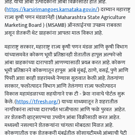
आहे. याचा आंबा उत्पादकांना आंबा विक्रीसाठी होत आहे.
(
https://karsirimangoes.karnataka.gov.in/
) दरम्यान महाराष्ट्र
राज्य कृषी पणन मंडळानेही (Maharashtra State Agriculture
Marketing Board ) (MSAMB) ऑनलाईनचा उपक्रम राबवला
असून शेतकरी थेट ग्राहकांना आपला माल विकत आहे.
महाराष्ट्र सरकार, महाराष्ट्र राज्य कृषी पणन मंडळ आणि कृषी विभाग
यांच्यासमवेत कोकण भूमी प्रतिष्ठानही शेतातील हापूस अल्फोन्सो
आंबा ग्राहकांच्या दारापाशी आणण्यासाठी प्रयत्न करत आहे. कोकण
भूमी प्रतिष्ठानने कोकणातून हापूस आंबे मुंबई, ठाणे, वसई, पुणे आणि
पिंपरी अशा काही शहरांमध्ये नेण्यास सुरुवात केली आहे. तेलगांणा
सरकार, फलोत्पादन विभाग आणि तेलंगणा राज्य फलोत्पादन
विकास महामंडळाच्या सहयोगाने एक टी - फ्रेश नावाचे पोर्टल सुरू
केले. (
https://tfresh.org/
) याच्या माध्यमातून ते शहरातील
नागरिकांना त्यांच्या दारापर्यंत भाजीपाला आणि फळे पुरवत आहेत.
तर शेतकरी व्हाट्सएप्पचा उपयोग आंबा विक्रीसाठी करत आहेत.
मध्यस्थी नसल्याने शेतकऱ्यांना चांगला मोबदला मिळत आहे.
कोकणातील एक शेतककरी मुंबईतील सोसायटीमध्ये आंब्याची पेटी