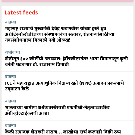
Latest feeds
बातम्या
महाराष्ट्र राज्याचे मुख्यमंत्री देवेंद्र फडणवीस यांच्या हस्ते ध्रुव
ॲग्रीटेक्नॉलॉजीजच्या संस्थापकांचा सत्कार, शेतकऱ्यांसाठीच्या
नवसंशोधनाला मिळाली नवी ओळख!
यशोगाथा
शेतीतून १०० कोटींची उलाढाल: हेलिकॉप्टरनंतर आता विमानातून कृषी
क्रांती घडवणार डॉ. राजाराम त्रिपाठी
बातम्या
ICL ने महाराष्ट्रात अत्याधुनिक विद्राव्य खते (NPK) उत्पादन प्रकल्पाचे
उद्घाटन केले
बातम्या
भारताच्या ग्रामीण अर्थव्यवस्थेसाठी एफपीओ-नेतृत्वाखालील
अ‍ॅग्रीव्होल्टाईक्सची आशा
बातम्या
केळी उत्पादक शेतकरी नाराज… लाखोंचा खर्च करूनही विक्री ठप्प-