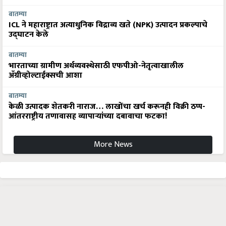
बातम्या
ICL ने महाराष्ट्रात अत्याधुनिक विद्राव्य खते (NPK) उत्पादन प्रकल्पाचे
उद्घाटन केले
बातम्या
भारताच्या ग्रामीण अर्थव्यवस्थेसाठी एफपीओ-नेतृत्वाखालील
अ‍ॅग्रीव्होल्टाईक्सची आशा
बातम्या
केळी उत्पादक शेतकरी नाराज… लाखोंचा खर्च करूनही विक्री ठप्प-
आंतरराष्ट्रीय तणावासह व्यापाऱ्यांच्या दबावाचा फटका!
More News