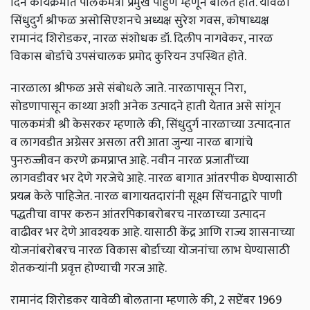
दिन कार्यक्रमात पालकमंत्री प्रमुख पाहुणे म्हणून बोलत होते. यावेळी
सिंधुदुर्ग श्रीफळ असोसिएशनचे अध्यक्ष सुरेश गवस, कोषाध्यक्ष
रामानंद शिरोडकर, नारळ संशोधक डॉ. दिलीप नागवेकर, नारळ
विकास बोर्डाचे उपसंचालक प्रमोद कुरियन उपस्थित होते.
नारळाला श्रीफळ असे संबोधले जाते. नारळापासून निरा,
सोडणापासून काथ्या अशी अनेक उत्पादने हाती येतात असे सांगून
पालकमंत्री श्री केसरकर म्हणाले की, सिंधुदुर्ग नारळाच्या उत्पादनात
व लागवडीत अग्रेसर असला तरी आता जुन्या नारळ बागांचे
पुनरुज्जीवन करणे क्रमप्राप्त आहे. नवीन नारळ प्रजातींच्या
लागवडीवर भर देणे गरजेचे आहे. नारळ बागात आंतरपीक घेण्यासाठी
प्रयत्न केले पाहिजेत. नारळ बागायतदारांनी सूक्ष्म सिंचनाद्वारे पाणी
पद्धतीचा वापर करुन आंतरपिकाबरोबरच नारळाच्या उत्पादन
वाढीवर भर देणे आवश्यक आहे. यासाठी केंद्र आणि राज्य शासनाच्या
योजनांबरोबरच नारळ विकास बोर्डाच्या योजनांचा लाभ घेण्यासाठी
शेतकऱ्यांनी प्रवृत्त होण्याची गरज आहे.
रामानंद शिरोडकर यावेळी बोलताना म्हणाले की, 2 सप्टेंबर 1969