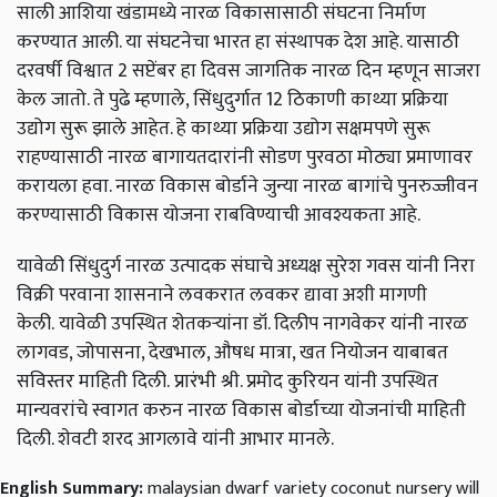
साली आशिया खंडामध्ये नारळ विकासासाठी संघटना निर्माण
करण्यात आली. या संघटनेचा भारत हा संस्थापक देश आहे. यासाठी
दरवर्षी विश्वात 2 सप्टेंबर हा दिवस जागतिक नारळ दिन म्हणून साजरा
केल जातो. ते पुढे म्हणाले, सिंधुदुर्गात 12 ठिकाणी काथ्या प्रक्रिया
उद्योग सुरू झाले आहेत. हे काथ्या प्रक्रिया उद्योग सक्षमपणे सुरू
राहण्यासाठी नारळ बागायतदारांनी सोडण पुरवठा मोठ्या प्रमाणावर
करायला हवा. नारळ विकास बोर्डाने जुन्या नारळ बागांचे पुनरुज्जीवन
करण्यासाठी विकास योजना राबविण्याची आवश्यकता आहे.
यावेळी सिंधुदुर्ग नारळ उत्पादक संघाचे अध्यक्ष सुरेश गवस यांनी निरा
विक्री परवाना शासनाने लवकरात लवकर द्यावा अशी मागणी
केली.
यावेळी उपस्थित शेतकऱ्यांना डॉ. दिलीप नागवेकर यांनी नारळ
लागवड, जोपासना, देखभाल, औषध मात्रा, खत नियोजन याबाबत
सविस्तर माहिती दिली.
प्रारंभी श्री. प्रमोद कुरियन यांनी उपस्थित
मान्यवरांचे स्वागत करुन नारळ विकास बोर्डाच्या योजनांची माहिती
दिली. शेवटी शरद आगलावे यांनी आभार मानले.
English Summary:
malaysian dwarf variety coconut nursery will