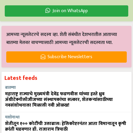
Join on WhatsApp
आमच्या न्यूसलेटरचे सदस्य व्हा. शेती संबंधीत देशभरातील आताच्या
बातम्या मेलवर वाचण्यासाठी आमच्या न्यूसलेटरची सदस्यता घ्या.
Subscribe Newsletters
Latest feeds
बातम्या
महाराष्ट्र राज्याचे मुख्यमंत्री देवेंद्र फडणवीस यांच्या हस्ते ध्रुव
ॲग्रीटेक्नॉलॉजीजच्या संस्थापकांचा सत्कार, शेतकऱ्यांसाठीच्या
नवसंशोधनाला मिळाली नवी ओळख!
यशोगाथा
शेतीतून १०० कोटींची उलाढाल: हेलिकॉप्टरनंतर आता विमानातून कृषी
क्रांती घडवणार डॉ. राजाराम त्रिपाठी