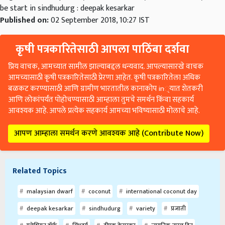
be start in sindhudurg : deepak kesarkar
Published on:
02 September 2018, 10:27 IST
कृषी पत्रकारितेसाठी आपला पाठिंबा दर्शवा
प्रिय वाचक, आमच्यात सामील झाल्याबद्दल धन्यवाद. आपल्यासारखे वाचक
आमच्यासाठी कृषी पत्रकारितेसाठी प्रेरणा आहेत. कृषी पत्रकारितेला अधिक
बळकट करण्यासाठी आणि ग्रामीण भारतातील कानाकोप in्यात शेतकरी
आणि लोकांपर्यंत पोहोचण्यासाठी आम्हाला तुमचे समर्थन किंवा सहकार्य
आवश्यक आहे. आपले प्रत्येक सहकार्य आमच्या भविष्यासाठी मोलाचे आहे.
आपण आम्हाला समर्थन करणे आवश्यक आहे (Contribute Now)
Related Topics
malaysian dwarf
coconut
international coconut day
deepak kesarkar
sindhudurg
variety
प्रजाती