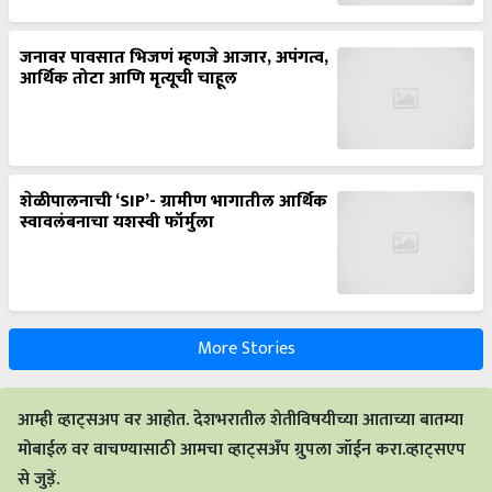
जनावर पावसात भिजणं म्हणजे आजार, अपंगत्व,
आर्थिक तोटा आणि मृत्यूची चाहूल
शेळीपालनाची ‘SIP’- ग्रामीण भागातील आर्थिक
स्वावलंबनाचा यशस्वी फॉर्मुला
More Stories
आम्ही व्हाट्सअप वर आहोत. देशभरातील शेतीविषयीच्या आताच्या बातम्या
मोबाईल वर वाचण्यासाठी आमचा व्हाट्सअँप ग्रुपला जॉईन करा.व्हाट्सएप
से जुड़ें.