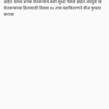
आहेत. यामधे अनेक शेतकऱ्यांचे बळी सुध्दा गेलेले आहेत. त्यामुळे या
शेतकऱ्यांच्या हितासाठी दिवसा १० तास महावितरणने वीज पुरवठा
करावा