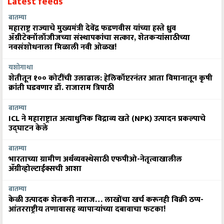
Latest feeds
बातम्या
महाराष्ट्र राज्याचे मुख्यमंत्री देवेंद्र फडणवीस यांच्या हस्ते ध्रुव
ॲग्रीटेक्नॉलॉजीजच्या संस्थापकांचा सत्कार, शेतकऱ्यांसाठीच्या
नवसंशोधनाला मिळाली नवी ओळख!
यशोगाथा
शेतीतून १०० कोटींची उलाढाल: हेलिकॉप्टरनंतर आता विमानातून कृषी
क्रांती घडवणार डॉ. राजाराम त्रिपाठी
बातम्या
ICL ने महाराष्ट्रात अत्याधुनिक विद्राव्य खते (NPK) उत्पादन प्रकल्पाचे
उद्घाटन केले
बातम्या
भारताच्या ग्रामीण अर्थव्यवस्थेसाठी एफपीओ-नेतृत्वाखालील
अ‍ॅग्रीव्होल्टाईक्सची आशा
बातम्या
केळी उत्पादक शेतकरी नाराज… लाखोंचा खर्च करूनही विक्री ठप्प-
आंतरराष्ट्रीय तणावासह व्यापाऱ्यांच्या दबावाचा फटका!