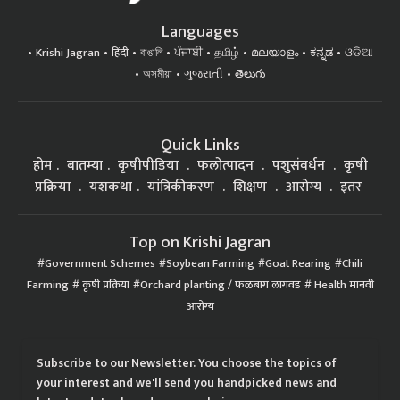
Languages
Krishi Jagran
हिंदी
বাঙালি
ਪੰਜਾਬੀ
தமிழ்
മലയാളം
ಕನ್ನಡ
ଓଡିଆ
অসমীয়া
ગુજરાતી
తెలుగు
Quick Links
होम
बातम्या
कृषीपीडिया
फलोत्पादन
पशुसंवर्धन
कृषी
प्रक्रिया
यशकथा
यांत्रिकीकरण
शिक्षण
आरोग्य
इतर
Top on Krishi Jagran
Government Schemes
Soybean Farming
Goat Rearing
Chili
Farming
कृषी प्रक्रिया
Orchard planting / फळबाग लागवड
Health मानवी
आरोग्य
Subscribe to our Newsletter. You choose the topics of
your interest and we'll send you handpicked news and