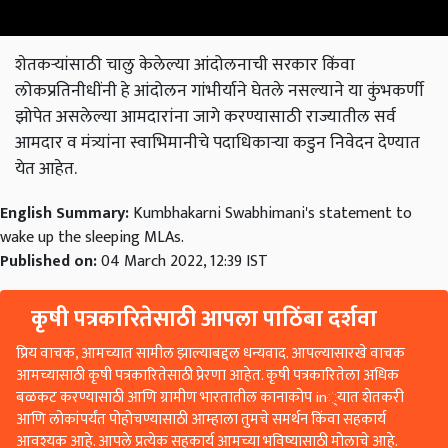
शेतकऱ्यांसाठी चालु केलेल्या आंदोलनाची सरकार किंवा
लोकप्रतिनीधींनी हे आंदोलन गांभीर्याने घेतले नसल्याने या कुंभकर्णी
झोपेत असलेल्या आमदारांना जागे करण्यासाठी राज्यातील सर्व
आमदार व मंत्र्यांना स्वाभिमानीचे पदाधिकाऱ्या कडुन निवेदन देण्यात
येत आहेत.
English Summary:
Kumbhakarni Swabhimani's statement to
wake up the sleeping MLAs.
Published on:
04 March 2022, 12:39 IST
कृषी पत्रकारितेसाठी आपला पाठिंबा दर्शवा
प्रिय वाचक, आमच्यात सामील झाल्याबद्दल धन्यवाद. आपल्यासारखे वाचक
आमच्यासाठी कृषी पत्रकारितेसाठी प्रेरणा आहेत. कृषी पत्रकारितेला अधिक
बळकट करण्यासाठी आणि ग्रामीण भारतातील कानाकोप in्यात शेतकरी
आणि लोकांपर्यंत पोहोचण्यासाठी आम्हाला तुमचे समर्थन किंवा सहकार्य
आवश्यक आहे. आपले प्रत्येक सहकार्य आमच्या भविष्यासाठी मोलाचे आहे.