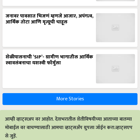
जनावर पावसात भिजणं म्हणजे आजार, अपंगत्व,
आर्थिक तोटा आणि मृत्यूची चाहूल
शेळीपालनाची ‘SIP’- ग्रामीण भागातील आर्थिक
स्वावलंबनाचा यशस्वी फॉर्मुला
More Stories
आम्ही व्हाट्सअप वर आहोत. देशभरातील शेतीविषयीच्या आताच्या बातम्या
मोबाईल वर वाचण्यासाठी आमचा व्हाट्सअँप ग्रुपला जॉईन करा.व्हाट्सएप
से जुड़ें.