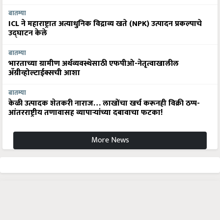
बातम्या
ICL ने महाराष्ट्रात अत्याधुनिक विद्राव्य खते (NPK) उत्पादन प्रकल्पाचे
उद्घाटन केले
बातम्या
भारताच्या ग्रामीण अर्थव्यवस्थेसाठी एफपीओ-नेतृत्वाखालील
अ‍ॅग्रीव्होल्टाईक्सची आशा
बातम्या
केळी उत्पादक शेतकरी नाराज… लाखोंचा खर्च करूनही विक्री ठप्प-
आंतरराष्ट्रीय तणावासह व्यापाऱ्यांच्या दबावाचा फटका!
More News