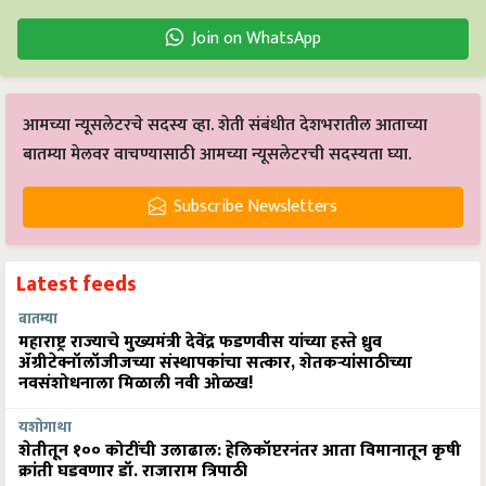
Join on WhatsApp
आमच्या न्यूसलेटरचे सदस्य व्हा. शेती संबंधीत देशभरातील आताच्या
बातम्या मेलवर वाचण्यासाठी आमच्या न्यूसलेटरची सदस्यता घ्या.
Subscribe Newsletters
Latest feeds
बातम्या
महाराष्ट्र राज्याचे मुख्यमंत्री देवेंद्र फडणवीस यांच्या हस्ते ध्रुव
ॲग्रीटेक्नॉलॉजीजच्या संस्थापकांचा सत्कार, शेतकऱ्यांसाठीच्या
नवसंशोधनाला मिळाली नवी ओळख!
यशोगाथा
शेतीतून १०० कोटींची उलाढाल: हेलिकॉप्टरनंतर आता विमानातून कृषी
क्रांती घडवणार डॉ. राजाराम त्रिपाठी