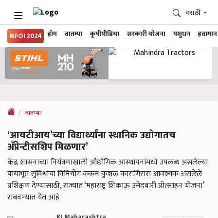
मराठी
होम
बातम्या
कृषीपीडिया
सरकारी योजना
पशुधन
हवामान
MFOI 2024
बातम्या
‘आयटीआय’च्या विद्यार्थ्यांना स्थानिक उद्योगातच
अँप्रेन्टीसशिप मिळणार’
केंद्र शासनाच्या नियंत्रणाखाली औद्योगिक आस्थापनांमध्ये उपलब्ध असलेल्या
पायाभूत सुविधांचा विनियोग करून कुशल कारागिरास आवश्यक असलेले
प्रशिक्षण देण्यासाठी, राज्यात ‘महाराष्ट्र शिकाऊ उमेदवारी प्रोत्साहन योजना’
राबवण्यात येत आहे.
KJ Maharashtra