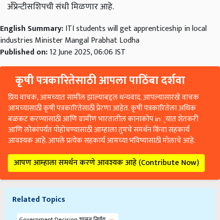
अँप्रेन्टीसशिपची
संधी
मिळणार
आहे
.
English Summary:
ITI students will get apprenticeship in local
industries Minister Mangal Prabhat Lodha
Published on:
12 June 2025, 06:06 IST
कृषी पत्रकारितेसाठी आपला पाठिंबा दर्शवा
प्रिय वाचक, आमच्यात सामील झाल्याबद्दल धन्यवाद. आपल्यासारखे वाचक
आमच्यासाठी कृषी पत्रकारितेसाठी प्रेरणा आहेत. कृषी पत्रकारितेला अधिक
बळकट करण्यासाठी आणि ग्रामीण भारतातील कानाकोप in्यात शेतकरी
आणि लोकांपर्यंत पोहोचण्यासाठी आम्हाला तुमचे समर्थन किंवा सहकार्य
आवश्यक आहे. आपले प्रत्येक सहकार्य आमच्या भविष्यासाठी मोलाचे आहे.
आपण आम्हाला समर्थन करणे आवश्यक आहे (Contribute Now)
Related Topics
Government Decision शासन निर्णय