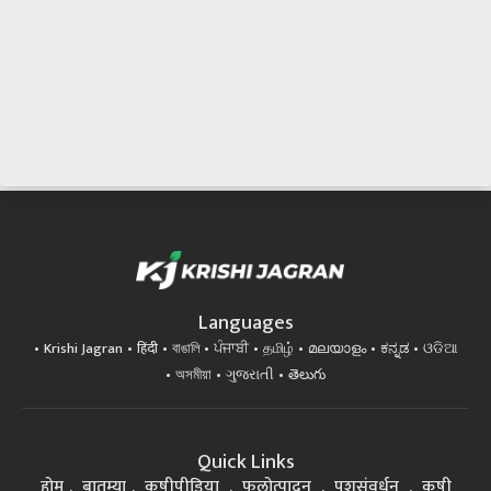
Languages
Krishi Jagran
हिंदी
বাঙালি
ਪੰਜਾਬੀ
தமிழ்
മലയാളം
ಕನ್ನಡ
ଓଡିଆ
অসমীয়া
ગુજરાતી
తెలుగు
Quick Links
होम
बातम्या
कृषीपीडिया
फलोत्पादन
पशुसंवर्धन
कृषी