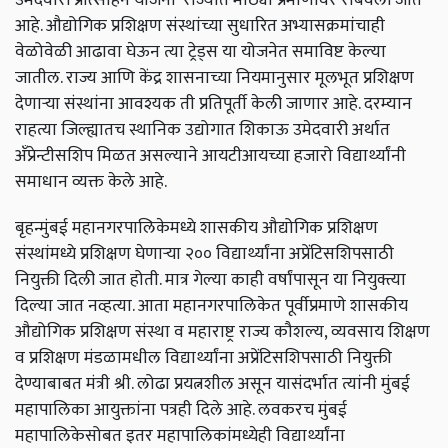
आहे
.
औद्योगिक
प्रशिक्षण
संस्थांच्या
सुधारित
अभ्यासक्रमांचाही
वेळोवेळी
आढावा
घेऊन
त्या
ट्रेड्स
या
योजनेत
समाविष्ट
केल्या
जातील
.
राज्य
आणि
केंद्र
शासनाच्या
नियमानुसार
मूलभूत
प्रशिक्षण
देणाऱ्या
संस्थांना
आवश्यक
ती
प्रतिपूर्ती
केली
जाणार
आहे
.
दरम्यान
राहत्या
जिल्ह्यातच
स्थानिक
उद्योगात
शिकाऊ
उमेदवारी
अर्थात
अँप्रेन्टीसशिप
मिळत
असल्याने
आयटीआयच्या
हजारो
विद्यार्थ्यांनी
समाधान
व्यक्त
केले
आहे
.
बृहन्मुंबई
महानगरपालिकेमध्ये
शासकीय
औद्योगिक
प्रशिक्षण
संस्थांमध्ये
प्रशिक्षण
घेणाऱ्या
२००
विद्यार्थ्यांना
अप्रेंटिसशिपसाठी
नियुक्ती
दिली
जात
होती
.
मात्र
गेल्या
काही
वर्षांपासून
या
नियुक्त्या
दिल्या
जात
नव्हत्या
.
आता
महानगरपालिकेत
पूर्वीप्रमाणे
शासकीय
औद्योगिक
प्रशिक्षण
संस्था
व
महाराष्ट्र
राज्य
कौशल्य
,
व्यवसाय
शिक्षण
व
प्रशिक्षण
मंडळामधील
विद्यार्थ्यांना
अप्रेंटिसशिपसाठी
नियुक्ती
देण्याबाबत
मंत्री
श्री
.
लोढा
प्रयत्नशील
असून
यासंदर्भात
त्यांनी
मुंबई
महापालिका
आयुक्तांना
पत्रही
दिले
आहे
.
लवकरच
मुंबई
महापालिकेसोबत
इतर
महापालिकांमध्येही
विद्यार्थ्यांना