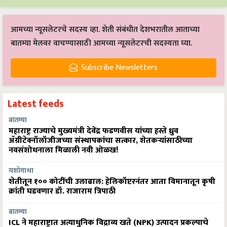
आमच्या न्यूसलेटरचे सदस्य व्हा. शेती संबंधीत देशभरातील आताच्या
बातम्या मेलवर वाचण्यासाठी आमच्या न्यूसलेटरची सदस्यता घ्या.
Subscribe Newsletters
Latest feeds
बातम्या
महाराष्ट्र राज्याचे मुख्यमंत्री देवेंद्र फडणवीस यांच्या हस्ते ध्रुव
ॲग्रीटेक्नॉलॉजीजच्या संस्थापकांचा सत्कार, शेतकऱ्यांसाठीच्या
नवसंशोधनाला मिळाली नवी ओळख!
यशोगाथा
शेतीतून १०० कोटींची उलाढाल: हेलिकॉप्टरनंतर आता विमानातून कृषी
क्रांती घडवणार डॉ. राजाराम त्रिपाठी
बातम्या
ICL ने महाराष्ट्रात अत्याधुनिक विद्राव्य खते (NPK) उत्पादन प्रकल्पाचे