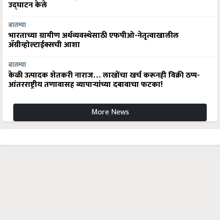
उद्घाटन केले
बातम्या
भारताच्या ग्रामीण अर्थव्यवस्थेसाठी एफपीओ-नेतृत्वाखालील
अ‍ॅग्रीव्होल्टाईक्सची आशा
बातम्या
केळी उत्पादक शेतकरी नाराज… लाखोंचा खर्च करूनही विक्री ठप्प-
आंतरराष्ट्रीय तणावासह व्यापाऱ्यांच्या दबावाचा फटका!
More News