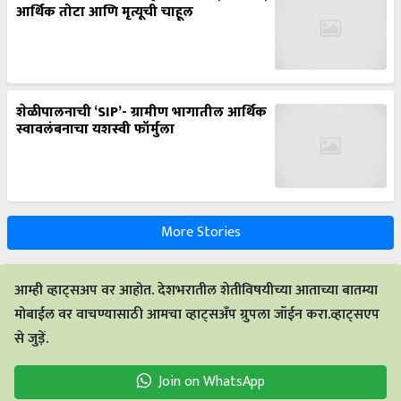
आर्थिक तोटा आणि मृत्यूची चाहूल
शेळीपालनाची ‘SIP’- ग्रामीण भागातील आर्थिक
स्वावलंबनाचा यशस्वी फॉर्मुला
More Stories
आम्ही व्हाट्सअप वर आहोत. देशभरातील शेतीविषयीच्या आताच्या बातम्या
मोबाईल वर वाचण्यासाठी आमचा व्हाट्सअँप ग्रुपला जॉईन करा.व्हाट्सएप
से जुड़ें.
Join on WhatsApp