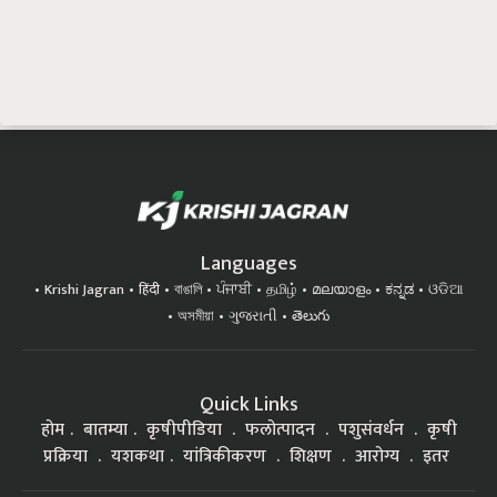
Languages
Krishi Jagran
हिंदी
বাঙালি
ਪੰਜਾਬੀ
தமிழ்
മലയാളം
ಕನ್ನಡ
ଓଡିଆ
অসমীয়া
ગુજરાતી
తెలుగు
Quick Links
होम
बातम्या
कृषीपीडिया
फलोत्पादन
पशुसंवर्धन
कृषी
प्रक्रिया
यशकथा
यांत्रिकीकरण
शिक्षण
आरोग्य
इतर