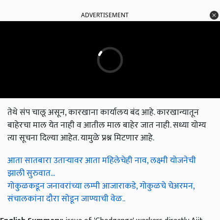
ADVERTISEMENT
तेथे संप चालू असून, कारखाना कार्यालय बंद आहे. कारखान्यातून
बाहेरचा माल येत नाही व आतील माल बाहेर जात नाही. सध्या योग्य
त्या सूचना दिल्या आहेत. यामुळे प्रश्न मिटणार आहे.
आता सातबारा उताऱ्यावर आता महिलेचेही नाव, लक्ष्मी योजनेची
झाली सुरुवात...
गोकुळकडून जनावरांच्या लम्पी आजाराकडे, गोकुळचे चेअरमन,
संचालकांना दौरा सोडून जाण्याची वेळ..