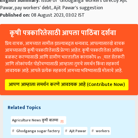
English Summary:
issue of 'Ghodganga' workers directly Ajit
Pawar, pay workers' debt, Ajit Pawar's suggestion
Published on:
08 August 2023, 03:02 IST
कृषी पत्रकारितेसाठी आपला पाठिंबा दर्शवा
प्रिय वाचक, आमच्यात सामील झाल्याबद्दल धन्यवाद. आपल्यासारखे वाचक
आमच्यासाठी कृषी पत्रकारितेसाठी प्रेरणा आहेत. कृषी पत्रकारितेला अधिक
बळकट करण्यासाठी आणि ग्रामीण भारतातील कानाकोप in्यात शेतकरी
आणि लोकांपर्यंत पोहोचण्यासाठी आम्हाला तुमचे समर्थन किंवा सहकार्य
आवश्यक आहे. आपले प्रत्येक सहकार्य आमच्या भविष्यासाठी मोलाचे आहे.
आपण आम्हाला समर्थन करणे आवश्यक आहे (Contribute Now)
Related Topics
Agriculture News कृषी बातम्या
Ghodganga sugar factery
Ajit Pawar
workers