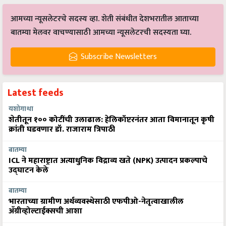
आमच्या न्यूसलेटरचे सदस्य व्हा. शेती संबंधीत देशभरातील आताच्या
बातम्या मेलवर वाचण्यासाठी आमच्या न्यूसलेटरची सदस्यता घ्या.
Subscribe Newsletters
Latest feeds
यशोगाथा
शेतीतून १०० कोटींची उलाढाल: हेलिकॉप्टरनंतर आता विमानातून कृषी
क्रांती घडवणार डॉ. राजाराम त्रिपाठी
बातम्या
ICL ने महाराष्ट्रात अत्याधुनिक विद्राव्य खते (NPK) उत्पादन प्रकल्पाचे
उद्घाटन केले
बातम्या
भारताच्या ग्रामीण अर्थव्यवस्थेसाठी एफपीओ-नेतृत्वाखालील
अ‍ॅग्रीव्होल्टाईक्सची आशा
बातम्या