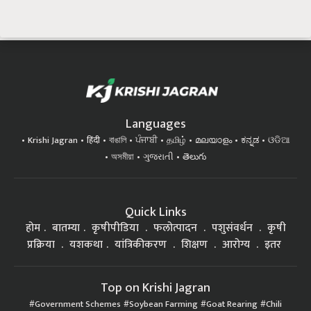
Languages
Krishi Jagran
हिंदी
বাঙালি
ਪੰਜਾਬੀ
தமிழ்
മലയാളം
ಕನ್ನಡ
ଓଡିଆ
অসমীয়া
ગુજરાતી
తెలుగు
Quick Links
होम
बातम्या
कृषीपीडिया
फलोत्पादन
पशुसंवर्धन
कृषी
प्रक्रिया
यशकथा
यांत्रिकीकरण
शिक्षण
आरोग्य
इतर
Top on Krishi Jagran
Government Schemes
Soybean Farming
Goat Rearing
Chili
Farming
कृषी प्रक्रिया
Orchard planting / फळबाग लागवड
Health मानवी