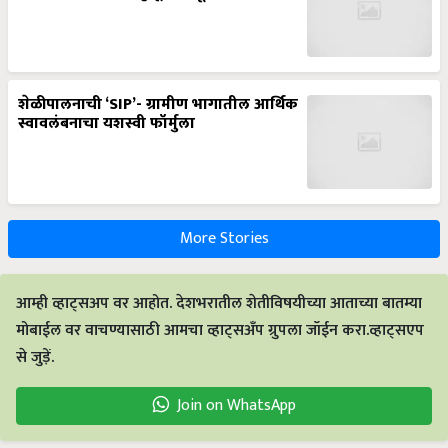
शेळीपालनाची ‘SIP’- ग्रामीण भागातील आर्थिक
स्वावलंबनाचा यशस्वी फॉर्मुला
More Stories
आम्ही व्हाट्सअप वर आहोत. देशभरातील शेतीविषयीच्या आताच्या बातम्या
मोबाईल वर वाचण्यासाठी आमचा व्हाट्सअँप ग्रुपला जॉईन करा.व्हाट्सएप
से जुड़ें.
Join on WhatsApp