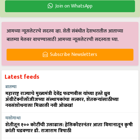
Join on WhatsApp
आमच्या न्यूसलेटरचे सदस्य व्हा. शेती संबंधीत देशभरातील आताच्या
बातम्या मेलवर वाचण्यासाठी आमच्या न्यूसलेटरची सदस्यता घ्या.
Subscribe Newsletters
Latest feeds
बातम्या
महाराष्ट्र राज्याचे मुख्यमंत्री देवेंद्र फडणवीस यांच्या हस्ते ध्रुव
ॲग्रीटेक्नॉलॉजीजच्या संस्थापकांचा सत्कार, शेतकऱ्यांसाठीच्या
नवसंशोधनाला मिळाली नवी ओळख!
यशोगाथा
शेतीतून १०० कोटींची उलाढाल: हेलिकॉप्टरनंतर आता विमानातून कृषी
क्रांती घडवणार डॉ. राजाराम त्रिपाठी