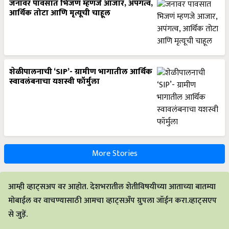
जनावर पावसात भिजणं म्हणजे आजार, अपंगत्व,
आर्थिक तोटा आणि मृत्यूची चाहूल
शेळीपालनाची ‘SIP’- ग्रामीण भागातील आर्थिक
स्वावलंबनाचा यशस्वी फॉर्मुला
More Stories
आम्ही व्हाट्सअप वर आहोत. देशभरातील शेतीविषयीच्या आताच्या बातम्या
मोबाईल वर वाचण्यासाठी आमचा व्हाट्सअँप ग्रुपला जॉईन करा.व्हाट्सएप
से जुड़ें.