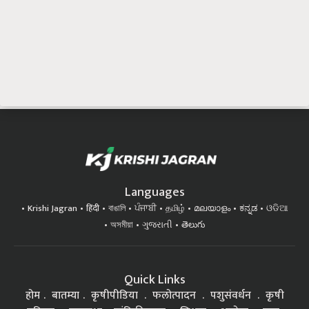
Languages
Krishi Jagran
हिंदी
বাঙালি
ਪੰਜਾਬੀ
தமிழ்
മലയാളം
ಕನ್ನಡ
ଓଡିଆ
অসমীয়া
ગુજરાતી
తెలుగు
Quick Links
होम
बातम्या
कृषीपीडिया
फलोत्पादन
पशुसंवर्धन
कृषी