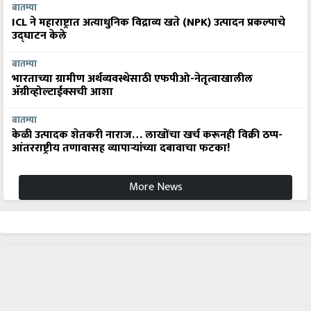
बातम्या
ICL ने महाराष्ट्रात अत्याधुनिक विद्राव्य खते (NPK) उत्पादन प्रकल्पाचे
उद्घाटन केले
बातम्या
भारताच्या ग्रामीण अर्थव्यवस्थेसाठी एफपीओ-नेतृत्वाखालील
अ‍ॅग्रीव्होल्टाईक्सची आशा
बातम्या
केळी उत्पादक शेतकरी नाराज… लाखोंचा खर्च करूनही विक्री ठप्प-
आंतरराष्ट्रीय तणावासह व्यापाऱ्यांच्या दबावाचा फटका!
More News