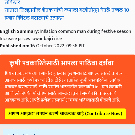
सविस्तर
सातारा जिल्ह्यातील शेतकऱ्यांची कमाल! गटशेतीतून घेतले तब्बल 10
हजार क्विंटल बटाट्याचे उत्पादन
English Summary:
Inflation common man during festive season
Increase prices jowar bajri rice
Published on:
16 October 2022, 09:56 IST
कृषी पत्रकारितेसाठी आपला पाठिंबा दर्शवा
प्रिय वाचक, आमच्यात सामील झाल्याबद्दल धन्यवाद. आपल्यासारखे वाचक
आमच्यासाठी कृषी पत्रकारितेसाठी प्रेरणा आहेत. कृषी पत्रकारितेला अधिक
बळकट करण्यासाठी आणि ग्रामीण भारतातील कानाकोप in्यात शेतकरी
आणि लोकांपर्यंत पोहोचण्यासाठी आम्हाला तुमचे समर्थन किंवा सहकार्य
आवश्यक आहे. आपले प्रत्येक सहकार्य आमच्या भविष्यासाठी मोलाचे आहे.
आपण आम्हाला समर्थन करणे आवश्यक आहे (Contribute Now)