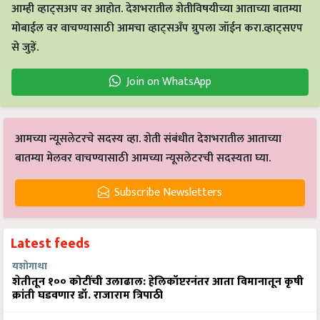
आम्ही व्हाट्सअप वर आहोत. देशभरातील शेतीविषयीच्या आताच्या बातम्या
मोबाईल वर वाचण्यासाठी आमचा व्हाट्सअँप ग्रुपला जॉईन करा.व्हाट्सएप
से जुड़ें.
Join on WhatsApp
आमच्या न्यूसलेटरचे सदस्य व्हा. शेती संबंधीत देशभरातील आताच्या
बातम्या मेलवर वाचण्यासाठी आमच्या न्यूसलेटरची सदस्यता घ्या.
Subscribe Newsletters
Latest feeds
यशोगाथा
शेतीतून १०० कोटींची उलाढाल: हेलिकॉप्टरनंतर आता विमानातून कृषी
क्रांती घडवणार डॉ. राजाराम त्रिपाठी