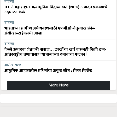
बातम्या
ICL ने महाराष्ट्रात अत्याधुनिक विद्राव्य खते (NPK) उत्पादन प्रकल्पाचे
उद्घाटन केले
बातम्या
भारताच्या ग्रामीण अर्थव्यवस्थेसाठी एफपीओ-नेतृत्वाखालील
अ‍ॅग्रीव्होल्टाईक्सची आशा
बातम्या
केळी उत्पादक शेतकरी नाराज… लाखोंचा खर्च करूनही विक्री ठप्प-
आंतरराष्ट्रीय तणावासह व्यापाऱ्यांच्या दबावाचा फटका!
आरोग्य सल्ला
आधुनिक आहारातील प्रथिनांचा उत्कृष्ट स्रोत : फिश फिलेट
More News