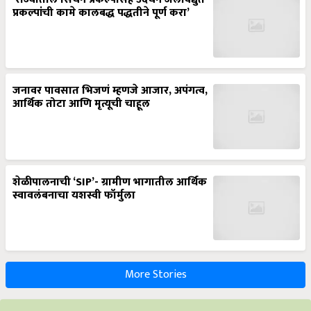
प्रकल्पांची कामे कालबद्ध पद्धतीने पूर्ण करा’
जनावर पावसात भिजणं म्हणजे आजार, अपंगत्व,
आर्थिक तोटा आणि मृत्यूची चाहूल
शेळीपालनाची ‘SIP’- ग्रामीण भागातील आर्थिक
स्वावलंबनाचा यशस्वी फॉर्मुला
More Stories