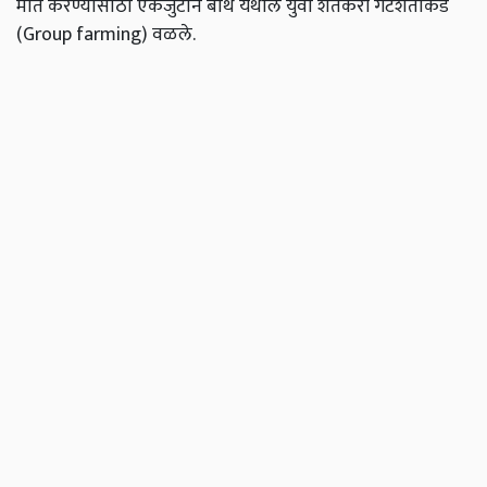
मात करण्यासाठी एकजुटीने बोथे येथील युवा शेतकरी गटशेतीकडे
(Group farming) वळले.