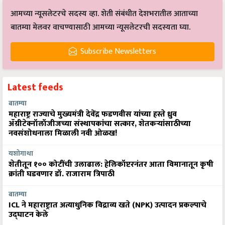
आमच्या न्यूसलेटरचे सदस्य व्हा. शेती संबंधीत देशभरातील आताच्या
बातम्या मेलवर वाचण्यासाठी आमच्या न्यूसलेटरची सदस्यता घ्या.
Subscribe Newsletters
Latest feeds
बातम्या
महाराष्ट्र राज्याचे मुख्यमंत्री देवेंद्र फडणवीस यांच्या हस्ते ध्रुव
ॲग्रीटेक्नॉलॉजीजच्या संस्थापकांचा सत्कार, शेतकऱ्यांसाठीच्या
नवसंशोधनाला मिळाली नवी ओळख!
यशोगाथा
शेतीतून १०० कोटींची उलाढाल: हेलिकॉप्टरनंतर आता विमानातून कृषी
क्रांती घडवणार डॉ. राजाराम त्रिपाठी
बातम्या
ICL ने महाराष्ट्रात अत्याधुनिक विद्राव्य खते (NPK) उत्पादन प्रकल्पाचे
उद्घाटन केले