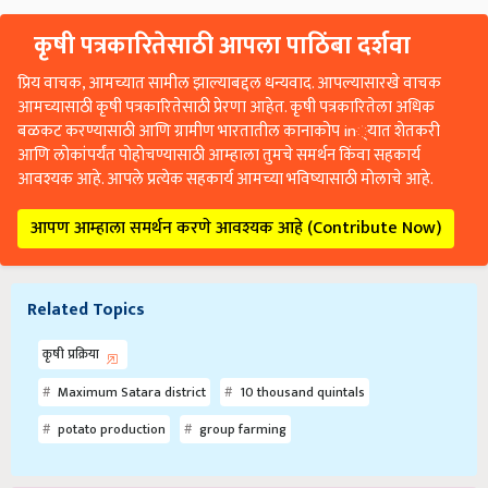
कृषी पत्रकारितेसाठी आपला पाठिंबा दर्शवा
प्रिय वाचक, आमच्यात सामील झाल्याबद्दल धन्यवाद. आपल्यासारखे वाचक
आमच्यासाठी कृषी पत्रकारितेसाठी प्रेरणा आहेत. कृषी पत्रकारितेला अधिक
बळकट करण्यासाठी आणि ग्रामीण भारतातील कानाकोप in्यात शेतकरी
आणि लोकांपर्यंत पोहोचण्यासाठी आम्हाला तुमचे समर्थन किंवा सहकार्य
आवश्यक आहे. आपले प्रत्येक सहकार्य आमच्या भविष्यासाठी मोलाचे आहे.
आपण आम्हाला समर्थन करणे आवश्यक आहे (Contribute Now)
Related Topics
कृषी प्रक्रिया
Maximum Satara district
10 thousand quintals
potato production
group farming