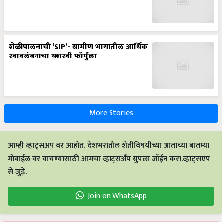
शेळीपालनाची ‘SIP’- ग्रामीण भागातील आर्थिक
स्वावलंबनाचा यशस्वी फॉर्मुला
More Stories
आम्ही व्हाट्सअप वर आहोत. देशभरातील शेतीविषयीच्या आताच्या बातम्या
मोबाईल वर वाचण्यासाठी आमचा व्हाट्सअँप ग्रुपला जॉईन करा.व्हाट्सएप
से जुड़ें.
Join on WhatsApp