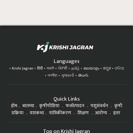
Languages
Krishi Jagran
हिंदी
বাঙালি
ਪੰਜਾਬੀ
தமிழ்
മലയാളം
ಕನ್ನಡ
ଓଡିଆ
অসমীয়া
ગુજરાતી
తెలుగు
Quick Links
होम
बातम्या
कृषीपीडिया
फलोत्पादन
पशुसंवर्धन
कृषी
प्रक्रिया
यशकथा
यांत्रिकीकरण
शिक्षण
आरोग्य
इतर
Top on Krishi Jagran