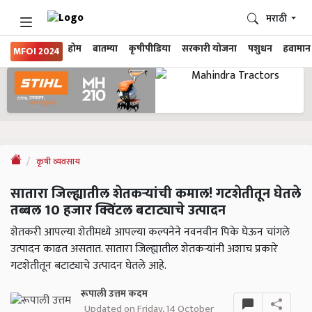
मराठी
होम
बातम्या
कृषीपीडिया
सरकारी योजना
पशुधन
हवामान
MFOI 2024
कृषी व्यवसाय
सातारा जिल्ह्यातील शेतकऱ्यांची कमाल! गटशेतीतून घेतले
तब्बल 10 हजार क्विंटल बटाट्याचे उत्पादन
शेतकरी आपल्या शेतीमध्ये आपल्या कल्पनेने नवनवीन पिके घेऊन चांगले
उत्पादन काढत असतात. सातारा जिल्ह्यातील शेतकऱ्यांनी अशाच प्रकारे
गटशेतीतून बटाट्याचे उत्पादन घेतले आहे.
रूपाली उत्तम कदम
Updated on Friday, 14 October