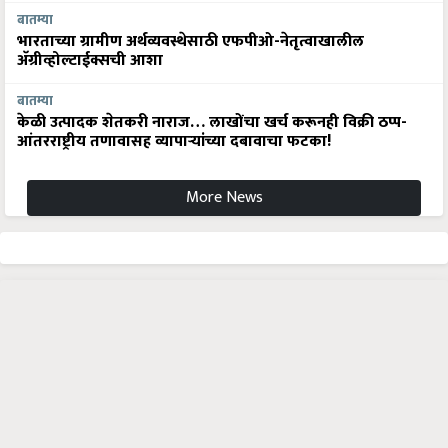
बातम्या
भारताच्या ग्रामीण अर्थव्यवस्थेसाठी एफपीओ-नेतृत्वाखालील
अ‍ॅग्रीव्होल्टाईक्सची आशा
बातम्या
केळी उत्पादक शेतकरी नाराज… लाखोंचा खर्च करूनही विक्री ठप्प-
आंतरराष्ट्रीय तणावासह व्यापाऱ्यांच्या दबावाचा फटका!
More News