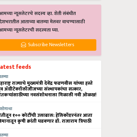
आमच्या न्यूसलेटरचे सदस्य व्हा. शेती संबंधीत
देशभरातील आताच्या बातम्या मेलवर वाचण्यासाठी
आमच्या न्यूसलेटरची सदस्यता घ्या.
Subscribe Newsletters
Latest feeds
ातम्या
हाराष्ट्र राज्याचे मुख्यमंत्री देवेंद्र फडणवीस यांच्या हस्ते
्रुव ॲग्रीटेक्नॉलॉजीजच्या संस्थापकांचा सत्कार,
ेतकऱ्यांसाठीच्या नवसंशोधनाला मिळाली नवी ओळख!
शोगाथा
ेतीतून १०० कोटींची उलाढाल: हेलिकॉप्टरनंतर आता
िमानातून कृषी क्रांती घडवणार डॉ. राजाराम त्रिपाठी
ातम्या