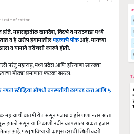
#
t rate of cotton
 होते. महाराष्ट्रातील खानदेश, विदर्भ व मराठवाडा मध्ये
तात व हे खरीप हंगामातील
महत्त्वाचे पीक
आहे. मागच्या
िळाला व यामागे बरीचशी कारणे होती.
ी परंतु महाराष्ट्र, मध्य प्रदेश आणि हरियाणा सारख्या
त्याचा मोठ्या प्रमाणात फटका बसला.
T
क
नफा
!
स्टीव्हिया
औषधी
वनस्पतीची
लागवड
करा
आणि
५
ी एक महत्वाची बातमी येत असून पंजाब व हरियाणा नंतर आता
सुरू झाली असून या ठिकाणी नवीन कापसाला अकरा हजार
व मिळत आहे. परंतु भविष्याची कापूस दराची स्थिती कशी