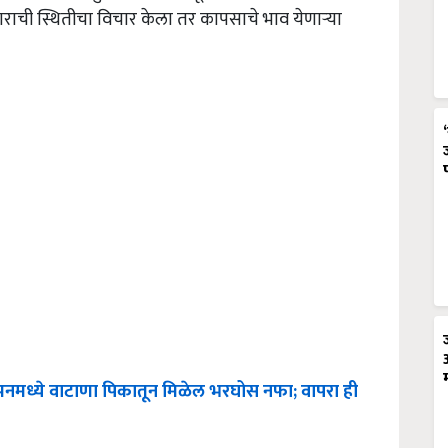
राची स्थितीचा विचार केला तर कापसाचे भाव येणार्‍या
नमध्ये
वाटाणा
पिकातून
मिळेल
भरघोस
नफा
;
वापरा
ही