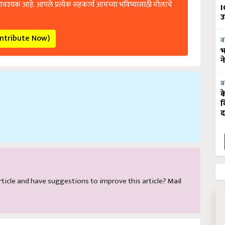
I
उ
ontribute Now)
ब
भ
न
ब
क
व
द
 article and have suggestions to improve this article?
Mail