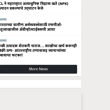
CL ने महाराष्ट्रात अत्याधुनिक विद्राव्य खते (NPK)
त्पादन प्रकल्पाचे उद्घाटन केले
ातम्या
ारताच्या ग्रामीण अर्थव्यवस्थेसाठी एफपीओ-
ेतृत्वाखालील अ‍ॅग्रीव्होल्टाईक्सची आशा
ातम्या
ेळी उत्पादक शेतकरी नाराज… लाखोंचा खर्च करूनही
िक्री ठप्प- आंतरराष्ट्रीय तणावासह व्यापाऱ्यांच्या
बावाचा फटका!
More News