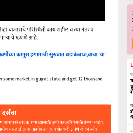
व्हा बाजाराचे परिस्थिती काय राहील व त्या नंतरच
ऱ्यांचे म्हणणे आहे.
वर्षीच्या
कापूस
हंगामाची
सुरुवात
धडाकेबाज
,
वाचा
'
या
'
ब
n some market in gujrat state and get 12 thousand
म
ध
श
य
 दर्शवा
श
व
ल्यासारखे वाचक आमच्यासाठी कृषी पत्रकारितेसाठी प्रेरणा आहेत.
रामीण भारतातील कानाकोप in्यात शेतकरी आणि लोकांपर्यंत
ब
आवश्यक आहे. आपले प्रत्येक सहकार्य आमच्या भविष्यासाठी मोलाचे