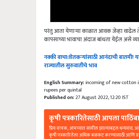
परंतु आता येणाऱ्या काळात आवक जेव्हा वाढेल ते
कापसाच्या भावाचा अंदाज बांधता येईल असे व्यापा
नक्की
वाचा
:
शेतकऱ्यांसाठी
आनंदाची
बातमी
!
या
राज्यातील
सुरुवातीचे
भाव
English Summary:
incoming of new cotton i
rupees per quintal
Published on:
27 August 2022, 12:20 IST
कृषी पत्रकारितेसाठी आपला पाठिंबा
प्रिय वाचक, आमच्यात सामील झाल्याबद्दल धन्यवाद. आप
कृषी पत्रकारितेला अधिक बळकट करण्यासाठी आणि ग्
पोहोचण्यासाठी आम्हाला तुमचे समर्थन किंवा सहकार्य 