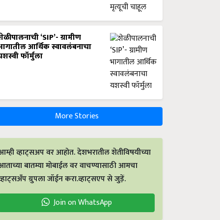
शेळीपालनाची ‘SIP’- ग्रामीण
भागातील आर्थिक स्वावलंबनाचा
यशस्वी फॉर्मुला
More Stories
आम्ही व्हाट्सअप वर आहोत. देशभरातील शेतीविषयीच्या
आताच्या बातम्या मोबाईल वर वाचण्यासाठी आमचा
व्हाट्सअँप ग्रुपला जॉईन करा.व्हाट्सएप से जुड़ें.
Join on WhatsApp