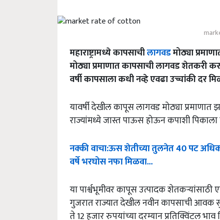
marke
महाराष्ट्रामध्ये कापसाची
लागवड
मोठ्या प्रमाणात
मोठ्या प्रमाणात कापसाची लागवड शेतकरी कर
वर्षी कापसाला कधी नव्हे एवढा उच्चांकी दर म
यावर्षी देखील कापूस लागवड मोठ्या प्रमाणात झाल
राज्यांमध्ये जास्त पाऊस होऊन कपाशी पिकाला 
नक्की
वाचा
:
ऊस
शेतीच्या
तुलनेत
40
पट
अधि
वर्षे
भरघोस
नफा
मिळवा
...
या पार्श्वभूमीवर कापूस उत्पादक शेतकऱ्यांसाठ
गुजरात राज्यात देखील नवीन कापसाची आवक 
ते 12 हजार रुपयांच्या दरम्यान प्रतिक्विंटल भा