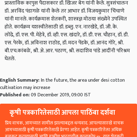
प्रास्ताविक कापुस पैदासकार
डॉ. खिजर बेग यांनी केले. सुत्रसंचालन
डॉ.
अरविंद पंडागळे यांनी
केले
तर आभार डॉ. विजयकुमार चिंचाणे
यांनी
मानले. कार्यक्रमास
शेतकरी,
शास्त्रज्ञ मोठया संख्येने उपस्थित
होते.
कार्यक्रम यशस्वीतेसाठी डॉ. डब्लु. एन. नारखेडे,
डॉ. जी. के.
लोंढे,
डॉ. एस. पी. मेहेत्रे,
डॉ. व्ही. एस. खंदारे
,
डॉ. डी. एस. चौहान,
डॉ. डी.
एस. पेरके,
डॉ. अविनाश
राठोड,
डॉ. मदन पेंडके,
डॉ. आनंद गोरे,
श्री.
बी.एच.कांबळे,
श्री. अे. आर. पठाण,
श्री. सदाशिव
पांडे
आदींनी
परिश्रम
घेतले.
English Summary:
In the future, the area under desi cotton
cultivation may increase
Published on:
09 December 2019, 09:00 IST
कृषी पत्रकारितेसाठी आपला पाठिंबा दर्शवा
प्रिय वाचक, आमच्यात सामील झाल्याबद्दल धन्यवाद. आपल्यासारखे वाचक
आमच्यासाठी कृषी पत्रकारितेसाठी प्रेरणा आहेत. कृषी पत्रकारितेला अधिक
बळकट करण्यासाठी आणि ग्रामीण भारतातील कानाकोप in्यात शेतकरी