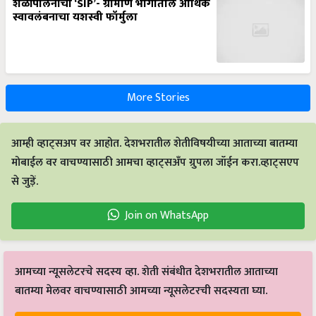
शेळीपालनाची ‘SIP’- ग्रामीण भागातील आर्थिक
स्वावलंबनाचा यशस्वी फॉर्मुला
More Stories
आम्ही व्हाट्सअप वर आहोत. देशभरातील शेतीविषयीच्या आताच्या बातम्या
मोबाईल वर वाचण्यासाठी आमचा व्हाट्सअँप ग्रुपला जॉईन करा.व्हाट्सएप
से जुड़ें.
Join on WhatsApp
आमच्या न्यूसलेटरचे सदस्य व्हा. शेती संबंधीत देशभरातील आताच्या
बातम्या मेलवर वाचण्यासाठी आमच्या न्यूसलेटरची सदस्यता घ्या.