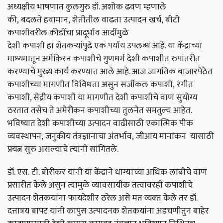
अध्यक्षीय
भाषणात
कुलगुरु डॉ. अशोक ढवण म्हणाले
की,
बदलते
हवामान,
शेतीतील
वाढता
उत्पादन खर्च,
बीटी
कपाशीवरील कीडींचा प्रादूर्भाव
आदींमुळे
देशी
कपाशी
हा
शेतकऱ्यांपुढे
एक पर्याय उपलब्ध आहे. या केंद्राच्या
माध्यमातून अमेकिरन कपाशीचे
गुणधर्म देशी
कपाशीत
रुपांतरीत
करण्याचे मुख्य
कार्य
करण्यात आले आहे. आज जागतिक बाजारपेठेत
कपाशीच्‍या मागणीत
विविधता असुन
सर्जीकल कपाशी,
रंगीत
कपाशी, सेंद्रीय कपाशी
या मागणीत देशी
कपाशीचे
वाण सुयोग्य
ठरतात तसेच ते अमेरीकन कपाशीच्या तुलनेत समतुल्य आहेत.
भविष्यात देशी
कपाशीच्या उत्पादन वाढीसाठी एकात्मिक पीक
व्यवस्थापन,
जनुकीय तंत्रज्ञानाचा अंतर्भाव,
जीआय मानांकन यासाठी
प्रयत्न सुरु
असल्‍याचे त्‍यांनी सांगितले.
डॉ. एस.
टी. बोरीकर
यांनी
या केंद्राने धाग्याच्या अधिक लांबीचे वाण
प्रसारीत केले
असुन
त्यामुळे व्यावसायीक तत्वावरही कपाशीचे
उत्पादन
शेतक
यांना फायदेशीर
ठरेल
असे मत व्‍यक्‍त केले तर
डॉ.
दत्तात्रय बापट
यांनी
कापुस उत्‍पादनक शेतक
यांना अडचणीतुन बाहेर