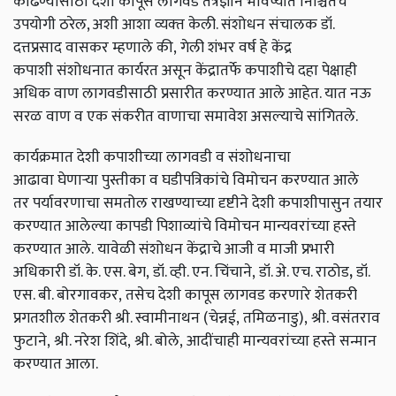
काढण्यासाठी देशी
कापूस लागवड तंत्रज्ञान भविष्यात निश्चितच
उपयोगी ठरेल, अशी आशा व्‍यक्‍त केली. संशोधन
संचालक डॉ.
दत्तप्रसाद वासकर म्हणाले की,
गेली
शंभर
वर्ष हे केंद्र
कपाशी
संशोधनात कार्यरत असून केंद्रातर्फे कपाशीचे
दहा
पेक्षाही
अधिक वाण लागवडीसाठी प्रसारीत करण्यात आले आहेत. यात
नऊ
सरळ वाण व एक संकरीत वाणाचा समावेश असल्‍याचे सांगितले.
कार्यक्रमात
देशी
कपाशीच्या लागवडी
व
संशोधनाचा
आढावा
घेणाऱ्या
पुस्तीका व घडीपत्रिकांचे
विमोचन करण्‍यात आले
तर
पर्यावरणाचा समतोल राखण्याच्या दृष्टीने देशी
कपाशीपासुन तयार
करण्यात आलेल्या कापडी पिशाव्यांचे विमोचन मान्यवरांच्या हस्ते
करण्यात आले.
यावेळी
संशोधन केंद्राचे आजी व माजी प्रभारी
अधिकारी डॉ. के. एस. बेग,
डॉ. व्ही. एन. चिंचाने,
डॉ. अे. एच. राठोड
,
डॉ.
एस. बी. बोरगावकर,
तसेच देशी
कापूस लागवड करणारे
शेतकरी
प्रगतशील
शेतकरी श्री. स्वामीनाथन (चेन्नई,
तमिळनाडु),
श्री. वसंतराव
फुटाने,
श्री. नरेश शिंदे,
श्री. बोले,
आदींचाही मान्यवरांच्या हस्ते सन्मान
करण्यात आला.