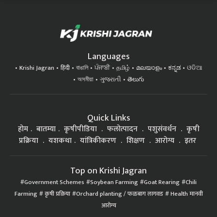
Languages
Krishi Jagran
हिंदी
বাঙালি
ਪੰਜਾਬੀ
தமிழ்
മലയാളം
ಕನ್ನಡ
ଓଡିଆ
অসমীয়া
ગુજરાતી
తెలుగు
Quick Links
होम
बातम्या
कृषीपीडिया
फलोत्पादन
पशुसंवर्धन
कृषी
प्रक्रिया
यशकथा
यांत्रिकीकरण
शिक्षण
आरोग्य
इतर
Top on Krishi Jagran
Government Schemes
Soybean Farming
Goat Rearing
Chili
Farming
कृषी प्रक्रिया
Orchard planting / फळबाग लागवड
Health मानवी
आरोग्य