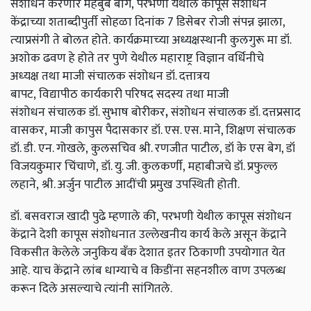
संशोधन करणारे महेबुब बाग,
परभणी येथील कापूस संशोधन
केंद्राच्‍या शताब्दीपुर्ती सोहळा
दिनांक 7 डिसेबर
रोजी संपन्न झाला,
त्‍याप्रसंगी ते बोलत होते.
कार्यक्रमाच्‍या
अध्यक्षस्‍थानी कुलगुरू मा
डॉ.
अशोक ढवण हे
होते
तर पुणे
येथील
महाराष्ट्र विज्ञान वर्धिनीचे
अध्‍यक्ष
तथा माजी संचालक संशोधन
डॉ. दत्तात्रय
बापट,
विद्यापीठ
कार्यकारी परिषद सदस्य तथा माजी
संशोधन
संचालक डॉ. सुभाष बोरीकर
,
संशोधन संचालक
डॉ. दत्तप्रसाद
वासकर,
माजी कापुस पैदासकार
डॉ. एस. एस. माने, शिक्षण
संचालक
डॉ. डी.
एन. गोखले,
कुलसचिव श्री. रणजीत पाटील,
डॉ के एस बेग, डॉ
विजयकुमार चिंचाणे,
डॉ. यु. जी. कुलकर्णी,
महाबीजचे
डॉ. प्रफुल्ल
लहाने,
श्री. अर्जुन पाटील
आदींची प्रमुख
उपस्थिती होती.
डॉ.
बसवराज खादी
पुढे म्‍हणाले की,
परभणी येथील कापूस संशोधन
केंद्राने देशी
कापूस संशोधनात उल्लेखनीय कार्य केले असून केंद्राने
विकसीत केलेले जनुकिय बँक देशात इतर ठिकाणी उपयोगात येत
आहे.
याच केंद्राने
लांब धाग्याचे व किडींना सहनशील
वाण उपलब्ध
करून दिले
असल्‍याचे त्‍यांनी सांगितले.