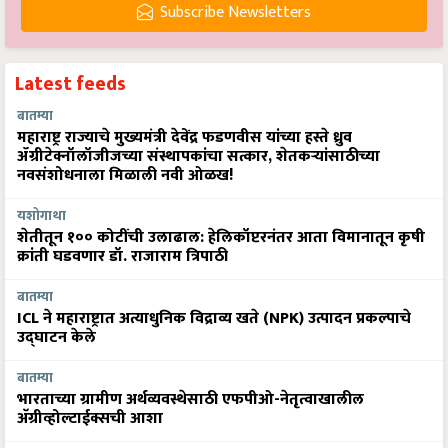
Subscribe Newsletters
Latest feeds
बातम्या
महाराष्ट्र राज्याचे मुख्यमंत्री देवेंद्र फडणवीस यांच्या हस्ते ध्रुव
ॲग्रीटेक्नॉलॉजीजच्या संस्थापकांचा सत्कार, शेतकऱ्यांसाठीच्या
नवसंशोधनाला मिळाली नवी ओळख!
यशोगाथा
शेतीतून १०० कोटींची उलाढाल: हेलिकॉप्टरनंतर आता विमानातून कृषी
क्रांती घडवणार डॉ. राजाराम त्रिपाठी
बातम्या
ICL ने महाराष्ट्रात अत्याधुनिक विद्राव्य खते (NPK) उत्पादन प्रकल्पाचे
उद्घाटन केले
बातम्या
भारताच्या ग्रामीण अर्थव्यवस्थेसाठी एफपीओ-नेतृत्वाखालील
अ‍ॅग्रीव्होल्टाईक्सची आशा