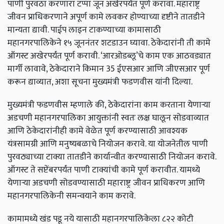
पाणी
पुरवठा
करणारा
टप्पा
जून
अखेरपर्यंत
पूर्ण
करावा
.
महाराष्ट्र
जीवन
प्राधिकरणाने
अपूर्ण
कामे
लवकर
होण्याच्या
दृष्टीने
तातडीने
मान्यता
द्यावी
.
पाईप
लाइन
टाकण्याच्या
कामासाठी
महानगरपालिकेने
१५
जूननंतर
शटडाउन
घ्यावा
.
ठेकेदारांनी
ती
कामे
ऑगस्ट
अखेरपर्यंत
पूर्ण
करावी
. ‘
आरओडब्लू
’
चे
काम
एक
आठवड्यात
मार्गी
लावावे
,
ठेकेदाराने
किमान
35
ईएसआर
आणि
जीएसआर
पूर्ण
करून
द्याव्यात
,
अशा
सूचना
मुख्यमंत्री
फडणवीस
यांनी
दिल्या
.
मुख्यमंत्री
फडणवीस
म्हणाले
की
,
ठेकेदारांना
काम
करताना
येणाऱ्या
अडचणी
महानगरपालिका
आयुक्तांनी
स्वतः
लक्ष
घालून
सोडवाव्यात
आणि
ठेकेदारांनीही
कामे
वेळेत
पूर्ण
करण्यासाठी
आवश्यक
यंत्रसामग्री
आणि
मनुष्यबळाचे
नियोजन
करावे
.
या
योजनेतील
पाणी
पुरवठ्याच्या
टाक्या
तातडीने
कार्यान्वीत
करण्यासाठी
नियोजन
करावे
.
ऑगस्ट
ते
सप्टेंबरपर्यंत
पाणी
टाक्यांची
कामे
पूर्ण
करावीत
.
यामध्ये
येणाऱ्या
अडचणी
सोडवण्यासाठी
महाराष्ट्र
जीवन
प्राधिकरण
आणि
महानगरपालिकेनी
समन्वयाने
काम
करावे
.
कामामध्ये
खंड
पडू
नये
यासाठी
महानगरपालिकेला
८२२
कोटी