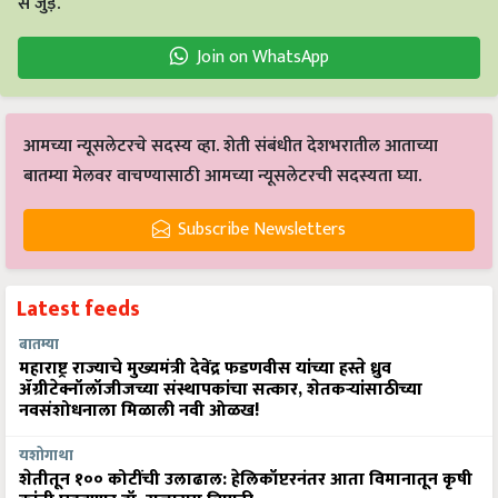
से जुड़ें.
Join on WhatsApp
आमच्या न्यूसलेटरचे सदस्य व्हा. शेती संबंधीत देशभरातील आताच्या
बातम्या मेलवर वाचण्यासाठी आमच्या न्यूसलेटरची सदस्यता घ्या.
Subscribe Newsletters
Latest feeds
बातम्या
महाराष्ट्र राज्याचे मुख्यमंत्री देवेंद्र फडणवीस यांच्या हस्ते ध्रुव
ॲग्रीटेक्नॉलॉजीजच्या संस्थापकांचा सत्कार, शेतकऱ्यांसाठीच्या
नवसंशोधनाला मिळाली नवी ओळख!
यशोगाथा
शेतीतून १०० कोटींची उलाढाल: हेलिकॉप्टरनंतर आता विमानातून कृषी