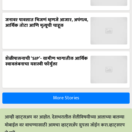
जनावर पावसात भिजणं म्हणजे आजार, अपंगत्व,
आर्थिक तोटा आणि मृत्यूची चाहूल
शेळीपालनाची ‘SIP’- ग्रामीण भागातील आर्थिक
स्वावलंबनाचा यशस्वी फॉर्मुला
More Stories
आम्ही व्हाट्सअप वर आहोत. देशभरातील शेतीविषयीच्या आताच्या बातम्या
मोबाईल वर वाचण्यासाठी आमचा व्हाट्सअँप ग्रुपला जॉईन करा.व्हाट्सएप