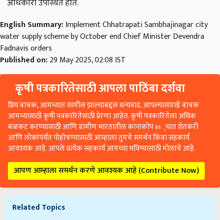
अधिकारी
उपस्थित
होते
.
English Summary:
Implement Chhatrapati Sambhajinagar city
water supply scheme by October end Chief Minister Devendra
Fadnavis orders
Published on:
29 May 2025, 02:08 IST
कृषी पत्रकारितेसाठी आपला पाठिंबा दर्शवा
प्रिय वाचक, आमच्यात सामील झाल्याबद्दल धन्यवाद. आपल्यासारखे वाचक
आमच्यासाठी कृषी पत्रकारितेसाठी प्रेरणा आहेत. कृषी पत्रकारितेला अधिक
बळकट करण्यासाठी आणि ग्रामीण भारतातील कानाकोप in्यात शेतकरी
आणि लोकांपर्यंत पोहोचण्यासाठी आम्हाला तुमचे समर्थन किंवा सहकार्य
आवश्यक आहे. आपले प्रत्येक सहकार्य आमच्या भविष्यासाठी मोलाचे आहे.
आपण आम्हाला समर्थन करणे आवश्यक आहे (Contribute Now)
Related Topics