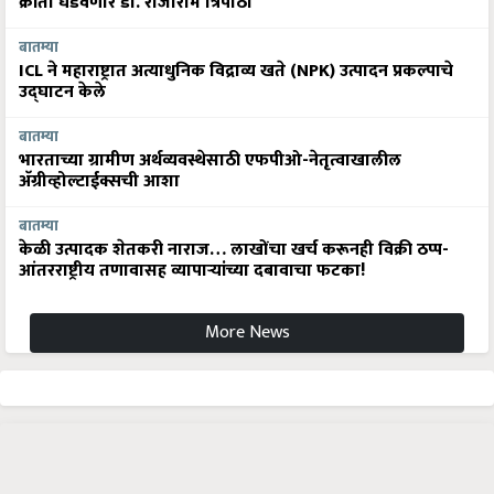
क्रांती घडवणार डॉ. राजाराम त्रिपाठी
बातम्या
ICL ने महाराष्ट्रात अत्याधुनिक विद्राव्य खते (NPK) उत्पादन प्रकल्पाचे
उद्घाटन केले
बातम्या
भारताच्या ग्रामीण अर्थव्यवस्थेसाठी एफपीओ-नेतृत्वाखालील
अ‍ॅग्रीव्होल्टाईक्सची आशा
बातम्या
केळी उत्पादक शेतकरी नाराज… लाखोंचा खर्च करूनही विक्री ठप्प-
आंतरराष्ट्रीय तणावासह व्यापाऱ्यांच्या दबावाचा फटका!
More News