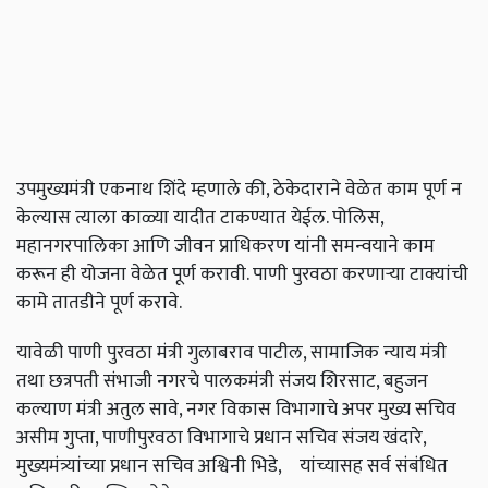
उपमुख्यमंत्री
एकनाथ
शिंदे
म्हणाले
की
,
ठेकेदाराने
वेळेत
काम
पूर्ण
न
केल्यास
त्याला
काळ्या
यादीत
टाकण्यात
येईल
.
पोलिस
,
महानगरपालिका
आणि
जीवन
प्राधिकरण
यांनी
समन्वयाने
काम
करून
ही
योजना
वेळेत
पूर्ण
करावी
.
पाणी
पुरवठा
करणाऱ्या
टाक्यांची
कामे
तातडीने
पूर्ण
करावे
.
यावेळी
पाणी
पुरवठा
मंत्री
गुलाबराव
पाटील
,
सामाजिक
न्याय
मंत्री
तथा
छत्रपती
संभाजी
नगरचे
पालकमंत्री
संजय
शिरसाट
,
बहुजन
कल्याण
मंत्री
अतुल
सावे
,
नगर
विकास
विभागाचे
अपर
मुख्य
सचिव
असीम
गुप्ता
,
पाणीपुरवठा
विभागाचे
प्रधान
सचिव
संजय
खंदारे
,
मुख्यमंत्र्यांच्या
प्रधान
सचिव
अश्विनी
भिडे
,
यांच्यासह
सर्व
संबंधित