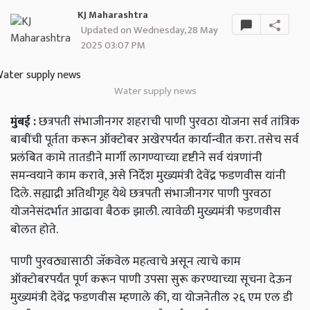
KJ Maharashtra
Updated on Wednesday, 28 May
2025 03:07 PM
Water supply news
मुंबई
:
छत्रपती
संभाजीनगर
शहराची
पाणी
पुरवठा
योजना
सर्व
तांत्रिक
बाबींची
पूर्तता
करून
ऑक्टोबर
अखेरपर्यंत
कार्यान्वीत
करा
.
तसेच
सर्व
प्रलंबित
कामे
तातडीने
मार्गी
लागण्याच्या
दृष्टीने
सर्व
यंत्रणांनी
समन्वयाने
काम
करावे
,
असे
निर्देश
मुख्यमंत्री
देवेंद्र
फडणवीस
यांनी
दिले
.
सह्याद्री
अतिथीगृह
येथे
छत्रपती
संभाजीनगर
पाणी
पुरवठा
योजनेसंदर्भात
आढावा
बैठक
झाली
.
त्यावेळी
मुख्यमंत्री
फडणवीस
बोलत
होते
.
पाणी
पुरवठ्यासाठी
जॅकवेल
महत्वाचे
असून
त्याचे
काम
ऑक्टोबरपर्यंत
पूर्ण
करून
पाणी
उपसा
सुरू
करण्याच्या
सूचना
देऊन
मुख्यमंत्री
देवेंद्र
फडणवीस
म्हणाले
की
,
या
योजनेतील
२६
एम
एल
डी