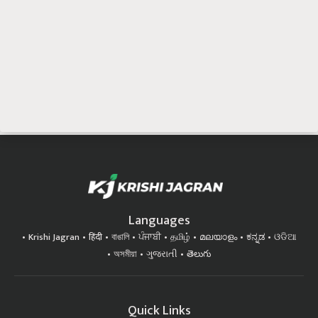
Languages
Krishi Jagran
हिंदी
বাঙালি
ਪੰਜਾਬੀ
தமிழ்
മലയാളം
ಕನ್ನಡ
ଓଡିଆ
অসমীয়া
ગુજરાતી
తెలుగు
Quick Links